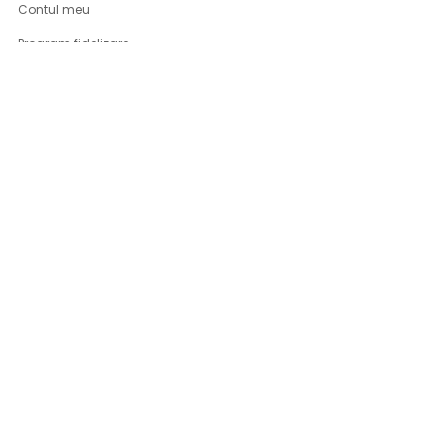
Contul meu
Program fidelizare
Inregistrare
Istoric comenzi
Parerile clientilor