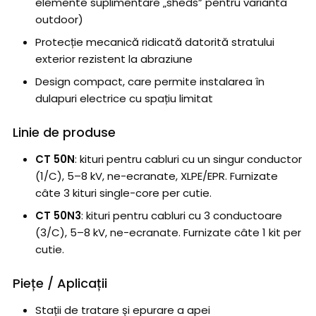
elemente suplimentare „sheds” pentru varianta
outdoor)
Protecție mecanică ridicată datorită stratului
exterior rezistent la abraziune
Design compact, care permite instalarea în
dulapuri electrice cu spațiu limitat
Linie de produse
CT 50N
: kituri pentru cabluri cu un singur conductor
(1/C), 5–8 kV, ne-ecranate, XLPE/EPR. Furnizate
câte 3 kituri single-core per cutie.
CT 50N3
: kituri pentru cabluri cu 3 conductoare
(3/C), 5–8 kV, ne-ecranate. Furnizate câte 1 kit per
cutie.
Piețe / Aplicații
Stații de tratare și epurare a apei