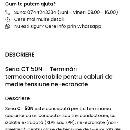
Cum te putem ajuta?
Suna: 0744243334 (Luni - Vineri: 09.00 - 16.00)
Cere mai multe detalii
Nu esti sigur? Cere info prin Whatsapp
DESCRIERE
Seria CT 50N – Terminări
termocontractabile pentru cabluri de
medie tensiune ne-ecranate
Descriere
Seria
CT 50N
este concepută pentru terminarea
cablurilor cu un conductor sau trei conductoare, cu
izolație extrudată (XLPE sau EPR), ne-ecranate (non-
shielded), pentru clase de tensiune de 5–8 kV. Kiturile