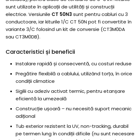
sunt utilizate în aplicații de utilități și construcții
electrice. Versiunile
CT 50N3
sunt pentru cabluri cu 3
conductoare, iar kiturile 1/C CT 50N pot fi convertite în
variante 3/C folosind un kit de conversie (CT3M0DA
sau CT3M0DB).
Caracteristici și beneficii
Instalare rapidă și consecventă, cu costuri reduse
Pregătire flexibilă a cablului, utilizând torța, în orice
condiții climatice
Sigilii cu adeziv activat termic, pentru etanșare
eficientă la umezeală
Construcție ușoară – nu necesită suport mecanic
adițional
Tub exterior rezistent la UV, non-tracking, durabil
pe termen lung în condiții dificile (nu sunt necesare