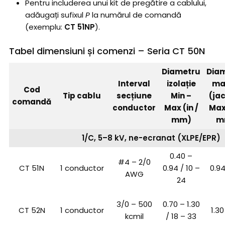
Pentru includerea unui kit de pregătire a cablului,
adăugați sufixul
P
la numărul de comandă
(exemplu:
CT 51NP
).
Tabel dimensiuni și comenzi – Seria CT 50N
Diametru
Dia
Interval
izolație
ma
Cod
Tip cablu
secțiune
Min –
(ja
comandă
conductor
Max (in /
Max 
mm)
m
1/C, 5–8 kV, ne-ecranat (XLPE/EPR)
0.40 –
#4 – 2/0
CT 51N
1 conductor
0.94 / 10 –
0.94
AWG
24
3/0 – 500
0.70 – 1.30
CT 52N
1 conductor
1.30
kcmil
/ 18 – 33