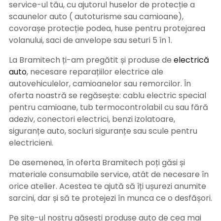
service-ul tău, cu ajutorul huselor de protecție a
scaunelor auto ( autoturisme sau camioane),
covorașe protecție podea, huse pentru protejarea
volanului, saci de anvelope sau seturi 5 în 1.
La Bramitech ți-am pregătit și produse de
electrică
auto
, necesare reparațiilor electrice ale
autovehiculelor, camioanelor sau remorcilor. În
oferta noastră se regăsește: cablu electric special
pentru camioane, tub termocontrolabil cu sau fără
adeziv, conectori electrici, benzi izolatoare,
siguranțe auto, socluri siguranțe sau scule pentru
electricieni.
De asemenea, în oferta Bramitech poți găsi și
materiale consumabile service, atât de necesare în
orice atelier. Acestea te ajută să îți ușurezi anumite
sarcini, dar și să te protejezi în munca ce o desfășori.
Pe site-ul nostru găsești produse auto de cea mai