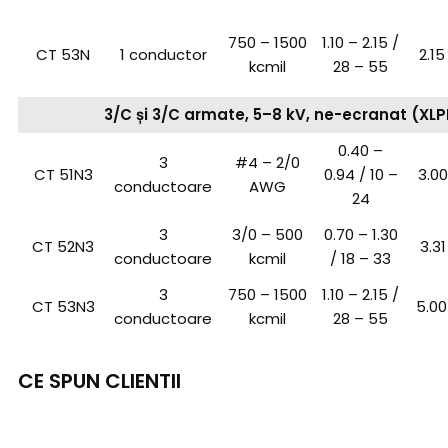
750 – 1500
1.10 – 2.15 /
CT 53N
1 conductor
2.15
kcmil
28 – 55
3/C și 3/C armate, 5–8 kV, ne-ecranat (XLP
0.40 –
3
#4 – 2/0
CT 51N3
0.94 / 10 –
3.00
conductoare
AWG
24
3
3/0 – 500
0.70 – 1.30
CT 52N3
3.31
conductoare
kcmil
/ 18 – 33
3
750 – 1500
1.10 – 2.15 /
CT 53N3
5.00
conductoare
kcmil
28 – 55
CE SPUN CLIENTII