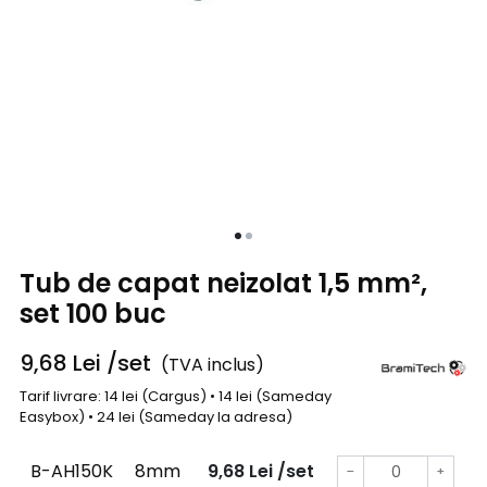
Tub de capat neizolat 1,5 mm²,
set 100 buc
9,68
Lei
/set
(TVA inclus)
Tarif livrare: 14 lei (Cargus) • 14 lei (Sameday
Easybox) • 24 lei (Sameday la adresa)
B-AH150K
8mm
9,68
Lei
/set
−
+