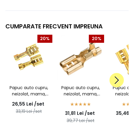
CUMPARATE FRECVENT IMPREUNA
20%
20%
Papuc auto cupru,
Papuc auto cupru,
Papuc aut
neizolat, mama,
neizolat, mama,
neizolat
latime 6,3mm, pentru
latime 6,3mm, pentru
latime 6,3
26,55
Lei
/set
fir de 0,5-1,0mm2 -
fir de 2,5mm2 -
fir de 1
33,19
Lei
/set
31,81
Lei
/set
35,46
L
100buc/set
100buc/set
100bu
39,77
Lei
/set