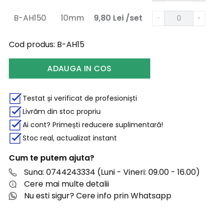
B-AH150
10mm
9,80
Lei
/set
−
+
Cod produs:
B-AH15
ADAUGA IN COS
Testat și verificat de profesioniști
Livrăm din stoc propriu
Ai cont? Primești reducere suplimentară!
Stoc real, actualizat instant
Cum te putem ajuta?
Suna: 0744243334 (Luni - Vineri: 09.00 - 16.00)
Cere mai multe detalii
Nu esti sigur? Cere info prin Whatsapp