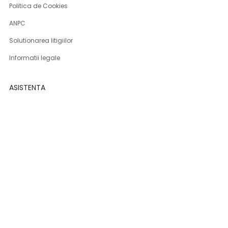
Politica de Cookies
ANPC
Solutionarea litigiilor
Informatii legale
ASISTENTA
Contact
Cum cumpar
Cum platesc
Livrarea produselor
Returnare produse
Produse DSG-Canusa
CONT CLIENT