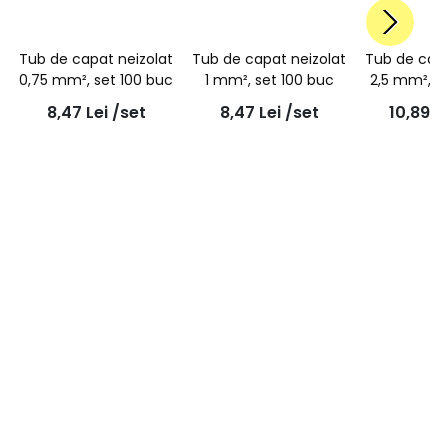
Tub de capat neizolat
Tub de capat neizolat
Tub de capa
0,75 mm², set 100 buc
1 mm², set 100 buc
2,5 mm², s
8,47
Lei
/set
8,47
Lei
/set
10,89
L