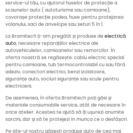
service-ul tău, cu ajutorul huselor de protecție a
scaunelor auto ( autoturisme sau camioane),
covorașe protecție podea, huse pentru protejarea
volanului, saci de anvelope sau seturi 5 în 1.
La Bramitech ți-am pregătit și produse de
electrică
auto
, necesare reparațiilor electrice ale
autovehiculelor, camioanelor sau remorcilor. În
oferta noastră se regăsește: cablu electric special
pentru camioane, tub termocontrolabil cu sau fără
adeziv, conectori electrici, benzi izolatoare,
siguranțe auto, socluri siguranțe sau scule pentru
electricieni.
De asemenea, în oferta Bramitech poți găsi și
materiale consumabile service, atât de necesare în
orice atelier. Acestea te ajută să îți ușurezi anumite
sarcini, dar și să te protejezi în munca ce o desfășori.
Pe site-ul nostru găsești produse auto de cea mai