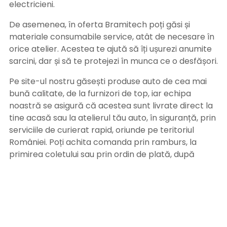
electricieni.
De asemenea, în oferta Bramitech poți găsi și
materiale consumabile service, atât de necesare în
orice atelier. Acestea te ajută să îți ușurezi anumite
sarcini, dar și să te protejezi în munca ce o desfășori.
Pe site-ul nostru găsești produse auto de cea mai
bună calitate, de la furnizori de top, iar echipa
noastră se asigură că acestea sunt livrate direct la
tine acasă sau la atelierul tău auto, în siguranță, prin
serviciile de curierat rapid, oriunde pe teritoriul
României. Poți achita comanda prin ramburs, la
primirea coletului sau prin ordin de plată, după
primirea facturii pe adresa de email. Alege
Bramitech, magazinul tău de produse auto de
calitate!