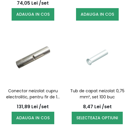
74,05
Lei
/set
ADAUGA IN COS
ADAUGA IN COS
Conector neizolat cupru
Tub de capat neizolat 0,75
electrolitic, pentru fir de 16
mm², set 100 buc
mmp, set 100 bucati
131,89
Lei
/set
8,47
Lei
/set
ADAUGA IN COS
SELECTEAZA OPTIUNI