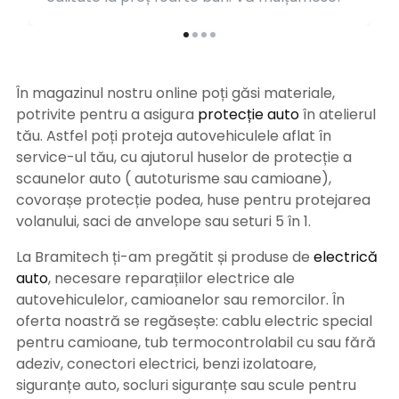
În magazinul nostru online poți găsi materiale,
potrivite pentru a asigura
protecție auto
î
n atelierul
tău. Astfel poți proteja autovehiculele aflat în
service-ul tău, cu ajutorul huselor de protecție a
scaunelor auto ( autoturisme sau camioane),
covorașe protecție podea, huse pentru protejarea
volanului, saci de anvelope sau seturi 5 în 1.
La Bramitech ți-am pregătit și produse de
electrică
auto
, necesare reparațiilor electrice ale
autovehiculelor, camioanelor sau remorcilor. În
oferta noastră se regăsește: cablu electric special
pentru camioane, tub termocontrolabil cu sau fără
adeziv, conectori electrici, benzi izolatoare,
siguranțe auto, socluri siguranțe sau scule pentru