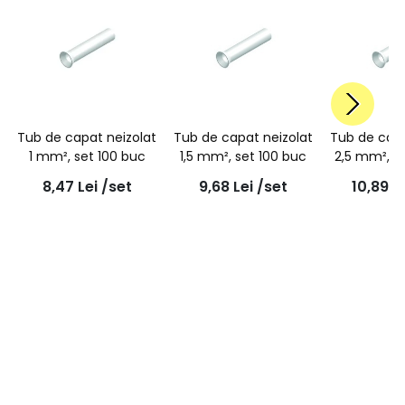
Tub de capat neizolat
Tub de capat neizolat
Tub de capa
1 mm², set 100 buc
1,5 mm², set 100 buc
2,5 mm², s
8,47
Lei
/set
9,68
Lei
/set
10,89
L