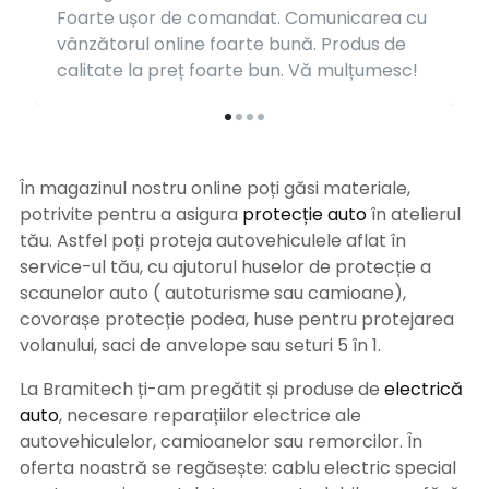
Foarte ușor de comandat. Comunicarea cu
vânzătorul online foarte bună. Produs de
calitate la preț foarte bun. Vă mulțumesc!
În magazinul nostru online poți găsi materiale,
potrivite pentru a asigura
protecție auto
î
n atelierul
tău. Astfel poți proteja autovehiculele aflat în
service-ul tău, cu ajutorul huselor de protecție a
scaunelor auto ( autoturisme sau camioane),
covorașe protecție podea, huse pentru protejarea
volanului, saci de anvelope sau seturi 5 în 1.
La Bramitech ți-am pregătit și produse de
electrică
auto
, necesare reparațiilor electrice ale
autovehiculelor, camioanelor sau remorcilor. În
oferta noastră se regăsește: cablu electric special