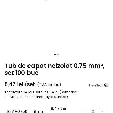
Tub de capat neizolat 0,75 mm²,
set 100 buc
8,47
Lei
/set
(TVA inclus)
Tarif livrare: 14 lei (Cargus) • 14 lei (Sameday
Easybox) • 24 lei (Sameday la adresa)
8,47
Lei
B-AH075K
8mm
−
+