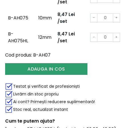
/set
8,47
Lei
B-AH075
10mm
−
+
/set
B-
8,47
Lei
12mm
−
+
AH075HL
/set
Cod produs:
B-AH07
ADAUGA IN COS
Testat și verificat de profesioniști
Livrăm din stoc propriu
Ai cont? Primești reducere suplimentară!
Stoc real, actualizat instant
Cum te putem ajuta?