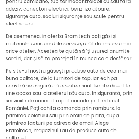
pentru camioane, tub termocontrolabil cu sau fără
adeziv, conectori electrici, benzi izolatoare,
siguranțe auto, socluri siguranțe sau scule pentru
electricieni.
De asemenea, în oferta Bramitech poți găsi și
materiale consumabile service, atât de necesare în
orice atelier. Acestea te ajută să îți ușurezi anumite
sarcini, dar și să te protejezi în munca ce o desfășori.
Pe site-ul nostru găsești produse auto de cea mai
bună calitate, de la furnizori de top, iar echipa
noastră se asigură că acestea sunt livrate direct la
tine acasă sau la atelierul tău auto, în siguranță, prin
serviciile de curierat rapid, oriunde pe teritoriul
României. Poți achita comanda prin ramburs, la
primirea coletului sau prin ordin de plată, după
primirea facturii pe adresa de email. Alege
Bramitech, magazinul tău de produse auto de
calitate!