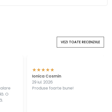
VEZI TOATE RECENZIILE
Ionica Cosmin
29 iul. 2026
balare
Produse foarte bune!
dă. O
ă.