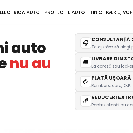
ELECTRICA AUTO
PROTECTIE AUTO
TINICHIGERIE, VOP
CONSULTANȚĂ 
ni auto
🎧
Te ajutăm să alegi p
re
nu au
LIVRARE DIN ST
🚚
La adresă sau locker,
PLATĂ UȘOARĂ
💳
Ramburs, card, O.P.
REDUCERI EXTR
💰
Pentru clienții cu co