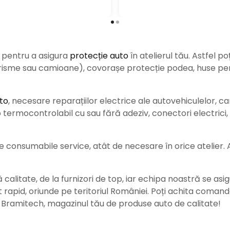
e pentru a asigura
protecție auto
î
n atelierul tău. Astfel po
urisme sau camioane), covorașe protecție podea, huse pent
to
, necesare reparațiilor electrice ale autovehiculelor, c
ermocontrolabil cu sau fără adeziv, conectori electrici, b
consumabile service, atât de necesare în orice atelier. Ace
alitate, de la furnizori de top, iar echipa noastră se asig
rat rapid, oriunde pe teritoriul României. Poți achita coman
e Bramitech, magazinul tău de produse auto de calitate!