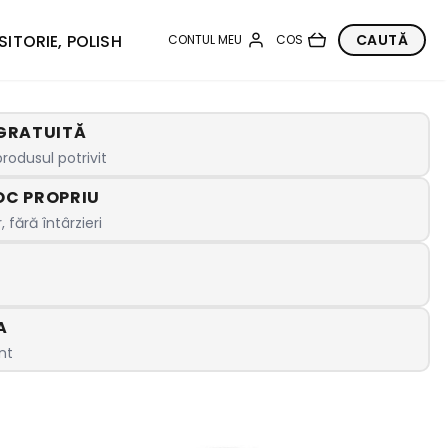
SITORIE, POLISH
GRATUITĂ
rodusul potrivit
OC PROPRIU
 fără întârzieri
A
nt