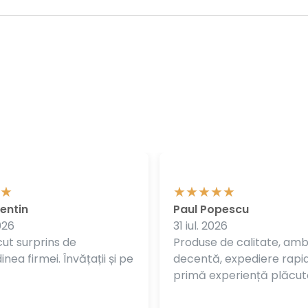
entin
Paul Popescu
026
31 iul. 2026
ut surprins de
Produse de calitate, am
nea firmei. Învățații și pe
decentă, expediere rapi
primă experiență plăcut