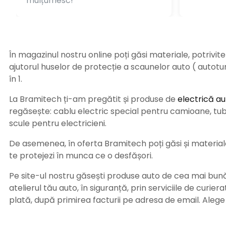
mulțumesc!
În magazinul nostru online poți găsi materiale, potrivit
ajutorul huselor de protecție a scaunelor auto ( autot
în 1.
La Bramitech ți-am pregătit și produse de
electrică au
regăsește: cablu electric special pentru camioane, tub t
scule pentru electricieni.
De asemenea, în oferta Bramitech poți găsi și materiale 
te protejezi în munca ce o desfășori.
Pe site-ul nostru găsești produse auto de cea mai bună c
atelierul tău auto, în siguranță, prin serviciile de curie
plată, după primirea facturii pe adresa de email. Aleg