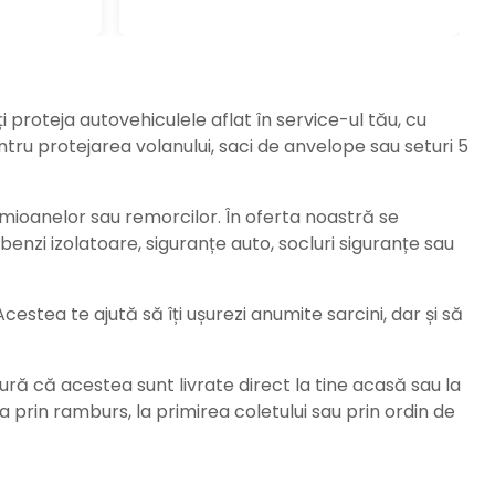
ți proteja autovehiculele aflat în service-ul tău, cu
ru protejarea volanului, saci de anvelope sau seturi 5
amioanelor sau remorcilor. În oferta noastră se
enzi izolatoare, siguranțe auto, socluri siguranțe sau
stea te ajută să îți ușurezi anumite sarcini, dar și să
ură că acestea sunt livrate direct la tine acasă sau la
da prin ramburs, la primirea coletului sau prin ordin de