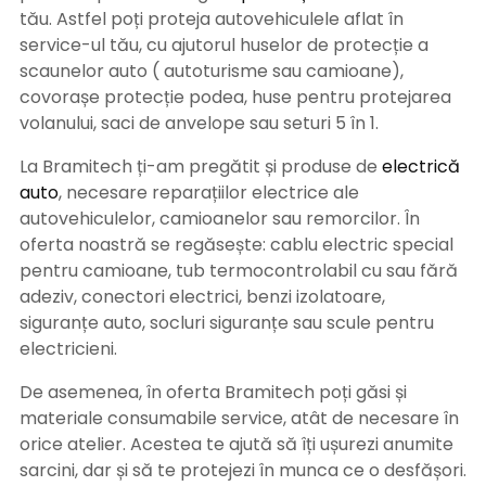
tău. Astfel poți proteja autovehiculele aflat în
service-ul tău, cu ajutorul huselor de protecție a
scaunelor auto ( autoturisme sau camioane),
covorașe protecție podea, huse pentru protejarea
volanului, saci de anvelope sau seturi 5 în 1.
La Bramitech ți-am pregătit și produse de
electrică
auto
, necesare reparațiilor electrice ale
autovehiculelor, camioanelor sau remorcilor. În
oferta noastră se regăsește: cablu electric special
pentru camioane, tub termocontrolabil cu sau fără
adeziv, conectori electrici, benzi izolatoare,
siguranțe auto, socluri siguranțe sau scule pentru
electricieni.
De asemenea, în oferta Bramitech poți găsi și
materiale consumabile service, atât de necesare în
orice atelier. Acestea te ajută să îți ușurezi anumite
sarcini, dar și să te protejezi în munca ce o desfășori.