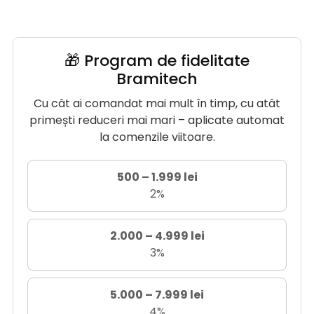
Modele specializate
(Magic, Solar, Duo-Crimp,
Mini-Duo, Stripper) pentru eficiență maximă.
Produsele respectă standarde ridicate de siguranță
🎁 Program de fidelitate
și calitate, fiind alegerea perfectă pentru
Bramitech
profesioniști. Livrare rapidă, direct din stoc
Bramitech.
Cu cât ai comandat mai mult în timp, cu atât
primești reduceri mai mari – aplicate automat
la comenzile viitoare.
500 – 1.999 lei
2%
2.000 – 4.999 lei
3%
5.000 – 7.999 lei
4%