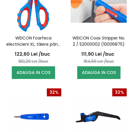
WEICON Foarfeca
WEICON Coax Stripper No.
electricieni XL, tăiere până
2 / 52000002 (10006875)
la 50 mm², cu sertizare /
122,60
Lei
/buc
111,90
Lei
/buc
10100025
180,29
Lei
/buc
164,56
Lei
/buc
ADAUGA IN COS
ADAUGA IN COS
32%
32%