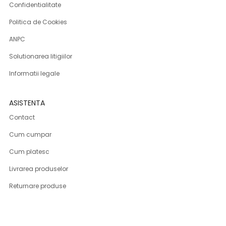
Confidentialitate
Politica de Cookies
ANPC
Solutionarea litigiilor
Informatii legale
ASISTENTA
Contact
Cum cumpar
Cum platesc
Livrarea produselor
Returnare produse
Produse DSG-Canusa