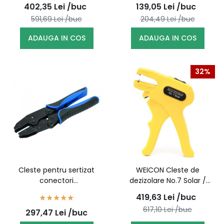
51005005 (10062070)
402,35
Lei
/buc
139,05
Lei
/buc
591,69
Lei
/buc
204,49
Lei
/buc
ADAUGA IN COS
ADAUGA IN COS
32%
Cleste pentru sertizat
WEICON Cleste de
conectori
dezizolare No.7 Solar /
termocontractabili
51002007 (10025011)
419,63
Lei
/buc
617,10
Lei
/buc
297,47
Lei
/buc