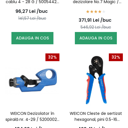
cablu 4 - 28 G / 50054428
dezizolare No.7 Magic /
(10012851)
51000007 (10018202)
96,27
Lei
/buc
141,57
Lei
/buc
371,91
Lei
/buc
546,92
Lei
/buc
ADAUGA IN COS
ADAUGA IN COS
32%
32%
WEICON Dezizolator în
WEICON Cleste de sertizat
spirală nr. 4-29 / 52000029
hexagonal, pini 0.5-16
(10058056)
mm2 / 10100513