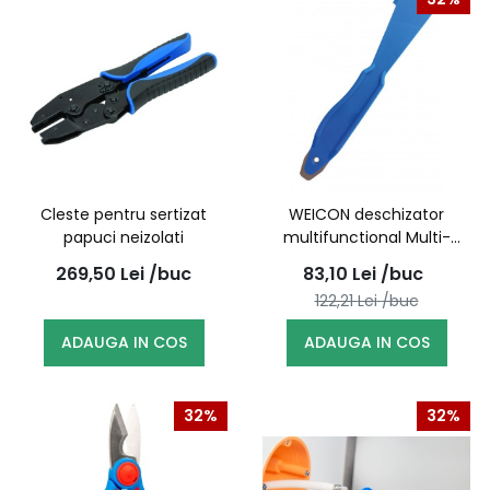
Cleste pentru sertizat
WEICON deschizator
papuci neizolati
multifunctional Multi-
Opener / 52800000
269,50
Lei
/buc
83,10
Lei
/buc
(10044966)
122,21
Lei
/buc
ADAUGA IN COS
ADAUGA IN COS
32%
32%