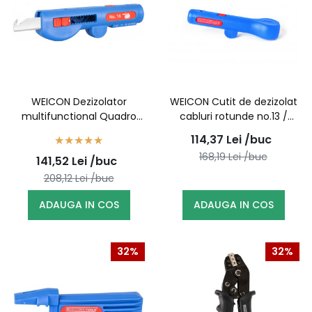
WEICON Dezizolator
WEICON Cutit de dezizolat
multifunctional Quadro
cabluri rotunde no.13 /
cabluri rotunde Nr 16 /
52000013 (10006883)
114,37
Lei
/buc
52000016 (10038853)
168,19
Lei
/buc
141,52
Lei
/buc
208,12
Lei
/buc
ADAUGA IN COS
ADAUGA IN COS
32%
32%