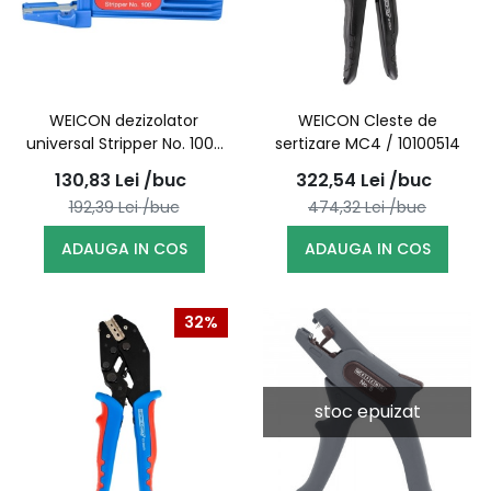
WEICON dezizolator
WEICON Cleste de
universal Stripper No. 100/
sertizare MC4 / 10100514
51000100 (10006798)
130,83
Lei
/buc
322,54
Lei
/buc
192,39
Lei
/buc
474,32
Lei
/buc
ADAUGA IN COS
ADAUGA IN COS
32%
stoc epuizat