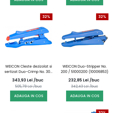
32%
32%
WEICON Cleste dezizolat si
WEICON Duo-Stripper No.
sertizat Duo-Crimp No. 300
200 / 51000200 (10006853)
/ 51000300 (10007406)
343,93
Lei
/buc
232,85
Lei
/buc
505,78
Lei
/buc
342,43
Lei
/buc
ADAUGA IN COS
ADAUGA IN COS
32%