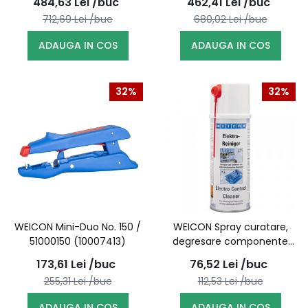
484,63
Lei
/buc
462,41
Lei
/buc
712,69
Lei
/buc
680,02
Lei
/buc
ADAUGA IN COS
ADAUGA IN COS
32%
32%
WEICON Mini-Duo No. 150 /
WEICON Spray curatare,
51000150 (10007413)
degresare componente
electrotehnice si
173,61
Lei
/buc
76,52
Lei
/buc
mecanice, 400 ml /
255,31
Lei
/buc
112,53
Lei
/buc
11210400 (10030340)
ADAUGA IN COS
ADAUGA IN COS