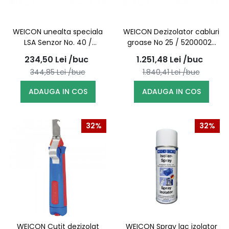
WEICON unealta speciala
WEICON Dezizolator cabluri
LSA Senzor No. 40 /
groase No 25 / 52000025
52000040 (10054013)
(10034292)
234,50
Lei
/buc
1.251,48
Lei
/buc
344,85
Lei
/buc
1.840,41
Lei
/buc
ADAUGA IN COS
ADAUGA IN COS
32%
32%
WEICON Cutit dezizolat
WEICON Spray lac izolator