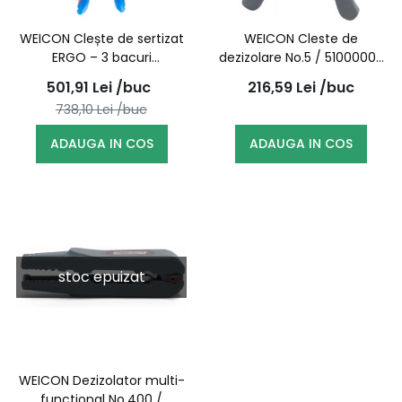
WEICON Clește de sertizat
WEICON Cleste de
ERGO – 3 bacuri
dezizolare No.5 / 51000005
interschimbabile pentru
(10006786)
501,91
Lei
/buc
216,59
Lei
/buc
pini, papuci și MC4 /
738,10
Lei
/buc
10100516
ADAUGA IN COS
ADAUGA IN COS
stoc epuizat
WEICON Dezizolator multi-
functional No.400 /