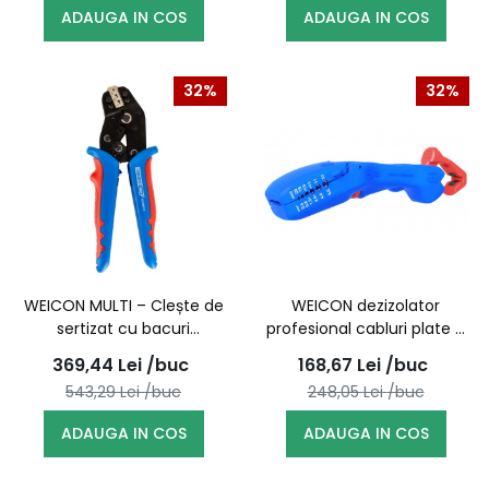
ADAUGA IN COS
ADAUGA IN COS
32%
32%
WEICON MULTI – Clește de
WEICON dezizolator
sertizat cu bacuri
profesional cabluri plate si
interschimbabile (MC4 /
rotunde / 50058018
369,44
Lei
/buc
168,67
Lei
/buc
pini / papuci) / 10100515
(10068090)
543,29
Lei
/buc
248,05
Lei
/buc
ADAUGA IN COS
ADAUGA IN COS