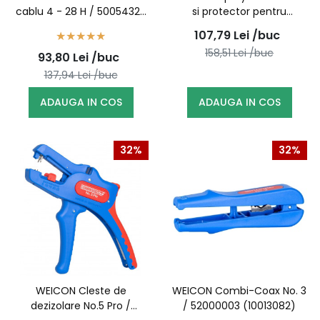
cablu 4 - 28 H / 50054328
si protector pentru
(10012844)
etansare si izolare, 400 ml
107,79
Lei
/buc
/ 10059805
158,51
Lei
/buc
93,80
Lei
/buc
137,94
Lei
/buc
ADAUGA IN COS
ADAUGA IN COS
32%
32%
WEICON Cleste de
WEICON Combi-Coax No. 3
dezizolare No.5 Pro /
/ 52000003 (10013082)