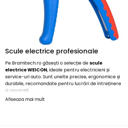
Scule electrice profesionale
Pe Bramitech.ro găsești o selecție de
scule
electrice WEICON
, ideale pentru electricieni și
service-uri auto. Sunt unelte precise, ergonomice și
durabile, recomandate pentru lucrări de întreținere
și reparații.
Afiseaza mai mult
Clești de dezizolare
pentru fire și cabluri de
diferite dimensiuni;
Unelte multifuncționale
pentru tăiere,
dezizolare și sertizare;