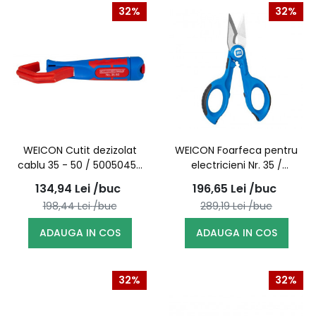
32%
32%
WEICON Cutit dezizolat
WEICON Foarfeca pentru
cablu 35 - 50 / 50050450
electricieni Nr. 35 /
(10006839)
52000035 (10039667)
134,94
Lei
/buc
196,65
Lei
/buc
198,44
Lei
/buc
289,19
Lei
/buc
ADAUGA IN COS
ADAUGA IN COS
32%
32%