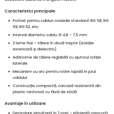
Caracteristici principale:
Potrivit pentru cabluri coaxiale standard: RG 58, RG
59, RG 62, etc.
Interval diametru cablu: Ø 4,8 – 7,5 mm
2 lame fixe – tăiere în două trepte (izolație
exterioară și dielectric)
Adâncime de tăiere reglabilă cu ajutorul rotiței
laterale
Mecanism cu arc pentru rotire rapidă în jurul
cablului
Construcție compactă, carcasă rezistentă din
plastic ranforsat cu fibră de sticlă
Avantaje în utilizare:
Dezizolare simultană în 2 pași – eficiență crescută