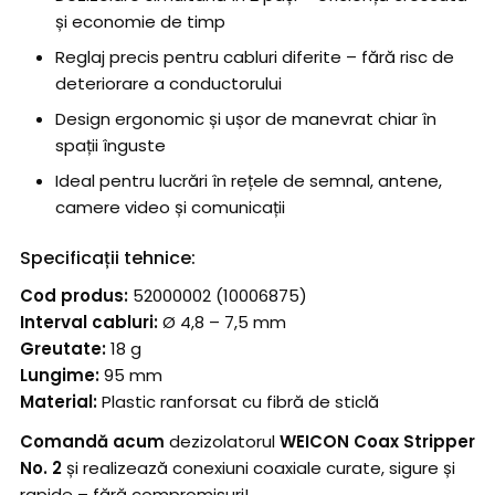
și economie de timp
Reglaj precis pentru cabluri diferite – fără risc de
deteriorare a conductorului
Design ergonomic și ușor de manevrat chiar în
spații înguste
Ideal pentru lucrări în rețele de semnal, antene,
camere video și comunicații
Specificații tehnice:
Cod produs:
52000002 (10006875)
Interval cabluri:
Ø 4,8 – 7,5 mm
Greutate:
18 g
Lungime:
95 mm
Material:
Plastic ranforsat cu fibră de sticlă
Comandă acum
dezizolatorul
WEICON Coax Stripper
No. 2
și realizează conexiuni coaxiale curate, sigure și
rapide – fără compromisuri!