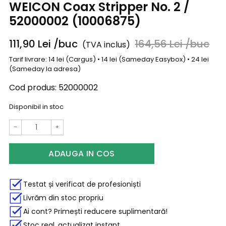
WEICON Coax Stripper No. 2 /
52000002 (10006875)
111,90
Lei
/buc
164,56
Lei
/buc
(TVA inclus)
Tarif livrare: 14 lei (Cargus) • 14 lei (Sameday Easybox) • 24 lei
(Sameday la adresa)
Cod produs:
52000002
Disponibil in stoc
−
+
ADAUGA IN COS
Testat și verificat de profesioniști
Livrăm din stoc propriu
Ai cont? Primești reducere suplimentară!
Stoc real, actualizat instant