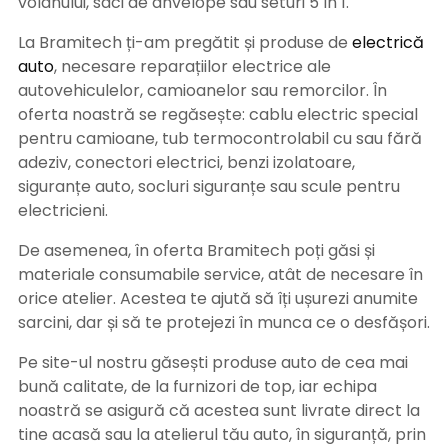
volanului, saci de anvelope sau seturi 5 în 1.
La Bramitech ți-am pregătit și produse de
electrică
auto
, necesare reparațiilor electrice ale
autovehiculelor, camioanelor sau remorcilor. În
oferta noastră se regăsește: cablu electric special
pentru camioane, tub termocontrolabil cu sau fără
adeziv, conectori electrici, benzi izolatoare,
siguranțe auto, socluri siguranțe sau scule pentru
electricieni.
De asemenea, în oferta Bramitech poți găsi și
materiale consumabile service, atât de necesare în
orice atelier. Acestea te ajută să îți ușurezi anumite
sarcini, dar și să te protejezi în munca ce o desfășori.
Pe site-ul nostru găsești produse auto de cea mai
bună calitate, de la furnizori de top, iar echipa
noastră se asigură că acestea sunt livrate direct la
tine acasă sau la atelierul tău auto, în siguranță, prin