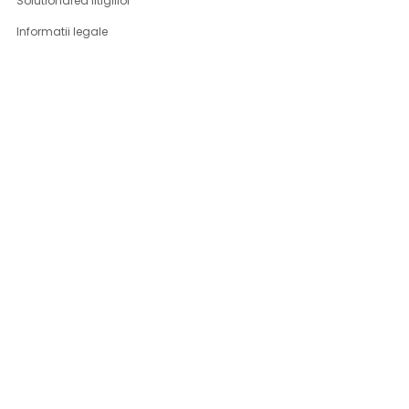
Solutionarea litigiilor
Informatii legale
ASISTENTA
Contact
Cum cumpar
Cum platesc
Livrarea produselor
Returnare produse
Produse DSG-Canusa
CONT CLIENT
Contul meu
Program fidelizare
Inregistrare