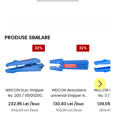
PRODUSE SIMILARE
32%
32%
WEICON Duo-Stripper
WEICON dezizolator
WEICON Co
No. 200 / 51000200
universal Stripper No.
No. 3 / 
(10006853)
100/ 51000100
(1001
232,85
Lei
/buc
130,83
Lei
/buc
139,05
L
(10006798)
342,43
Lei
/buc
192,39
Lei
/buc
204,49
L