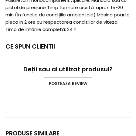
Poliuretan monocomponent Aplicare: Manuală sau cu
pistol de presiune Timp formare crustă: aprox. 15-20
min (în funcție de condițiile ambientale) Masina poarte
pleca in 2 ore cu respectarea conditiilor de viteza.
Timp de întărire completă: 24 h
CE SPUN CLIENTII
Deții sau ai utilizat produsul?
POSTEAZA REVIEW
PRODUSE SIMILARE