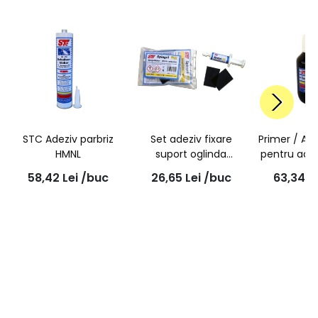
STC Adeziv parbriz
Set adeziv fixare
Primer / Ac
HMNL
suport oglinda
pentru adez
retrovizoare pe
100
58,42
Lei
/buc
26,65
Lei
/buc
63,34
L
parbriz 1g | STC