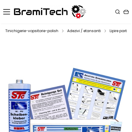
Tinichigerie-vopsitorie-polish
Adezivi / etansanti
Lipire parbriz