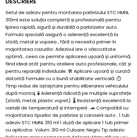
DESCRIERE
Setul de adeziv pentru montarea parbrizului STC HMNL
310ml este soluția completă și profesională pentru
lipirea rapidă, sigură și durabilă a parbrizelor auto.
Formula specială asigură o aderență excelentă la
sticlă, metal și vopsea , fără a necesita primer în
majoritatea cazurilor. Adezivul are o vâscozitate
optimă , ceea ce permite aplicarea ușoară și uniformă,
fiind ideal atât pentru ateliere auto profesionale, cât și
pentru reparații individuale. 🛠 Aplicare ușoară și curată
datorită formulei cu o bună stabilitate verticală. ⏱
Timp redus de așteptare pentru eliberarea vehiculului
după montaj. 🧪 Aderență ridicată pe multiple suprafețe
(sticlă, metal, plastic vopsit). 🌡 Rezistență excelentă la
variații de temperatură și intemperii . 🚗 Compatibil cu
majoritatea tipurilor de parbrize și caroserii auto . 1 tub
adeziv STC HMNL 310 ml 1 duză de aplicare 1 tub primer
cu aplicator. Volum: 310 ml Culoare: Negru Tip adeziv: