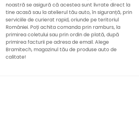
noastră se asigură că acestea sunt livrate direct la
tine acasă sau la atelierul tău auto, în siguranță, prin
serviciile de curierat rapid, oriunde pe teritoriul
României. Poți achita comanda prin ramburs, la
primirea coletului sau prin ordin de plată, după
primirea facturii pe adresa de email. Alege
Bramitech, magazinul tău de produse auto de
calitate!
INFORMATII UTILE
Termeni si conditii
Formular retur
Confidentialitate
Politica de Cookies