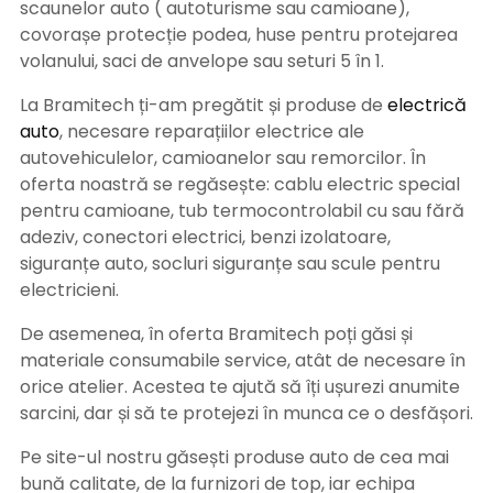
scaunelor auto ( autoturisme sau camioane),
covorașe protecție podea, huse pentru protejarea
volanului, saci de anvelope sau seturi 5 în 1.
La Bramitech ți-am pregătit și produse de
electrică
auto
, necesare reparațiilor electrice ale
autovehiculelor, camioanelor sau remorcilor. În
oferta noastră se regăsește: cablu electric special
pentru camioane, tub termocontrolabil cu sau fără
adeziv, conectori electrici, benzi izolatoare,
siguranțe auto, socluri siguranțe sau scule pentru
electricieni.
De asemenea, în oferta Bramitech poți găsi și
materiale consumabile service, atât de necesare în
orice atelier. Acestea te ajută să îți ușurezi anumite
sarcini, dar și să te protejezi în munca ce o desfășori.
Pe site-ul nostru găsești produse auto de cea mai
bună calitate, de la furnizori de top, iar echipa