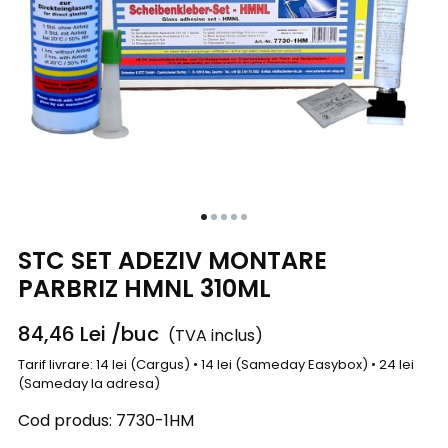
STC SET ADEZIV MONTARE
PARBRIZ HMNL 310ML
84,46
Lei
/buc
(TVA inclus)
Tarif livrare: 14 lei (Cargus) • 14 lei (Sameday Easybox) • 24 lei
(Sameday la adresa)
Cod produs:
7730-1HM