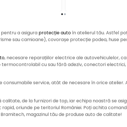
e pentru a asigura
protecție auto
î
n atelierul tău. Astfel po
urisme sau camioane), covorașe protecție podea, huse pent
to
, necesare reparațiilor electrice ale autovehiculelor, c
ermocontrolabil cu sau fără adeziv, conectori electrici, b
consumabile service, atât de necesare în orice atelier. Ace
alitate, de la furnizori de top, iar echipa noastră se asig
rat rapid, oriunde pe teritoriul României. Poți achita coman
e Bramitech, magazinul tău de produse auto de calitate!