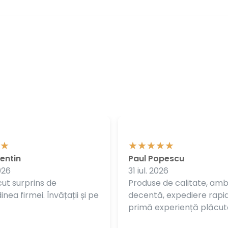
entin
Paul Popescu
026
31 iul. 2026
ut surprins de
Produse de calitate, am
nea firmei. Învățații și pe
decentă, expediere rapi
primă experiență plăcut