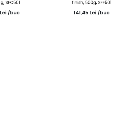
0g, SFC501
finish, 500g, SFF501
Lei
/buc
141,45
Lei
/buc