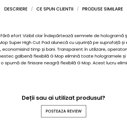
DESCRIERE
CE SPUN CLIENTII
PRODUSE SIMILARE
i Fără efort Vizibil clar Îndepărtează semnele de hologramă și
op Super High Cut Pad alunecă cu ușurință pe suprafață și eli
0, economisind timp și bani. Transparent în utilizare, opera
stec galbenă flexibilă G Mop elimină toate hologramele și î
 o spumă de finisare neagră flexibilă G Mop. Acest lucru eli
Deții sau ai utilizat produsul?
POSTEAZA REVIEW