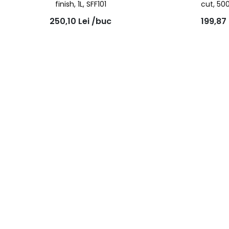
finish, 1L, SFF101
cut, 50
250,10
Lei
/buc
199,87