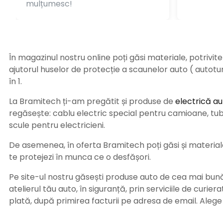
mulțumesc!
În magazinul nostru online poți găsi materiale, potrivit
ajutorul huselor de protecție a scaunelor auto ( autot
în 1.
La Bramitech ți-am pregătit și produse de
electrică au
regăsește: cablu electric special pentru camioane, tub t
scule pentru electricieni.
De asemenea, în oferta Bramitech poți găsi și materiale 
te protejezi în munca ce o desfășori.
Pe site-ul nostru găsești produse auto de cea mai bună c
atelierul tău auto, în siguranță, prin serviciile de curie
plată, după primirea facturii pe adresa de email. Aleg