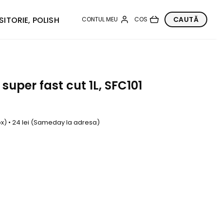
SITORIE, POLISH
uper fast cut 1L, SFC101
box) • 24 lei (Sameday la adresa)