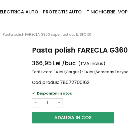
ELECTRICA AUTO
PROTECTIE AUTO
TINICHIGERIE, VOP
Pasta polish FARECLA G360 super fast cut 1L, SFC101
Pasta polish FARECLA G360 s
366,95
Lei
/buc
(TVA inclus)
Tarif livrare: 14 lei (Cargus) • 14 lei (Sameday Easy
Cod produs:
78072700162
Disponibil in stoc
−
+
ADAUGA IN COS