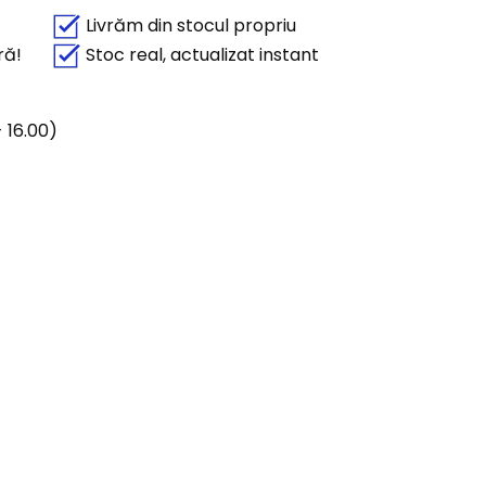
Livrăm din stocul propriu
ră!
Stoc real, actualizat instant
 16.00)