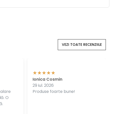
VEZI TOATE RECENZIILE
Ionica Cosmin
29 iul. 2026
balare
Produse foarte bune!
dă. O
ă.