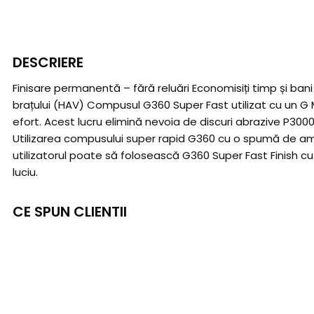
DESCRIERE
Finisare permanentă – fără reluări Economisiți timp și ban
brațului (HAV) Compusul G360 Super Fast utilizat cu un G M
efort. Acest lucru elimină nevoia de discuri abrazive P300
Utilizarea compusului super rapid G360 cu o spumă de ame
utilizatorul poate să folosească G360 Super Fast Finish cu
luciu.
CE SPUN CLIENTII