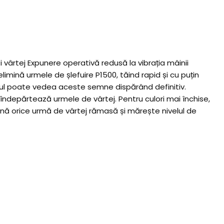
 vârtej Expunere operativă redusă la vibrația mâinii
mină urmele de șlefuire P1500, tăind rapid și cu puțin
torul poate vedea aceste semne dispărând definitiv.
ndepărtează urmele de vârtej. Pentru culori mai închise,
mină orice urmă de vârtej rămasă și mărește nivelul de