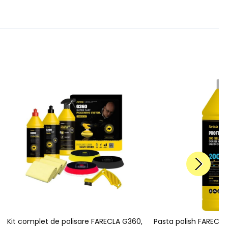
Kit complet de polisare FARECLA G360,
Pasta polish FARECLA