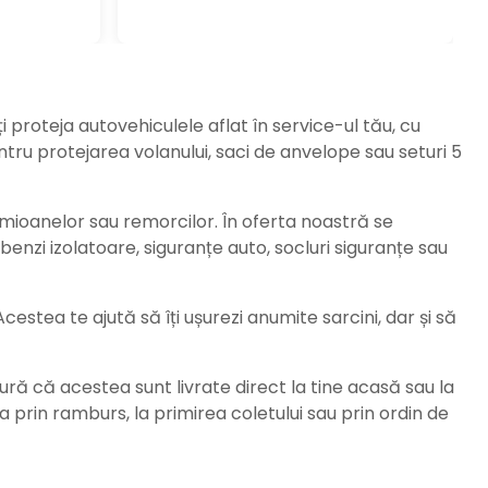
ți proteja autovehiculele aflat în service-ul tău, cu
ru protejarea volanului, saci de anvelope sau seturi 5
amioanelor sau remorcilor. În oferta noastră se
enzi izolatoare, siguranțe auto, socluri siguranțe sau
stea te ajută să îți ușurezi anumite sarcini, dar și să
ură că acestea sunt livrate direct la tine acasă sau la
da prin ramburs, la primirea coletului sau prin ordin de