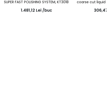
SUPER FAST POLISHING SYSTEM, KT3018
coarse cut liquid c
1.481,12
Lei
/buc
306,47
L