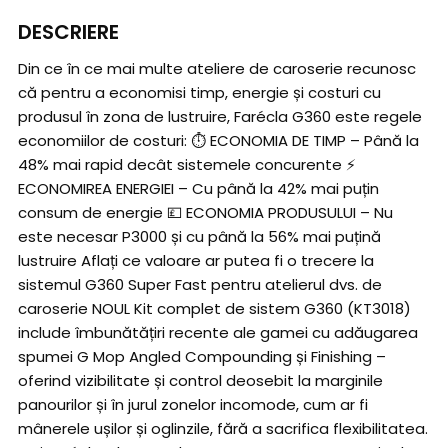
DESCRIERE
Din ce în ce mai multe ateliere de caroserie recunosc
că pentru a economisi timp, energie și costuri cu
produsul în zona de lustruire, Farécla G360 este regele
economiilor de costuri: ⏱️ ECONOMIA DE TIMP – Până la
48% mai rapid decât sistemele concurente ⚡
ECONOMIREA ENERGIEI – Cu până la 42% mai puțin
consum de energie 💷 ECONOMIA PRODUSULUI – Nu
este necesar P3000 și cu până la 56% mai puțină
lustruire Aflați ce valoare ar putea fi o trecere la
sistemul G360 Super Fast pentru atelierul dvs. de
caroserie NOUL Kit complet de sistem G360 (KT3018)
include îmbunătățiri recente ale gamei cu adăugarea
spumei G Mop Angled Compounding și Finishing –
oferind vizibilitate și control deosebit la marginile
panourilor și în jurul zonelor incomode, cum ar fi
mânerele ușilor și oglinzile, fără a sacrifica flexibilitatea.