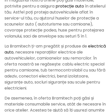
În magazinul nostru online poți găsi materiale,
potrivite pentru a asigura
protecție auto
î
n atelierul
tău. Astfel poți proteja autovehiculele aflat în
service-ul tău, cu ajutorul huselor de protecție a
scaunelor auto ( autoturisme sau camioane),
covorașe protecție podea, huse pentru protejarea
volanului, saci de anvelope sau seturi 5 în 1.
La Bramitech ți-am pregătit și produse de
electrică
auto
, necesare reparațiilor electrice ale
autovehiculelor, camioanelor sau remorcilor. În
oferta noastră se regăsește: cablu electric special
pentru camioane, tub termocontrolabil cu sau fără
adeziv, conectori electrici, benzi izolatoare,
siguranțe auto, socluri siguranțe sau scule pentru
electricieni.
De asemenea, în oferta Bramitech poți găsi și
materiale consumabile service, atât de necesare în
orice atelier. Acestea te ajută să îți ușurezi anumite