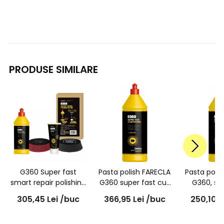
PRODUSE SIMILARE
G360 Super fast
Pasta polish FARECLA
Pasta poli
smart repair polishing
G360 super fast cut
G360, su
kit, KT3024 | FARECLA
1L, SFC101
finish, 1L
305,45
Lei
/buc
366,95
Lei
/buc
250,10
L