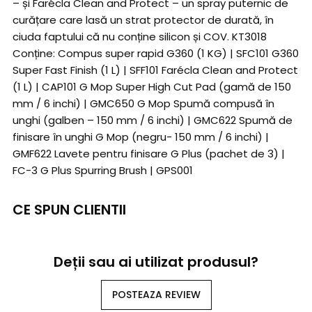
– și Farécla Clean and Protect – un spray puternic de
curățare care lasă un strat protector de durată, în
ciuda faptului că nu conține silicon și COV. KT3018
Conține: Compus super rapid G360 (1 KG) | SFC101 G360
Super Fast Finish (1 L) | SFF101 Farécla Clean and Protect
(1 L) | CAP101 G Mop Super High Cut Pad (gamă de 150
mm / 6 inchi) | GMC650 G Mop Spumă compusă în
unghi (galben – 150 mm / 6 inchi) | GMC622 Spumă de
finisare în unghi G Mop (negru- 150 mm / 6 inchi) |
GMF622 Lavete pentru finisare G Plus (pachet de 3) |
FC-3 G Plus Spurring Brush | GPS001
CE SPUN CLIENTII
Deții sau ai utilizat produsul?
POSTEAZA REVIEW