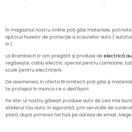
În magazinul nostru online poți găsi materiale, potrivit
ajutorul huselor de protecție a scaunelor auto ( autot
în 1.
La Bramitech ți-am pregătit și produse de
electrică au
regăsește: cablu electric special pentru camioane, tub t
scule pentru electricieni.
De asemenea, în oferta Bramitech poți găsi și materiale 
te protejezi în munca ce o desfășori.
Pe site-ul nostru găsești produse auto de cea mai bună c
atelierul tău auto, în siguranță, prin serviciile de curie
plată, după primirea facturii pe adresa de email. Aleg