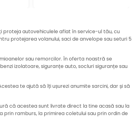
ți proteja autovehiculele aflat în service-ul tău, cu
ru protejarea volanului, saci de anvelope sau seturi 5
amioanelor sau remorcilor. În oferta noastră se
enzi izolatoare, siguranțe auto, socluri siguranțe sau
stea te ajută să îți ușurezi anumite sarcini, dar și să
ură că acestea sunt livrate direct la tine acasă sau la
da prin ramburs, la primirea coletului sau prin ordin de