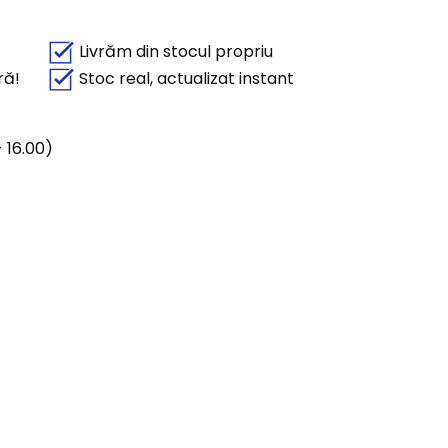
Livrăm din stocul propriu
ră!
Stoc real, actualizat instant
 16.00)