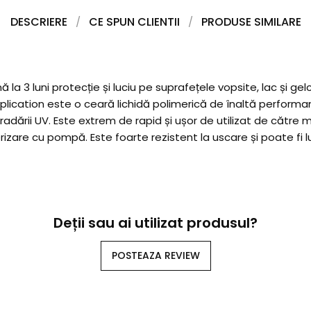
DESCRIERE
CE SPUN CLIENTII
PRODUSE SIMILARE
la 3 luni protecție și luciu pe suprafețele vopsite, lac și gel
lication este o ceară lichidă polimerică de înaltă performan
adării UV. Este extrem de rapid și ușor de utilizat de către m
izare cu pompă. Este foarte rezistent la uscare și poate fi lus
Deții sau ai utilizat produsul?
POSTEAZA REVIEW