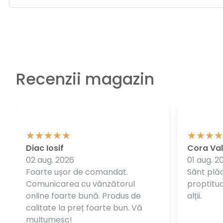
Recenzii magazin
Diac Iosif
Cora Val
02 aug. 2026
01 aug. 2
Foarte ușor de comandat.
Sânt plăc
Comunicarea cu vânzătorul
proptitudi
online foarte bună. Produs de
alții.
calitate la preț foarte bun. Vă
mulțumesc!