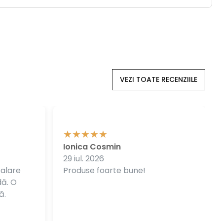
VEZI TOATE RECENZIILE
Ionica Cosmin
29 iul. 2026
balare
Produse foarte bune!
dă. O
ă.