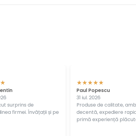
entin
Paul Popescu
026
31 iul. 2026
ut surprins de
Produse de calitate, am
nea firmei. Învățații și pe
decentă, expediere rapi
primă experiență plăcut