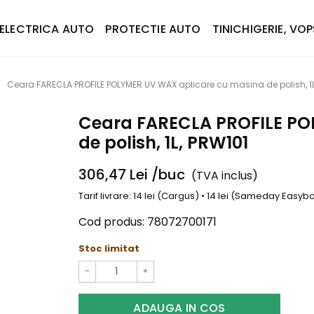
ELECTRICA AUTO
PROTECTIE AUTO
TINICHIGERIE, VOP
Ceara FARECLA PROFILE POLYMER UV WAX aplicare cu masina de polish, 1L
Ceara FARECLA PROFILE PO
de polish, 1L, PRW101
306,47
Lei
/buc
(TVA inclus)
Tarif livrare: 14 lei (Cargus) • 14 lei (Sameday Easy
Cod produs:
78072700171
Stoc limitat
−
+
ADAUGA IN COS