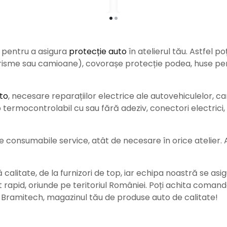
e pentru a asigura
protecție auto
î
n atelierul tău. Astfel po
urisme sau camioane), covorașe protecție podea, huse pent
to
, necesare reparațiilor electrice ale autovehiculelor, c
ermocontrolabil cu sau fără adeziv, conectori electrici, b
consumabile service, atât de necesare în orice atelier. Ace
alitate, de la furnizori de top, iar echipa noastră se asig
rat rapid, oriunde pe teritoriul României. Poți achita coman
e Bramitech, magazinul tău de produse auto de calitate!