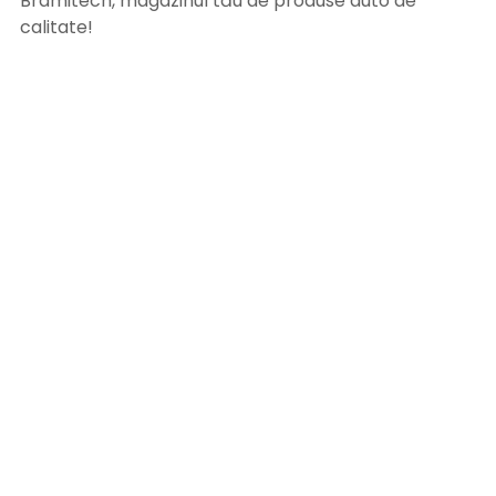
Bramitech, magazinul tău de produse auto de
calitate!
INFORMATII UTILE
Termeni si conditii
Formular retur
Confidentialitate
Politica de Cookies
ANPC
Solutionarea litigiilor
Informatii legale
ASISTENTA