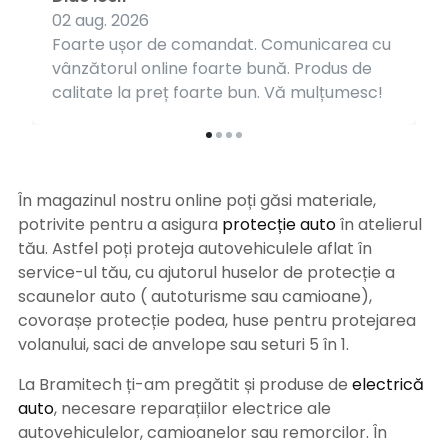
02 aug. 2026
Foarte ușor de comandat. Comunicarea cu
vânzătorul online foarte bună. Produs de
calitate la preț foarte bun. Vă mulțumesc!
În magazinul nostru online poți găsi materiale,
potrivite pentru a asigura
protecție auto
î
n atelierul
tău. Astfel poți proteja autovehiculele aflat în
service-ul tău, cu ajutorul huselor de protecție a
scaunelor auto ( autoturisme sau camioane),
covorașe protecție podea, huse pentru protejarea
volanului, saci de anvelope sau seturi 5 în 1.
La Bramitech ți-am pregătit și produse de
electrică
auto
, necesare reparațiilor electrice ale
autovehiculelor, camioanelor sau remorcilor. În