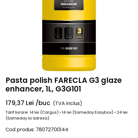
Pasta polish FARECLA G3 glaze
enhancer, 1L, G3G101
179,37
Lei
/buc
(TVA inclus)
Tarif livrare: 14 lei (Cargus) • 14 lei (Sameday Easybox) • 24 lei
(Sameday la adresa)
Cod produs:
78072700144