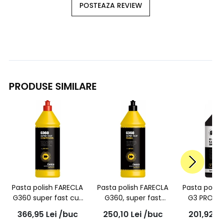
POSTEAZA REVIEW
PRODUSE SIMILARE
Pasta polish FARECLA
Pasta polish FARECLA
Pasta poli
G360 super fast cut
G360, super fast
G3 PRO D.
1L, SFC101
finish, 1L, SFF101
action) 
366,95
Lei
/buc
250,10
Lei
/buc
201,92
L
compound