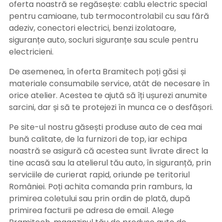
oferta noastră se regăsește: cablu electric special
pentru camioane, tub termocontrolabil cu sau fără
adeziv, conectori electrici, benzi izolatoare,
siguranțe auto, socluri siguranțe sau scule pentru
electricieni.
De asemenea, în oferta Bramitech poți găsi și
materiale consumabile service, atât de necesare în
orice atelier. Acestea te ajută să îți ușurezi anumite
sarcini, dar și să te protejezi în munca ce o desfășori.
Pe site-ul nostru găsești produse auto de cea mai
bună calitate, de la furnizori de top, iar echipa
noastră se asigură că acestea sunt livrate direct la
tine acasă sau la atelierul tău auto, în siguranță, prin
serviciile de curierat rapid, oriunde pe teritoriul
României. Poți achita comanda prin ramburs, la
primirea coletului sau prin ordin de plată, după
primirea facturii pe adresa de email. Alege