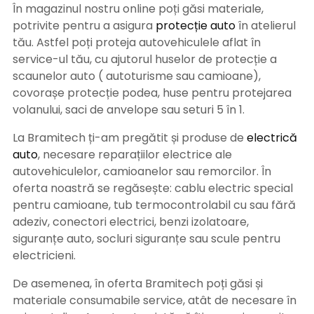
În magazinul nostru online poți găsi materiale,
potrivite pentru a asigura
protecție auto
î
n atelierul
tău. Astfel poți proteja autovehiculele aflat în
service-ul tău, cu ajutorul huselor de protecție a
scaunelor auto ( autoturisme sau camioane),
covorașe protecție podea, huse pentru protejarea
volanului, saci de anvelope sau seturi 5 în 1.
La Bramitech ți-am pregătit și produse de
electrică
auto
, necesare reparațiilor electrice ale
autovehiculelor, camioanelor sau remorcilor. În
oferta noastră se regăsește: cablu electric special
pentru camioane, tub termocontrolabil cu sau fără
adeziv, conectori electrici, benzi izolatoare,
siguranțe auto, socluri siguranțe sau scule pentru
electricieni.
De asemenea, în oferta Bramitech poți găsi și
materiale consumabile service, atât de necesare în