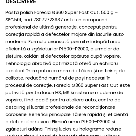
DESCRIERE
Pasta polish Farecla G360 Super Fast Cut, 500 g –
SFC501, cod 78072723937 este un compound
profesional de ultimă generație, conceput pentru
corecția rapidă a defectelor majore din lacurile auto
moderne. Formula avansată permite îndepărtarea
eficientă a zgârieturilor P1500–P2000, a urmelor de
șlefuire, oxidării și defectelor apărute după vopsire.
Tehnologia abrazivă optimizată oferă un echilibru
excelent între puterea mare de tăiere și un finisaj de
calitate, reducând numărul de pași necesari în
procesul de corecție. Farecla G360 Super Fast Cut este
potrivită pentru lacuri HS, MS și sisteme moderne de
vopsire, fiind ideală pentru ateliere auto, centre de
detailing și lucrări profesionale de recondiționare
caroserie. Beneficii principale Tăiere rapidă și eficientă
a defectelor severe Elimină urme P1500–P2000 și
zgârieturi adânci Finisaj lucios cu holograme reduse