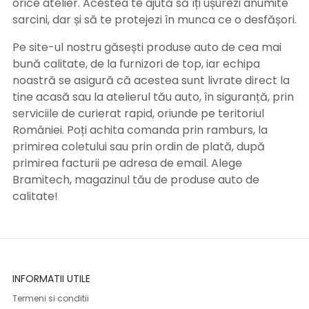
orice atelier. Acestea te ajută să îți ușurezi anumite
sarcini, dar și să te protejezi în munca ce o desfășori.
Pe site-ul nostru găsești produse auto de cea mai
bună calitate, de la furnizori de top, iar echipa
noastră se asigură că acestea sunt livrate direct la
tine acasă sau la atelierul tău auto, în siguranță, prin
serviciile de curierat rapid, oriunde pe teritoriul
României. Poți achita comanda prin ramburs, la
primirea coletului sau prin ordin de plată, după
primirea facturii pe adresa de email. Alege
Bramitech, magazinul tău de produse auto de
calitate!
INFORMATII UTILE
Termeni si conditii