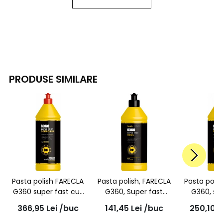
PRODUSE SIMILARE
Pasta polish FARECLA
Pasta polish, FARECLA
Pasta poli
G360 super fast cut
G360, Super fast
G360, su
1L, SFC101
finish, 500g, SFF501
finish, 1L
366,95
Lei
/buc
141,45
Lei
/buc
250,10
L