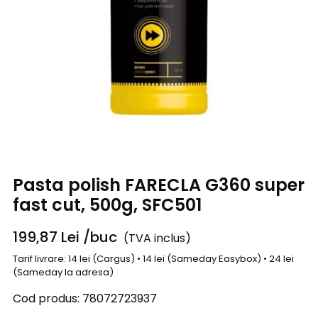
Pasta polish FARECLA G360 super
fast cut, 500g, SFC501
199,87
Lei
/buc
(TVA inclus)
Tarif livrare: 14 lei (Cargus) • 14 lei (Sameday Easybox) • 24 lei
(Sameday la adresa)
Cod produs:
78072723937