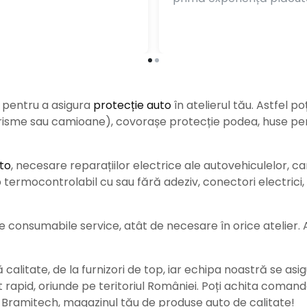
e pentru a asigura
protecție auto
î
n atelierul tău. Astfel po
urisme sau camioane), covorașe protecție podea, huse pent
to
, necesare reparațiilor electrice ale autovehiculelor, c
ermocontrolabil cu sau fără adeziv, conectori electrici, b
consumabile service, atât de necesare în orice atelier. Ace
alitate, de la furnizori de top, iar echipa noastră se asig
rat rapid, oriunde pe teritoriul României. Poți achita coman
e Bramitech, magazinul tău de produse auto de calitate!