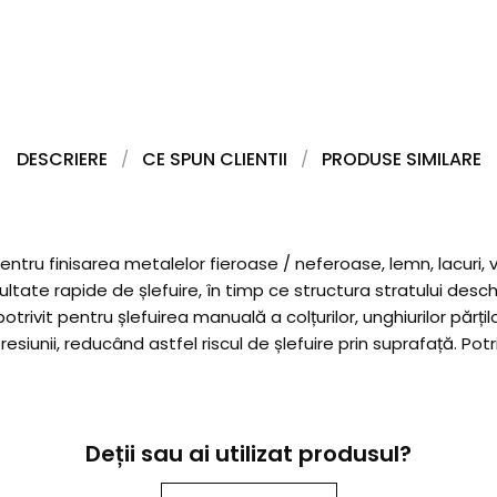
DESCRIERE
CE SPUN CLIENTII
PRODUSE SIMILARE
ru finisarea metalelor fieroase / neferoase, lemn, lacuri, vop
ltate rapide de șlefuire, în timp ce structura stratului deschi
rivit pentru șlefuirea manuală a colțurilor, unghiurilor părțilo
esiunii, reducând astfel riscul de șlefuire prin suprafață. P
Deții sau ai utilizat produsul?