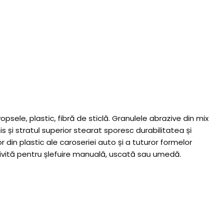
sele, plastic, fibră de sticlă. Granulele abrazive din mix
s și stratul superior stearat sporesc durabilitatea și
r din plastic ale caroseriei auto și a tuturor formelor
otrivită pentru șlefuire manuală, uscată sau umedă.