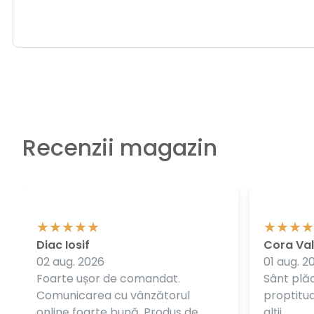
Recenzii magazin
Diac Iosif
Cora Val
02 aug. 2026
01 aug. 2
Foarte ușor de comandat.
Sânt plăc
Comunicarea cu vânzătorul
proptitudi
online foarte bună. Produs de
alții.