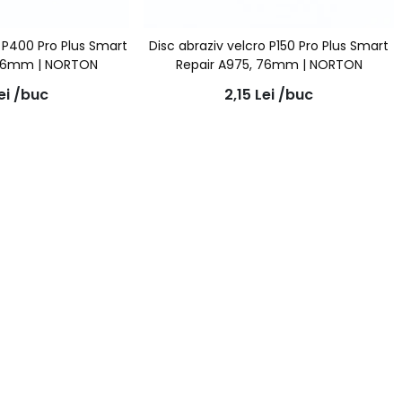
o P400 Pro Plus Smart
Disc abraziv velcro P150 Pro Plus Smart
 76mm | NORTON
Repair A975, 76mm | NORTON
ei
/buc
2,15
Lei
/buc