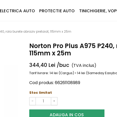
ELECTRICA AUTO
PROTECTIE AUTO
TINICHIGERIE, VOP
240, rola burete abraziv pretaiat, 115mm x 25m
Norton Pro Plus A975 P240, 
115mm x 25m
344,40
Lei
/buc
(TVA inclus)
Tarif livrare: 14 lei (Cargus) • 14 lei (Sameday Easy
Cod produs:
66261108989
Stoc limitat
−
+
ADAUGA IN COS