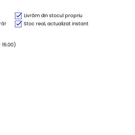
Livrăm din stocul propriu
ră!
Stoc real, actualizat instant
 16.00)