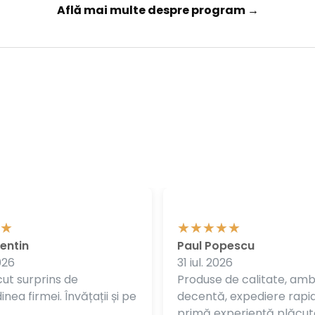
Află mai multe despre program →
entin
Paul Popescu
026
31 iul. 2026
ut surprins de
Produse de calitate, am
nea firmei. Învățații și pe
decentă, expediere rapi
primă experiență plăcut