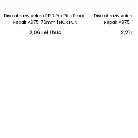
Disc abraziv velcro P120 Pro Plus Smart
Disc abraziv velcro 
Repair A975, 76mm | NORTON
Repair A975, 
2,06
Lei
/buc
2,21
Le