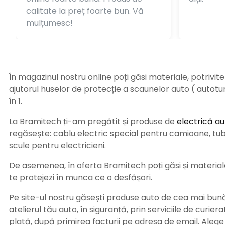
calitate la preț foarte bun. Vă
mulțumesc!
În magazinul nostru online poți găsi materiale, potrivit
ajutorul huselor de protecție a scaunelor auto ( autot
în 1.
La Bramitech ți-am pregătit și produse de
electrică au
regăsește: cablu electric special pentru camioane, tub t
scule pentru electricieni.
De asemenea, în oferta Bramitech poți găsi și materiale 
te protejezi în munca ce o desfășori.
Pe site-ul nostru găsești produse auto de cea mai bună c
atelierul tău auto, în siguranță, prin serviciile de curie
plată, după primirea facturii pe adresa de email. Aleg