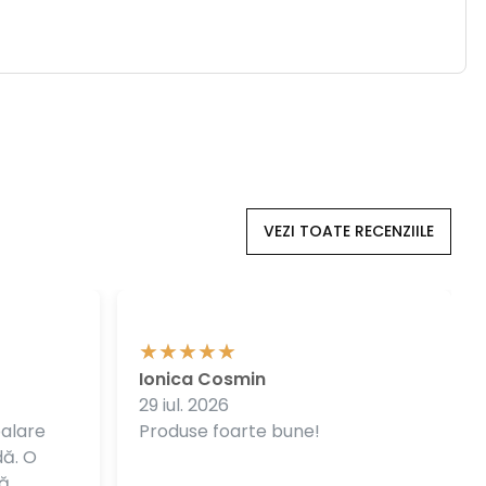
VEZI TOATE RECENZIILE
Ionica Cosmin
29 iul. 2026
balare
Produse foarte bune!
dă. O
ă.