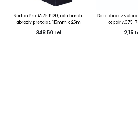
Norton Pro A275 P120, rola burete
Disc abraziv velcr
abraziv pretaiat, 115mm x 25m
Repair A975,
348,50
Lei
2,15
L