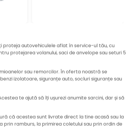
ți proteja autovehiculele aflat în service-ul tău, cu
ru protejarea volanului, saci de anvelope sau seturi 5
amioanelor sau remorcilor. În oferta noastră se
enzi izolatoare, siguranțe auto, socluri siguranțe sau
stea te ajută să îți ușurezi anumite sarcini, dar și să
ură că acestea sunt livrate direct la tine acasă sau la
da prin ramburs, la primirea coletului sau prin ordin de