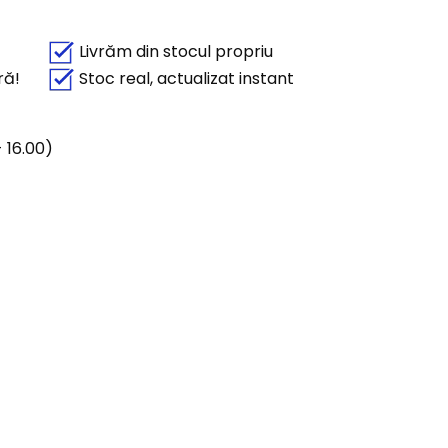
Livrăm din stocul propriu
ră!
Stoc real, actualizat instant
 16.00)