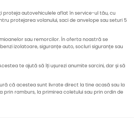
ți proteja autovehiculele aflat în service-ul tău, cu
ru protejarea volanului, saci de anvelope sau seturi 5
amioanelor sau remorcilor. În oferta noastră se
enzi izolatoare, siguranțe auto, socluri siguranțe sau
stea te ajută să îți ușurezi anumite sarcini, dar și să
ură că acestea sunt livrate direct la tine acasă sau la
da prin ramburs, la primirea coletului sau prin ordin de