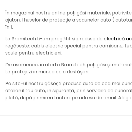
În magazinul nostru online poți găsi materiale, potrivit
ajutorul huselor de protecție a scaunelor auto ( autot
în 1.
La Bramitech ți-am pregătit și produse de
electrică au
regăsește: cablu electric special pentru camioane, tub t
scule pentru electricieni.
De asemenea, în oferta Bramitech poți găsi și materiale 
te protejezi în munca ce o desfășori.
Pe site-ul nostru găsești produse auto de cea mai bună c
atelierul tău auto, în siguranță, prin serviciile de curie
plată, după primirea facturii pe adresa de email. Aleg