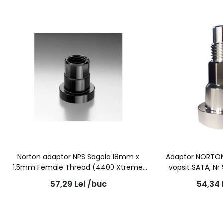
Norton adaptor NPS Sagola 18mm x
Adaptor NORTON 
1,5mm Female Thread (4400 Xtreme,
vopsit SATA, Nr 
4500 Xtreme)
Sy
57,29
Lei
/buc
54,34