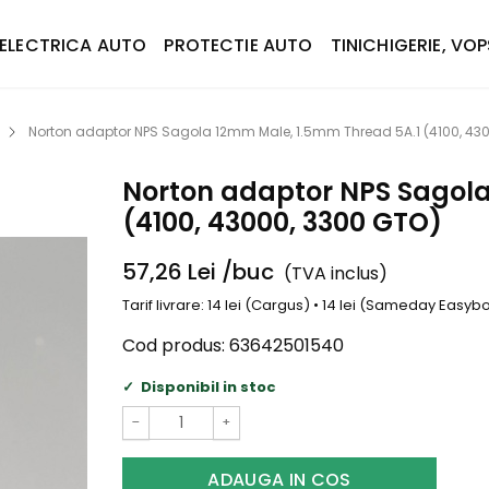
ELECTRICA AUTO
PROTECTIE AUTO
TINICHIGERIE, VOP
Norton adaptor NPS Sagola 12mm Male, 1.5mm Thread 5A.1 (4100, 43
Norton adaptor NPS Sagola
(4100, 43000, 3300 GTO)
57,26
Lei
/buc
(TVA inclus)
Tarif livrare: 14 lei (Cargus) • 14 lei (Sameday Easy
Cod produs:
63642501540
Disponibil in stoc
−
+
ADAUGA IN COS