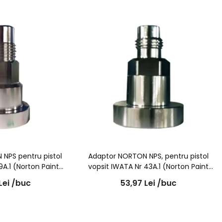
NPS pentru pistol
Adaptor NORTON NPS, pentru pistol
9A.1 (Norton Paint
vopsit IWATA Nr 43A.1 (Norton Paint
stem)
System)
Lei
/buc
53,97
Lei
/buc