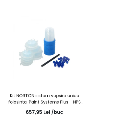
Kit NORTON sistem vopsire unica
folosinta, Paint Systems Plus - NPS
750ml, 125µ, 48pungi
657,95
Lei
/buc