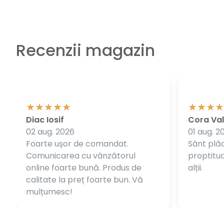
Recenzii magazin
Diac Iosif
Cora Val
02 aug. 2026
01 aug. 2
Foarte ușor de comandat.
Sânt plăc
Comunicarea cu vânzătorul
proptitudi
online foarte bună. Produs de
alții.
calitate la preț foarte bun. Vă
mulțumesc!