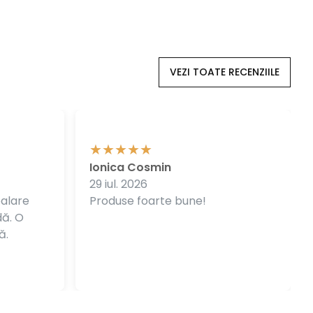
VEZI TOATE RECENZIILE
Ionica Cosmin
29 iul. 2026
balare
Produse foarte bune!
dă. O
ă.