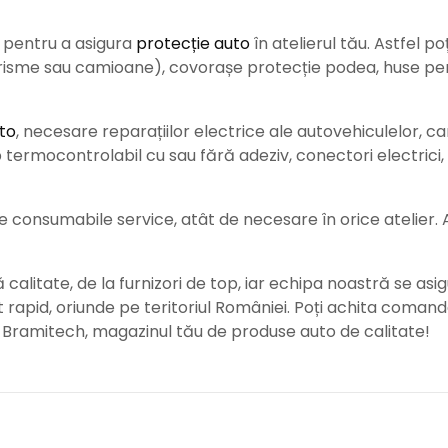
e pentru a asigura
protecție auto
î
n atelierul tău. Astfel po
urisme sau camioane), covorașe protecție podea, huse pent
to
, necesare reparațiilor electrice ale autovehiculelor, c
ermocontrolabil cu sau fără adeziv, conectori electrici, b
consumabile service, atât de necesare în orice atelier. Ace
alitate, de la furnizori de top, iar echipa noastră se asig
rat rapid, oriunde pe teritoriul României. Poți achita coman
e Bramitech, magazinul tău de produse auto de calitate!