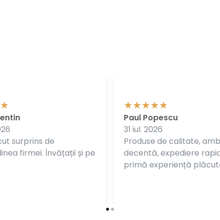
entin
Paul Popescu
026
31 iul. 2026
ut surprins de
Produse de calitate, am
nea firmei. Învățații și pe
decentă, expediere rapi
primă experiență plăcut