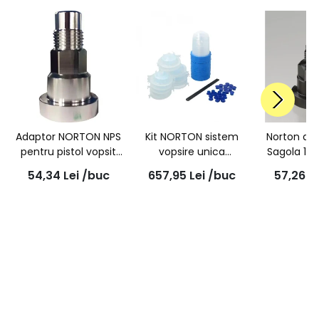
Adaptor NORTON NPS
Kit NORTON sistem
Norton ad
pentru pistol vopsit
vopsire unica
Sagola 12
SATA, Nr 9A.1 (Norton
folosinta, Paint
1.5mm Thr
54,34
Lei
/buc
657,95
Lei
/buc
57,26
L
Paint System)
Systems Plus - NPS
(4100, 43
750ml, 125µ, 48pungi
GT