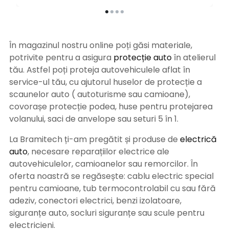
În magazinul nostru online poți găsi materiale,
potrivite pentru a asigura
protecție auto
î
n atelierul
tău. Astfel poți proteja autovehiculele aflat în
service-ul tău, cu ajutorul huselor de protecție a
scaunelor auto ( autoturisme sau camioane),
covorașe protecție podea, huse pentru protejarea
volanului, saci de anvelope sau seturi 5 în 1.
La Bramitech ți-am pregătit și produse de
electrică
auto
, necesare reparațiilor electrice ale
autovehiculelor, camioanelor sau remorcilor. În
oferta noastră se regăsește: cablu electric special
pentru camioane, tub termocontrolabil cu sau fără
adeziv, conectori electrici, benzi izolatoare,
siguranțe auto, socluri siguranțe sau scule pentru
electricieni.