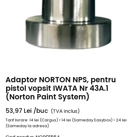
Adaptor NORTON NPS, pentru
pistol vopsit IWATA Nr 43A.1
(Norton Paint System)
53,97
Lei
/buc
(TVA inclus)
Tarif livrare: 14 lei (Cargus) • 14 lei (Sameday Easybox) • 24 lei
(Sameday la adresa)