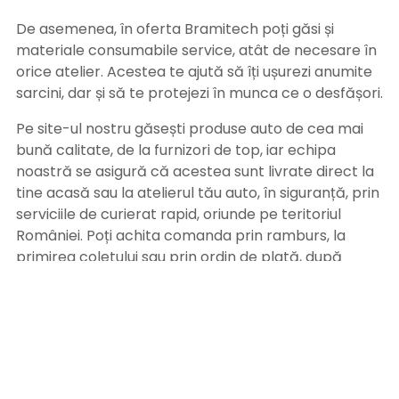
De asemenea, în oferta Bramitech poți găsi și
materiale consumabile service, atât de necesare în
orice atelier. Acestea te ajută să îți ușurezi anumite
sarcini, dar și să te protejezi în munca ce o desfășori.
Pe site-ul nostru găsești produse auto de cea mai
bună calitate, de la furnizori de top, iar echipa
noastră se asigură că acestea sunt livrate direct la
tine acasă sau la atelierul tău auto, în siguranță, prin
serviciile de curierat rapid, oriunde pe teritoriul
României. Poți achita comanda prin ramburs, la
primirea coletului sau prin ordin de plată, după
primirea facturii pe adresa de email. Alege
Bramitech, magazinul tău de produse auto de
calitate!