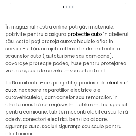
În magazinul nostru online poți găsi materiale,
potrivite pentru a asigura
protecție auto
î
n atelierul
tău. Astfel poți proteja autovehiculele aflat în
service-ul tău, cu ajutorul huselor de protecție a
scaunelor auto ( autoturisme sau camioane),
covorașe protecție podea, huse pentru protejarea
volanului, saci de anvelope sau seturi 5 în 1.
La Bramitech ți-am pregătit și produse de
electrică
auto
, necesare reparațiilor electrice ale
autovehiculelor, camioanelor sau remorcilor. În
oferta noastră se regăsește: cablu electric special
pentru camioane, tub termocontrolabil cu sau fără
adeziv, conectori electrici, benzi izolatoare,
siguranțe auto, socluri siguranțe sau scule pentru
electricieni.