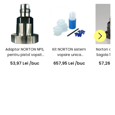
Adaptor NORTON NPS,
Kit NORTON sistem
Norton ad
pentru pistol vopsit
vopsire unica
Sagola 12
IWATA Nr 43A.1
folosinta, Paint
1.5mm Thr
53,97
Lei
/buc
657,95
Lei
/buc
57,26
L
(Norton Paint
Systems Plus - NPS
(4100, 43
System)
750ml, 125µ, 48pungi
GT