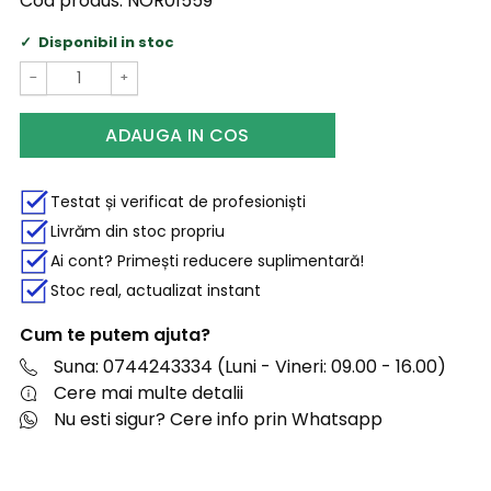
Cod produs:
NOR01559
Disponibil in stoc
−
+
ADAUGA IN COS
Testat și verificat de profesioniști
Livrăm din stoc propriu
Ai cont? Primești reducere suplimentară!
Stoc real, actualizat instant
Cum te putem ajuta?
Suna: 0744243334 (Luni - Vineri: 09.00 - 16.00)
Cere mai multe detalii
Nu esti sigur? Cere info prin Whatsapp