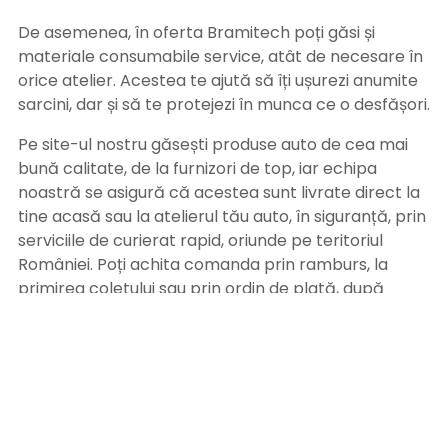
De asemenea, în oferta Bramitech poți găsi și
materiale consumabile service, atât de necesare în
orice atelier. Acestea te ajută să îți ușurezi anumite
sarcini, dar și să te protejezi în munca ce o desfășori.
Pe site-ul nostru găsești produse auto de cea mai
bună calitate, de la furnizori de top, iar echipa
noastră se asigură că acestea sunt livrate direct la
tine acasă sau la atelierul tău auto, în siguranță, prin
serviciile de curierat rapid, oriunde pe teritoriul
României. Poți achita comanda prin ramburs, la
primirea coletului sau prin ordin de plată, după
primirea facturii pe adresa de email. Alege
Bramitech, magazinul tău de produse auto de
calitate!