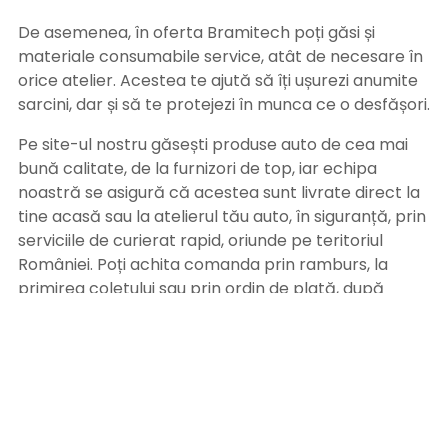
De asemenea, în oferta Bramitech poți găsi și
materiale consumabile service, atât de necesare în
orice atelier. Acestea te ajută să îți ușurezi anumite
sarcini, dar și să te protejezi în munca ce o desfășori.
Pe site-ul nostru găsești produse auto de cea mai
bună calitate, de la furnizori de top, iar echipa
noastră se asigură că acestea sunt livrate direct la
tine acasă sau la atelierul tău auto, în siguranță, prin
serviciile de curierat rapid, oriunde pe teritoriul
României. Poți achita comanda prin ramburs, la
primirea coletului sau prin ordin de plată, după
primirea facturii pe adresa de email. Alege
Bramitech, magazinul tău de produse auto de
calitate!