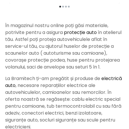
În magazinul nostru online poți găsi materiale,
potrivite pentru a asigura
protecție auto
î
n atelierul
tău. Astfel poți proteja autovehiculele aflat în
service-ul tău, cu ajutorul huselor de protecție a
scaunelor auto ( autoturisme sau camioane),
covorașe protecție podea, huse pentru protejarea
volanului, saci de anvelope sau seturi 5 în 1.
La Bramitech ți-am pregătit și produse de
electrică
auto
, necesare reparațiilor electrice ale
autovehiculelor, camioanelor sau remorcilor. În
oferta noastră se regăsește: cablu electric special
pentru camioane, tub termocontrolabil cu sau fără
adeziv, conectori electrici, benzi izolatoare,
siguranțe auto, socluri siguranțe sau scule pentru
electricieni.