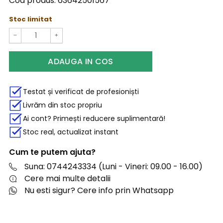
Cod produs:
63642501567
Stoc limitat
−
+
ADAUGA IN COS
Testat și verificat de profesioniști
Livrăm din stoc propriu
Ai cont? Primești reducere suplimentară!
Stoc real, actualizat instant
Cum te putem ajuta?
Suna: 0744243334 (Luni - Vineri: 09.00 - 16.00)
Cere mai multe detalii
Nu esti sigur? Cere info prin Whatsapp