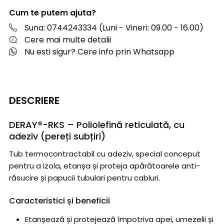
Cum te putem ajuta?
Suna: 0744243334 (Luni - Vineri: 09.00 - 16.00)
Cere mai multe detalii
Nu esti sigur? Cere info prin Whatsapp
DESCRIERE
DERAY®-RKS – Poliolefină reticulată, cu
adeziv (pereți subțiri)
Tub termocontractabil cu adeziv, special conceput
pentru a izola, etanșa și proteja apărătoarele anti-
răsucire și papucii tubulari pentru cabluri.
Caracteristici și beneficii
Etanșează și protejează împotriva apei, umezelii și