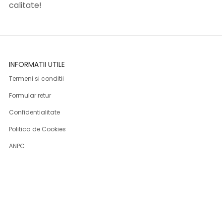
calitate!
INFORMATII UTILE
Termeni si conditii
Formular retur
Confidentialitate
Politica de Cookies
ANPC
Solutionarea litigiilor
Informatii legale
ASISTENTA