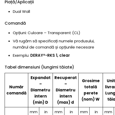
Piață/Aplicații
Dual Wall
Comandă
Opțiuni: Culoare – Transparent (CL)
Vă rugăm să specificați numele produsului,
numărul de comandă și opțiunile necesare
Exemplu:
DERAY®-RKS 1, clear
Tabel dimensiuni (lungimi tăiate)
Expandat
Recuperat
Grosime
Unit
–
–
Număr
totală
livra
Diametru
Diametru
comandă
perete
Lung
intern
intern
(nom) W
tăi
(min) D
(max) d
mm
in
mm
in
mm
in
mm