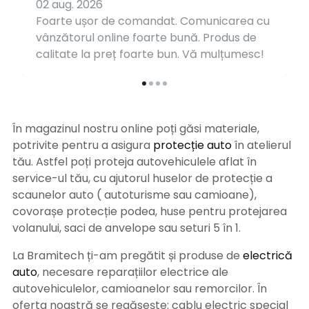
02 aug. 2026
Foarte ușor de comandat. Comunicarea cu
vânzătorul online foarte bună. Produs de
calitate la preț foarte bun. Vă mulțumesc!
În magazinul nostru online poți găsi materiale,
potrivite pentru a asigura
protecție auto
î
n atelierul
tău. Astfel poți proteja autovehiculele aflat în
service-ul tău, cu ajutorul huselor de protecție a
scaunelor auto ( autoturisme sau camioane),
covorașe protecție podea, huse pentru protejarea
volanului, saci de anvelope sau seturi 5 în 1.
La Bramitech ți-am pregătit și produse de
electrică
auto
, necesare reparațiilor electrice ale
autovehiculelor, camioanelor sau remorcilor. În
oferta noastră se regăsește: cablu electric special