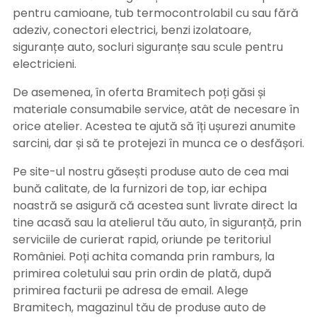
pentru camioane, tub termocontrolabil cu sau fără
adeziv, conectori electrici, benzi izolatoare,
siguranțe auto, socluri siguranțe sau scule pentru
electricieni.
De asemenea, în oferta Bramitech poți găsi și
materiale consumabile service, atât de necesare în
orice atelier. Acestea te ajută să îți ușurezi anumite
sarcini, dar și să te protejezi în munca ce o desfășori.
Pe site-ul nostru găsești produse auto de cea mai
bună calitate, de la furnizori de top, iar echipa
noastră se asigură că acestea sunt livrate direct la
tine acasă sau la atelierul tău auto, în siguranță, prin
serviciile de curierat rapid, oriunde pe teritoriul
României. Poți achita comanda prin ramburs, la
primirea coletului sau prin ordin de plată, după
primirea facturii pe adresa de email. Alege
Bramitech, magazinul tău de produse auto de