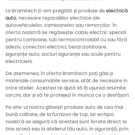
La Bramitech ți-am pregătit și produse de
electrică
auto
, necesare reparațiilor electrice ale
autovehiculelor, camioanelor sau remorcilor. În
oferta noastră se regăsește: cablu electric special
pentru camioane, tub termocontrolabil cu sau fără
adeziv, conectori electrici, benzi izolatoare,
siguranțe auto, socluri siguranțe sau scule pentru
electricieni.
De asemenea, în oferta Bramitech poți găsi și
materiale consumabile service, atât de necesare în
orice atelier. Acestea te ajută să îți ușurezi anumite
sarcini, dar și să te protejezi în munca ce o desfășori.
Pe site-ul nostru găsești produse auto de cea mai
bună calitate, de la furnizori de top, iar echipa
noastră se asigură că acestea sunt livrate direct la
tine acasă sau la atelierul tău auto, în siguranță, prin