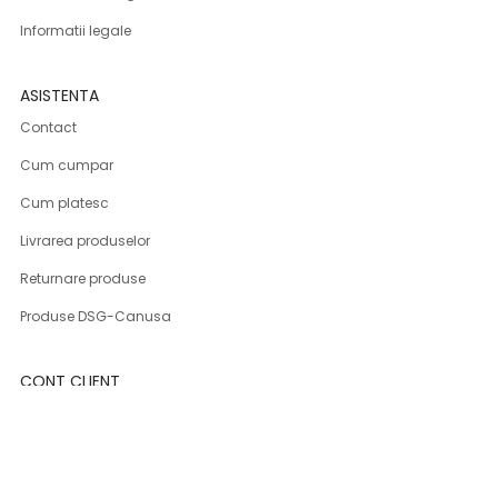
Informatii legale
ASISTENTA
Contact
Cum cumpar
Cum platesc
Livrarea produselor
Returnare produse
Produse DSG-Canusa
CONT CLIENT
Contul meu
Program fidelizare
Inregistrare