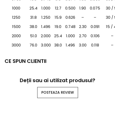
1000
25.4
1.000
12.7
0.500
1.90
0.075
30 / 
1250
31.8
1.250
15.9
0.626
–
–
30 / 
1500
38.0
1.496
19.0
0.748
2.30
0.091
15 / 
2000
51.0
2.000
25.4
1.000
2.70
0.106
–
3000
76.0
3.000
38.0
1.496
3.00
0.118
–
CE SPUN CLIENTII
Deții sau ai utilizat produsul?
POSTEAZA REVIEW