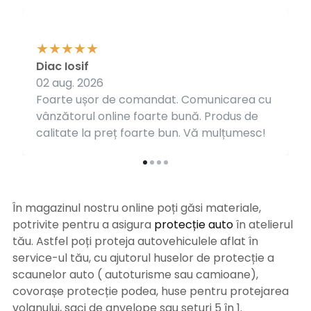
Diac Iosif
02 aug. 2026
Foarte ușor de comandat. Comunicarea cu
vânzătorul online foarte bună. Produs de
calitate la preț foarte bun. Vă mulțumesc!
În magazinul nostru online poți găsi materiale,
potrivite pentru a asigura
protecție auto
î
n atelierul
tău. Astfel poți proteja autovehiculele aflat în
service-ul tău, cu ajutorul huselor de protecție a
scaunelor auto ( autoturisme sau camioane),
covorașe protecție podea, huse pentru protejarea
volanului, saci de anvelope sau seturi 5 în 1.