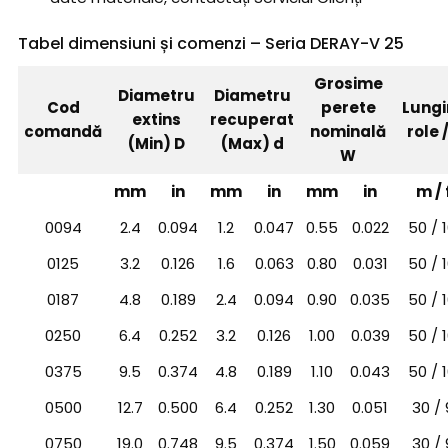
Tabel dimensiuni și comenzi – Seria DERAY-V 25
Grosime
Diametru
Diametru
Cod
perete
Lung
extins
recuperat
comandă
nominală
role 
(Min) D
(Max) d
W
mm
in
mm
in
mm
in
m / 
0094
2.4
0.094
1.2
0.047
0.55
0.022
50 / 
0125
3.2
0.126
1.6
0.063
0.80
0.031
50 / 
0187
4.8
0.189
2.4
0.094
0.90
0.035
50 / 
0250
6.4
0.252
3.2
0.126
1.00
0.039
50 / 
0375
9.5
0.374
4.8
0.189
1.10
0.043
50 / 
0500
12.7
0.500
6.4
0.252
1.30
0.051
30 / 
0750
19.0
0.748
9.5
0.374
1.50
0.059
30 / 