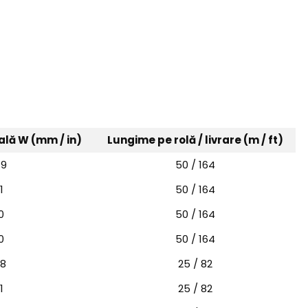
lă W (mm / in)
Lungime pe rolă / livrare (m / ft)
79
50 / 164
1
50 / 164
0
50 / 164
0
50 / 164
38
25 / 82
1
25 / 82