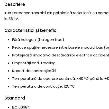
Descriere
Tub termocontractabil din poliolefină reticulată, cu cara
la 36 kV.
Caracteristici și beneficii
Fără halogeni (halogen free)
Reduce spațiile necesare între barele modului bus (b
Protejează împotriva descărcărilor electrice accident
Proprietăți anti-tracking
Raport de contracție: 3:1
Temperatură de operare continuă: -40 °C până la +1
Temperatura de contracție: 125 °C
Standard
IEC 60684