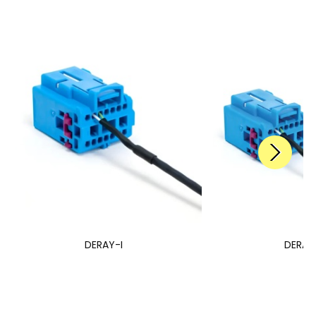
DERAY-I
DERAY