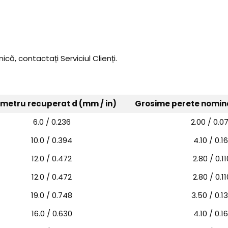
ică, contactați Serviciul Clienți.
metru recuperat d (mm / in)
Grosime perete nomina
6.0 / 0.236
2.00 / 0.0
10.0 / 0.394
4.10 / 0.16
12.0 / 0.472
2.80 / 0.11
12.0 / 0.472
2.80 / 0.11
19.0 / 0.748
3.50 / 0.1
16.0 / 0.630
4.10 / 0.16