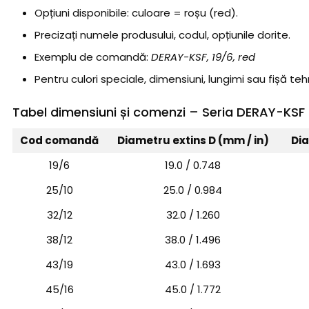
Opțiuni disponibile: culoare = roșu (red).
Precizați numele produsului, codul, opțiunile dorite.
Exemplu de comandă:
DERAY-KSF, 19/6, red
Pentru culori speciale, dimensiuni, lungimi sau fișă tehn
Tabel dimensiuni și comenzi – Seria DERAY-KSF
Cod comandă
Diametru extins D (mm / in)
Dia
19/6
19.0 / 0.748
25/10
25.0 / 0.984
32/12
32.0 / 1.260
38/12
38.0 / 1.496
43/19
43.0 / 1.693
45/16
45.0 / 1.772