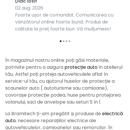
Diac Iosif
02 aug. 2026
Foarte ușor de comandat. Comunicarea cu
vânzătorul online foarte bună. Produs de
calitate la preț foarte bun. Vă mulțumesc!
În magazinul nostru online poți găsi materiale,
potrivite pentru a asigura
protecție auto
î
n atelierul
tău. Astfel poți proteja autovehiculele aflat în
service-ul tău, cu ajutorul huselor de protecție a
scaunelor auto ( autoturisme sau camioane),
covorașe protecție podea, huse pentru protejarea
volanului, saci de anvelope sau seturi 5 în 1.
La Bramitech ți-am pregătit și produse de
electrică
auto
, necesare reparațiilor electrice ale
autovehiculelor, camioanelor sau remorcilor. În