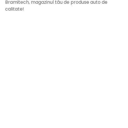
Bramitech, magazinul tău de produse auto de
calitate!
INFORMATII UTILE
Termeni si conditii
Formular retur
Confidentialitate
Politica de Cookies
ANPC
Solutionarea litigiilor
Informatii legale
ASISTENTA