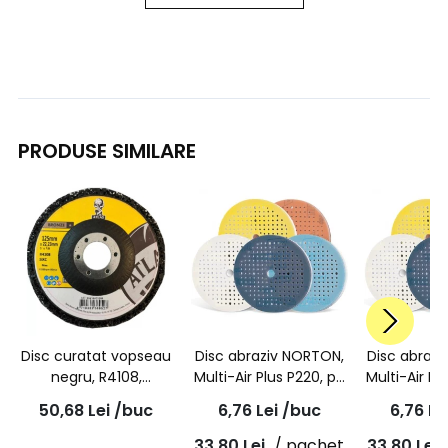
PRODUSE SIMILARE
Disc curatat vopseau
Disc abraziv NORTON,
Disc abraz
negru, R4108,
Multi-Air Plus P220, pe
Multi-Air Pl
125mm*22mm | ATLAS
burete, rosu, A975,
burete, po
50,68
Lei
/buc
6,76
Lei
/buc
6,76
Le
150mm
A975, 
33,80
Lei
/ pachet
33,80
Lei