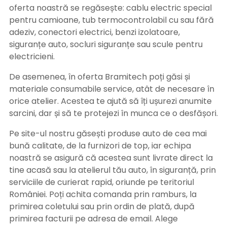
oferta noastră se regăsește: cablu electric special
pentru camioane, tub termocontrolabil cu sau fără
adeziv, conectori electrici, benzi izolatoare,
siguranțe auto, socluri siguranțe sau scule pentru
electricieni.
De asemenea, în oferta Bramitech poți găsi și
materiale consumabile service, atât de necesare în
orice atelier. Acestea te ajută să îți ușurezi anumite
sarcini, dar și să te protejezi în munca ce o desfășori.
Pe site-ul nostru găsești produse auto de cea mai
bună calitate, de la furnizori de top, iar echipa
noastră se asigură că acestea sunt livrate direct la
tine acasă sau la atelierul tău auto, în siguranță, prin
serviciile de curierat rapid, oriunde pe teritoriul
României. Poți achita comanda prin ramburs, la
primirea coletului sau prin ordin de plată, după
primirea facturii pe adresa de email. Alege