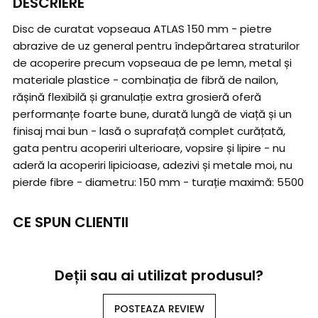
DESCRIERE
Disc de curatat vopseaua ATLAS 150 mm - pietre
abrazive de uz general pentru îndepărtarea straturilor
de acoperire precum vopseaua de pe lemn, metal și
materiale plastice - combinația de fibră de nailon,
rășină flexibilă și granulație extra grosieră oferă
performanțe foarte bune, durată lungă de viață și un
finisaj mai bun - lasă o suprafață complet curățată,
gata pentru acoperiri ulterioare, vopsire și lipire - nu
aderă la acoperiri lipicioase, adezivi și metale moi, nu
pierde fibre - diametru: 150 mm - turație maximă: 5500
CE SPUN CLIENTII
Deții sau ai utilizat produsul?
POSTEAZA REVIEW