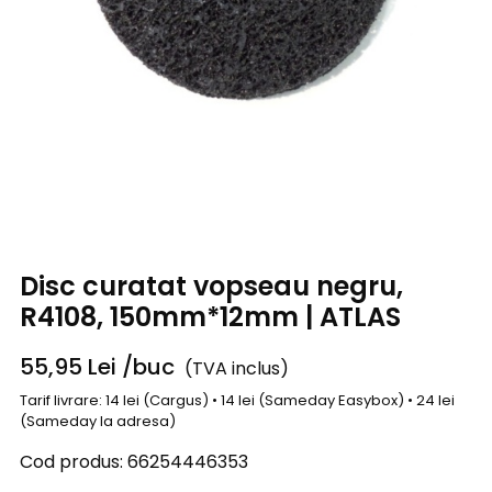
Disc curatat vopseau negru,
R4108, 150mm*12mm | ATLAS
55,95
Lei
/buc
(TVA inclus)
Tarif livrare: 14 lei (Cargus) • 14 lei (Sameday Easybox) • 24 lei
(Sameday la adresa)
Cod produs:
66254446353