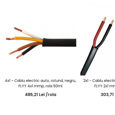
4x1 - Cablu electric auto, rotund, negru,
2x1 - Cablu electr
FLYY 4x1 mmp, rola 50ml
FLYY 2x1 m
485,21
Lei
/rola
303,71