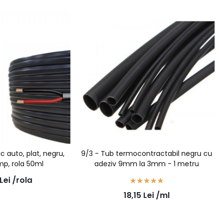
ic auto, plat, negru,
9/3 - Tub termocontractabil negru cu
mp, rola 50ml
adeziv 9mm la 3mm - 1 metru
Lei
/rola
18,15
Lei
/ml