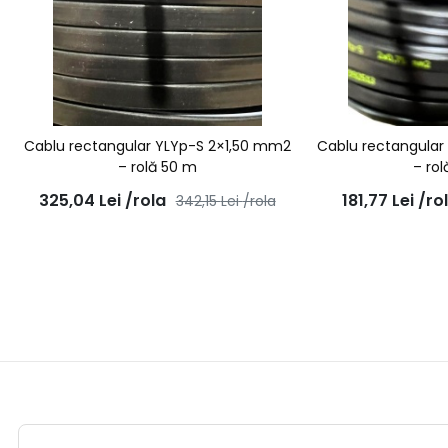
Cablu rectangular YLYp-S 2×1,50 mm2
Cablu rectangula
– rolă 50 m
– ro
325,04
Lei
/rola
181,77
Lei
/ro
342,15
Lei
/rola