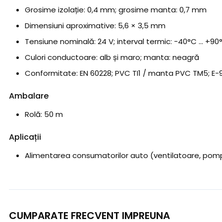
Grosime izolație: 0,4 mm; grosime manta: 0,7 mm
Dimensiuni aproximative: 5,6 × 3,5 mm
Tensiune nominală: 24 V; interval termic: −40°C … +90
Culori conductoare: alb și maro; manta: neagră
Conformitate: EN 60228; PVC TI1 / manta PVC TM5; E-
Ambalare
Rolă: 50 m
Aplicații
Alimentarea consumatorilor auto (ventilatoare, pompe, 
CUMPARATE FRECVENT IMPREUNA