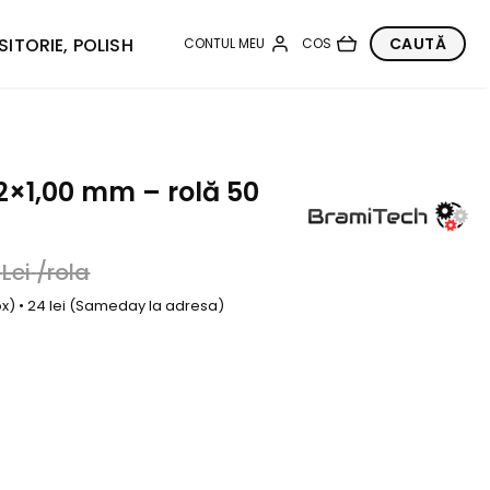
SITORIE, POLISH
2×1,00 mm – rolă 50
9
Lei
/rola
box) • 24 lei (Sameday la adresa)