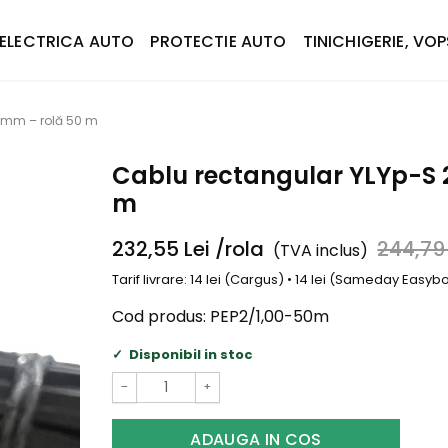
ELECTRICA AUTO
PROTECTIE AUTO
TINICHIGERIE, VOP
0 mm – rolă 50 m
Cablu rectangular YLYp-S 
m
232,55
Lei
/rola
244,7
(TVA inclus)
Tarif livrare: 14 lei (Cargus) • 14 lei (Sameday Easy
Cod produs:
PEP2/1,00-50m
Disponibil in stoc
−
+
ADAUGA IN COS