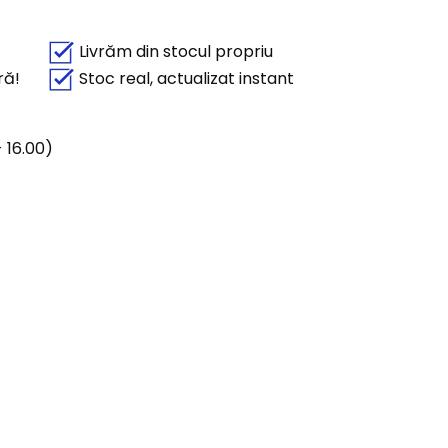
Livrăm din stocul propriu
ră!
Stoc real, actualizat instant
 16.00)