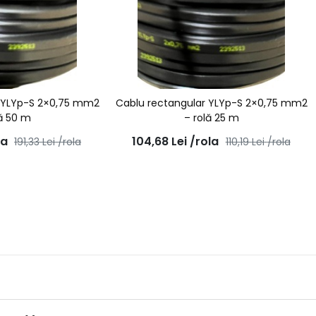
r YLYp-S 2×0,75 mm2
Cablu rectangular YLYp-S 2×0,75 mm2
lă 50 m
– rolă 25 m
la
104,68
Lei
/rola
191,33
Lei
/rola
110,19
Lei
/rola