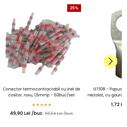
25%
Conector termocontractabil cu inel de
GT108 - Papuc cu
cositor, rosu, 1,5mmp - 50buc/set
neizolat, cu gaura s
de 1
1,72
Le
49,90
Lei
/buc
66,54
Lei
/buc