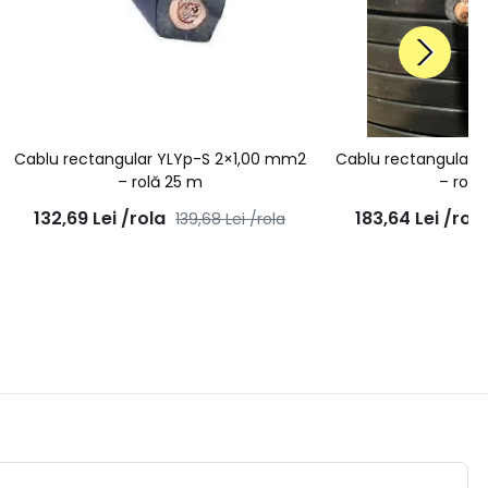
Cablu rectangular YLYp-S 2×1,00 mm2
Cablu rectangular 
– rolă 25 m
– rolă
132,69
Lei
/rola
183,64
Lei
/rol
139,68
Lei
/rola