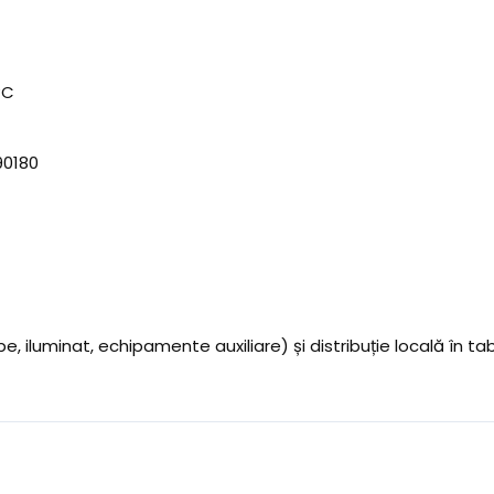
°C
90180
iluminat, echipamente auxiliare) și distribuție locală în tabl