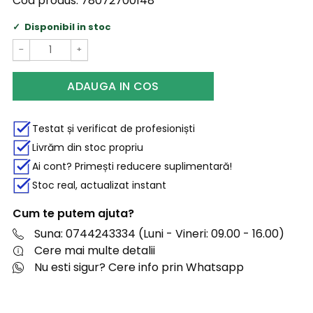
Cod produs:
78072700148
Disponibil in stoc
−
+
ADAUGA IN COS
Testat și verificat de profesioniști
Livrăm din stoc propriu
Ai cont? Primești reducere suplimentară!
Stoc real, actualizat instant
Cum te putem ajuta?
Suna: 0744243334 (Luni - Vineri: 09.00 - 16.00)
Cere mai multe detalii
Nu esti sigur? Cere info prin Whatsapp