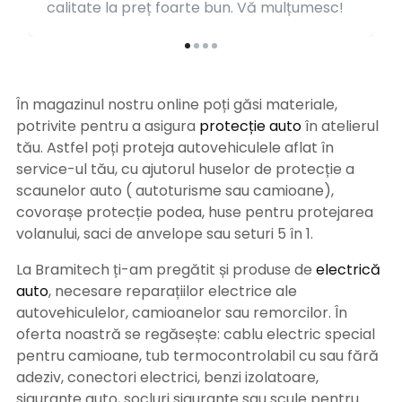
calitate la preț foarte bun. Vă mulțumesc!
În magazinul nostru online poți găsi materiale,
potrivite pentru a asigura
protecție auto
î
n atelierul
tău. Astfel poți proteja autovehiculele aflat în
service-ul tău, cu ajutorul huselor de protecție a
scaunelor auto ( autoturisme sau camioane),
covorașe protecție podea, huse pentru protejarea
volanului, saci de anvelope sau seturi 5 în 1.
La Bramitech ți-am pregătit și produse de
electrică
auto
, necesare reparațiilor electrice ale
autovehiculelor, camioanelor sau remorcilor. În
oferta noastră se regăsește: cablu electric special
pentru camioane, tub termocontrolabil cu sau fără
adeziv, conectori electrici, benzi izolatoare,
siguranțe auto, socluri siguranțe sau scule pentru