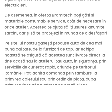
electricieni.
De asemenea, în oferta Bramitech poți găsi și
materiale consumabile service, atât de necesare în
orice atelier. Acestea te ajută să îți ușurezi anumite
sarcini, dar și să te protejezi în munca ce o desfășori.
Pe site-ul nostru găsești produse auto de cea mai
bună calitate, de la furnizori de top, iar echipa
noastră se asigură că acestea sunt livrate direct la
tine acasă sau la atelierul tău auto, în siguranță, prin
serviciile de curierat rapid, oriunde pe teritoriul
României. Poți achita comanda prin ramburs, la
primirea coletului sau prin ordin de plată, după
primirea facturii pe adresa de email. Alege
Bramitech, magazinul tău de produse auto de
calitate!