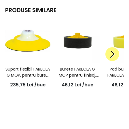
PRODUSE SIMILARE
Suport flexibil FARECLA
Burete FARECLA G
Pad buret
G MOP, pentru bureti
MOP pentru finisaj,
FARECLA G
polisat, prindere M14,
negru, 150mm, cu
galben 1
235,75
Lei
/buc
46,12
Lei
/buc
46,12
Le
200mm GMB814
prindere M14, GMH618
prinder
GMH