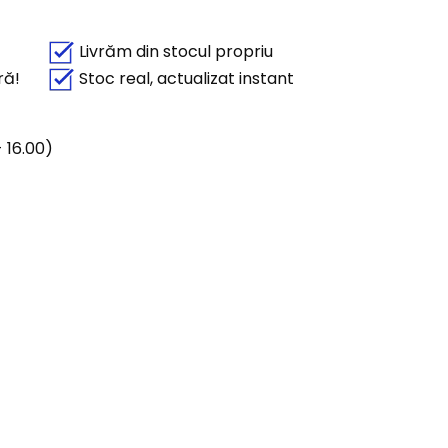
Livrăm din stocul propriu
ră!
Stoc real, actualizat instant
 16.00)