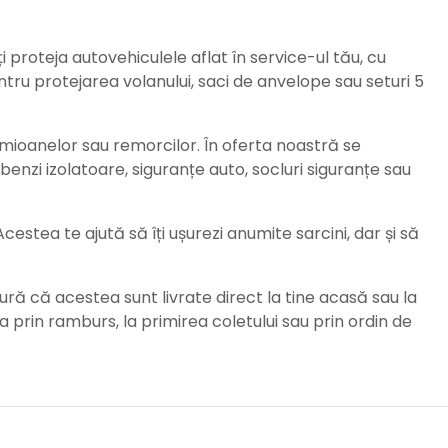
ți proteja autovehiculele aflat în service-ul tău, cu
ru protejarea volanului, saci de anvelope sau seturi 5
amioanelor sau remorcilor. În oferta noastră se
enzi izolatoare, siguranțe auto, socluri siguranțe sau
stea te ajută să îți ușurezi anumite sarcini, dar și să
ură că acestea sunt livrate direct la tine acasă sau la
da prin ramburs, la primirea coletului sau prin ordin de