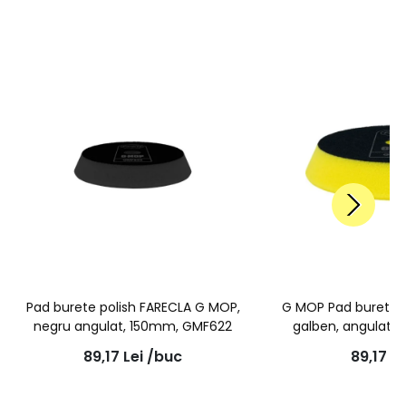
Pad burete polish FARECLA G MOP,
G MOP Pad burete po
negru angulat, 150mm, GMF622
galben, angulat 
FARE
89,17
Lei
/buc
89,17
Le