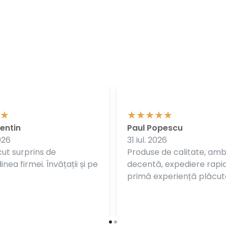
entin
Paul Popescu
026
31 iul. 2026
ut surprins de
Produse de calitate, am
nea firmei. Învățații și pe
decentă, expediere rapi
primă experiență plăcut