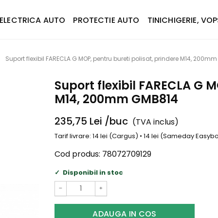
ELECTRICA AUTO
PROTECTIE AUTO
TINICHIGERIE, VOP
Suport flexibil FARECLA G MOP, pentru bureti polisat, prindere M14, 200
Suport flexibil FARECLA G M
M14, 200mm GMB814
235,75
Lei
/buc
(TVA inclus)
Tarif livrare: 14 lei (Cargus) • 14 lei (Sameday Easy
Cod produs:
78072709129
Disponibil in stoc
−
+
ADAUGA IN COS