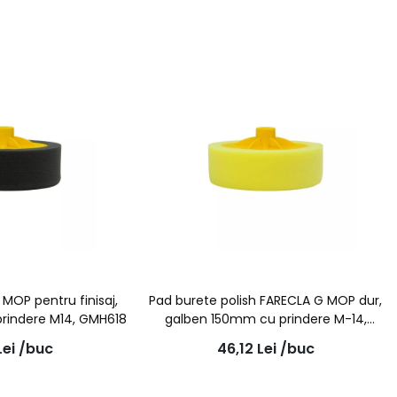
MOP pentru finisaj,
Pad burete polish FARECLA G MOP dur,
prindere M14, GMH618
galben 150mm cu prindere M-14,
GMH601
Lei
/buc
46,12
Lei
/buc