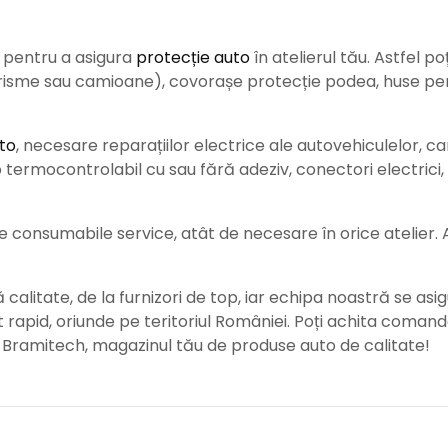
e pentru a asigura
protecție auto
î
n atelierul tău. Astfel po
urisme sau camioane), covorașe protecție podea, huse pent
to
, necesare reparațiilor electrice ale autovehiculelor, c
ermocontrolabil cu sau fără adeziv, conectori electrici, b
consumabile service, atât de necesare în orice atelier. Ace
alitate, de la furnizori de top, iar echipa noastră se asig
rat rapid, oriunde pe teritoriul României. Poți achita coman
e Bramitech, magazinul tău de produse auto de calitate!