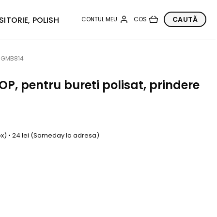
SITORIE, POLISH
mm GMB814
OP, pentru bureti polisat, prindere
box) • 24 lei (Sameday la adresa)