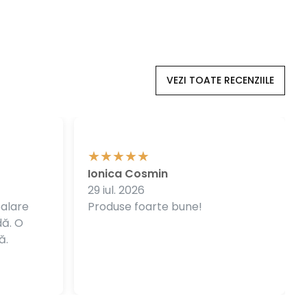
VEZI TOATE RECENZIILE
Ionica Cosmin
29 iul. 2026
balare
Produse foarte bune!
dă. O
ă.