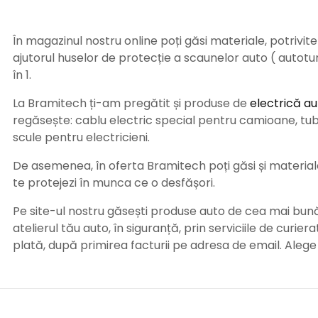
În magazinul nostru online poți găsi materiale, potrivit
ajutorul huselor de protecție a scaunelor auto ( autot
în 1.
La Bramitech ți-am pregătit și produse de
electrică au
regăsește: cablu electric special pentru camioane, tub t
scule pentru electricieni.
De asemenea, în oferta Bramitech poți găsi și materiale 
te protejezi în munca ce o desfășori.
Pe site-ul nostru găsești produse auto de cea mai bună c
atelierul tău auto, în siguranță, prin serviciile de curie
plată, după primirea facturii pe adresa de email. Aleg