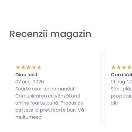
Recenzii magazin
Diac Iosif
Cora Val
02 aug. 2026
01 aug. 2
Foarte ușor de comandat.
Sânt plăc
Comunicarea cu vânzătorul
proptitudi
online foarte bună. Produs de
alții.
calitate la preț foarte bun. Vă
mulțumesc!