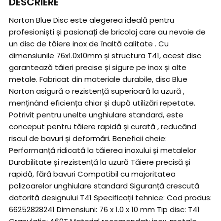
DESCRIERE
Norton Blue Disc este alegerea ideală pentru
profesioniști și pasionați de bricolaj care au nevoie de
un disc de tăiere inox de înaltă calitate . Cu
dimensiunile 76x1.0x10mm și structura T41, acest disc
garantează tăieri precise și sigure pe inox și alte
metale. Fabricat din materiale durabile, disc Blue
Norton asigură o rezistență superioară la uzură ,
menținând eficiența chiar și după utilizări repetate.
Potrivit pentru unelte unghiulare standard, este
conceput pentru tăiere rapidă și curată , reducând
riscul de bavuri și deformări. Beneficii cheie:
Performanță ridicată la tăierea inoxului și metalelor
Durabilitate și rezistență la uzură Tăiere precisă și
rapidă, fără bavuri Compatibil cu majoritatea
polizoarelor unghiulare standard Siguranță crescută
datorită designului T41 Specificații tehnice: Cod produs:
66252828241 Dimensiuni: 76 x 1.0 x 10 mm Tip disc: T41