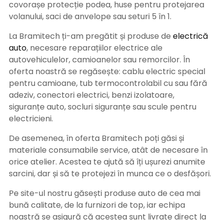
covorașe protecție podea, huse pentru protejarea
volanului, saci de anvelope sau seturi 5 în 1.
La Bramitech ți-am pregătit și produse de
electrică
auto
, necesare reparațiilor electrice ale
autovehiculelor, camioanelor sau remorcilor. În
oferta noastră se regăsește: cablu electric special
pentru camioane, tub termocontrolabil cu sau fără
adeziv, conectori electrici, benzi izolatoare,
siguranțe auto, socluri siguranțe sau scule pentru
electricieni.
De asemenea, în oferta Bramitech poți găsi și
materiale consumabile service, atât de necesare în
orice atelier. Acestea te ajută să îți ușurezi anumite
sarcini, dar și să te protejezi în munca ce o desfășori.
Pe site-ul nostru găsești produse auto de cea mai
bună calitate, de la furnizori de top, iar echipa
noastră se asigură că acestea sunt livrate direct la