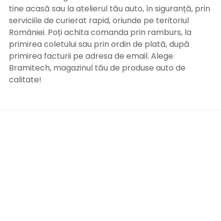
tine acasă sau la atelierul tău auto, în siguranță, prin
serviciile de curierat rapid, oriunde pe teritoriul
României. Poți achita comanda prin ramburs, la
primirea coletului sau prin ordin de plată, după
primirea facturii pe adresa de email. Alege
Bramitech, magazinul tău de produse auto de
calitate!
INFORMATII UTILE
Termeni si conditii
Formular retur
Confidentialitate
Politica de Cookies
ANPC