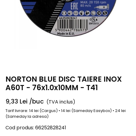
NORTON BLUE DISC TAIERE INOX
A60T - 76x1.0x10MM - T41
9,33
Lei
/buc
(TVA inclus)
Tarif livrare: 14 lei (Cargus) • 14 lei (Sameday Easybox) • 24 lei
(Sameday la adresa)
Cod produs:
66252828241