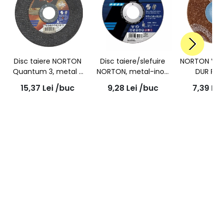
Disc taiere NORTON
Disc taiere/slefuire
NORTON VO
Quantum 3, metal /
NORTON, metal-inox,
DUR PR
inox , 125x1.0x22.23mm
Vulcan, 115x3.0x22.23-
SPEEDlO
15,37
Lei
/buc
9,28
Lei
/buc
7,39
Le
- T41
T41 A30S
GRANULAT
(COA