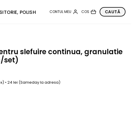
SITORIE, POLISH
tru slefuire continua, granulatie
/set)
box) • 24 lei (Sameday la adresa)