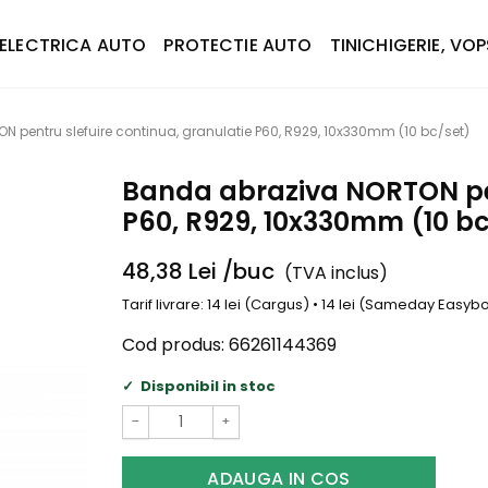
ELECTRICA AUTO
PROTECTIE AUTO
TINICHIGERIE, VOP
 pentru slefuire continua, granulatie P60, R929, 10x330mm (10 bc/set)
Banda abraziva NORTON pen
P60, R929, 10x330mm (10 bc
48,38
Lei
/buc
(TVA inclus)
Tarif livrare: 14 lei (Cargus) • 14 lei (Sameday Easy
Cod produs:
66261144369
Disponibil in stoc
−
+
ADAUGA IN COS