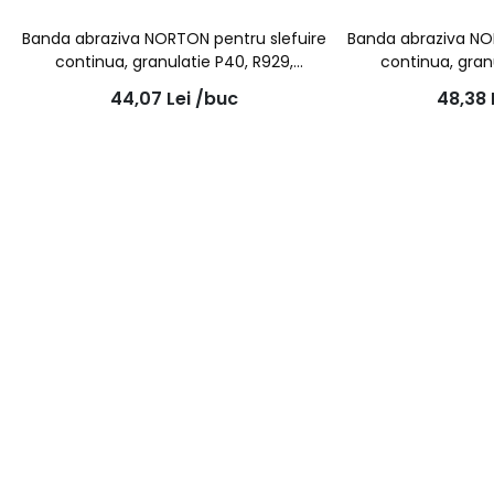
Banda abraziva NORTON pentru slefuire
Banda abraziva NO
continua, granulatie P40, R929,
continua, gran
10x330mm (10 bc/set)
10x330mm 
44,07
Lei
/buc
48,38