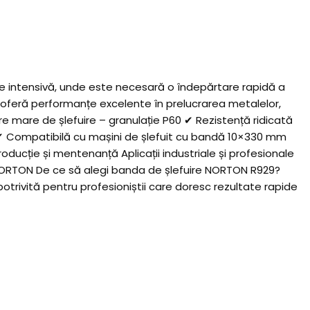
e intensivă, unde este necesară o îndepărtare rapidă a
29 oferă performanțe excelente în prelucrarea metalelor,
utere mare de șlefuire – granulație P60 ✔ Rezistență ridicată
re ✔ Compatibilă cu mașini de șlefuit cu bandă 10×330 mm
oducție și mentenanță Aplicații industriale și profesionale
: NORTON De ce să alegi banda de șlefuire NORTON R929?
potrivită pentru profesioniștii care doresc rezultate rapide