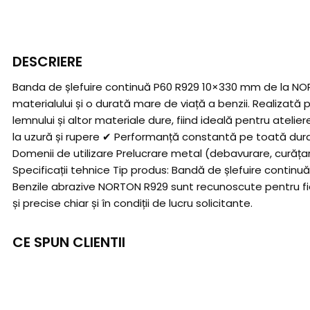
DESCRIERE
Banda de șlefuire continuă P60 R929 10×330 mm de la NORT
materialului și o durată mare de viață a benzii. Realizată
lemnului și altor materiale dure, fiind ideală pentru atelier
la uzură și rupere ✔ Performanță constantă pe toată durat
Domenii de utilizare Prelucrare metal (debavurare, curățar
Specificații tehnice Tip produs: Bandă de șlefuire contin
Benzile abrazive NORTON R929 sunt recunoscute pentru fiabil
și precise chiar și în condiții de lucru solicitante.
CE SPUN CLIENTII