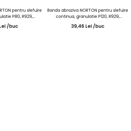
RTON pentru slefuire
Banda abraziva NORTON pentru slefuire
ulatie P80, R929,
continua, granulatie P120, R929,
(10 bc/set)
10x330mm, (10 bc/set)
Lei
/buc
39,46
Lei
/buc