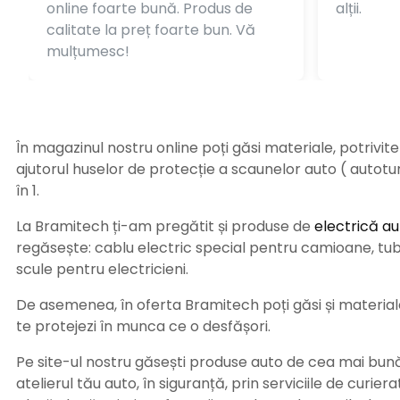
online foarte bună. Produs de
alții.
calitate la preț foarte bun. Vă
mulțumesc!
În magazinul nostru online poți găsi materiale, potrivit
ajutorul huselor de protecție a scaunelor auto ( autot
în 1.
La Bramitech ți-am pregătit și produse de
electrică au
regăsește: cablu electric special pentru camioane, tub t
scule pentru electricieni.
De asemenea, în oferta Bramitech poți găsi și materiale 
te protejezi în munca ce o desfășori.
Pe site-ul nostru găsești produse auto de cea mai bună c
atelierul tău auto, în siguranță, prin serviciile de curie