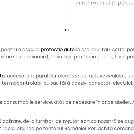
primă experiență plăcut
e pentru a asigura
protecție auto
î
n atelierul tău. Astfel po
urisme sau camioane), covorașe protecție podea, huse pent
to
, necesare reparațiilor electrice ale autovehiculelor, c
ermocontrolabil cu sau fără adeziv, conectori electrici, b
consumabile service, atât de necesare în orice atelier. Ace
alitate, de la furnizori de top, iar echipa noastră se asig
rat rapid, oriunde pe teritoriul României. Poți achita coman