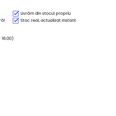
Livrăm din stocul propriu
ră!
Stoc real, actualizat instant
 16.00)