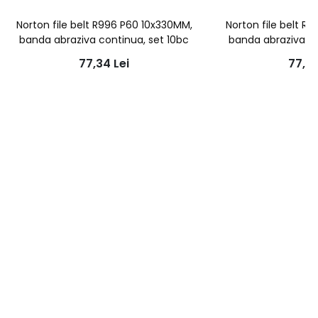
Norton file belt R996 P60 10x330MM,
Norton file belt R
banda abraziva continua, set 10bc
banda abraziva co
77,34
Lei
77,3