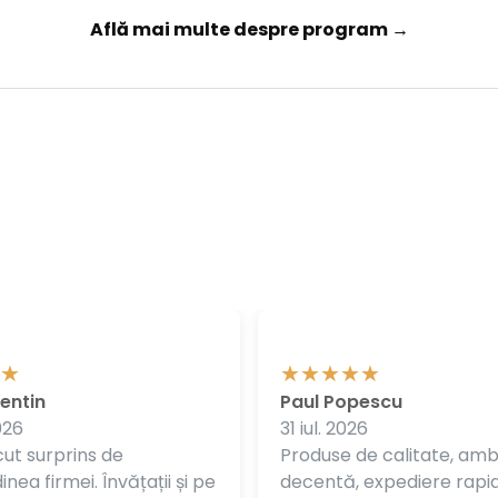
Află mai multe despre program →
entin
Paul Popescu
026
31 iul. 2026
ut surprins de
Produse de calitate, am
nea firmei. Învățații și pe
decentă, expediere rapi