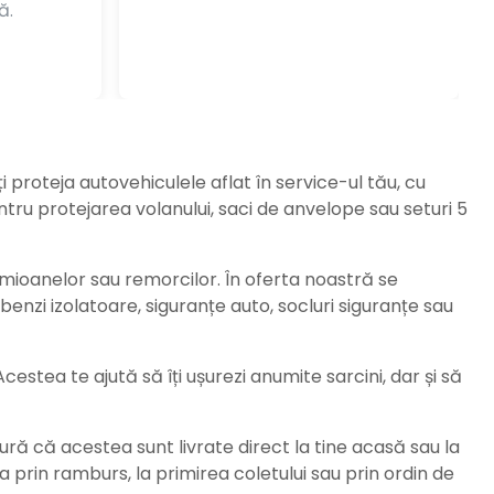
ă.
ți proteja autovehiculele aflat în service-ul tău, cu
ru protejarea volanului, saci de anvelope sau seturi 5
amioanelor sau remorcilor. În oferta noastră se
enzi izolatoare, siguranțe auto, socluri siguranțe sau
stea te ajută să îți ușurezi anumite sarcini, dar și să
ură că acestea sunt livrate direct la tine acasă sau la
da prin ramburs, la primirea coletului sau prin ordin de