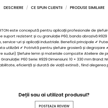
DESCRIERE
CE SPUN CLIENTII
PRODUSE SIMILARE
ON este concepută pentru aplicații profesionale de șlefuir
 pe suport rezistent și cu granulație P60, banda abrazivă R9
e, service-uri și aplicații industriale. Beneficii principale ✔ P
a utilizării ✔ Potrivită pentru șlefuire grosieră și degroșa
e suduri) Șlefuire lemn și materiale compozite Ateliere de pr
uă Granulație: P60 Serie: R929 Dimensiuni: 10 × 330 mm Brand
itate, eficiență și durată de viață extinsă , fiind alegerea 
Deții sau ai utilizat produsul?
POSTEAZA REVIEW