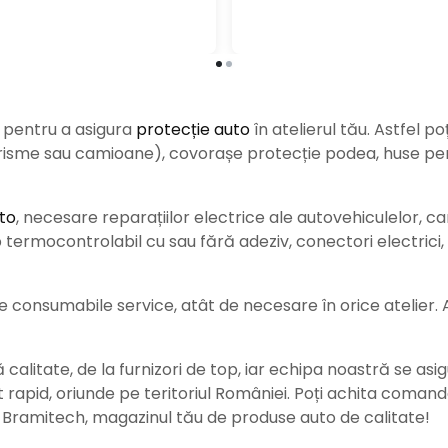
e pentru a asigura
protecție auto
î
n atelierul tău. Astfel po
urisme sau camioane), covorașe protecție podea, huse pent
to
, necesare reparațiilor electrice ale autovehiculelor, c
ermocontrolabil cu sau fără adeziv, conectori electrici, b
consumabile service, atât de necesare în orice atelier. Ace
alitate, de la furnizori de top, iar echipa noastră se asig
rat rapid, oriunde pe teritoriul României. Poți achita coman
e Bramitech, magazinul tău de produse auto de calitate!