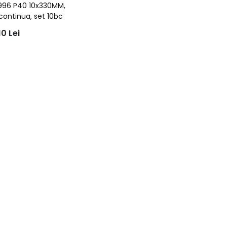
 R996 P40 10x330MM,
continua, set 10bc
10
Lei