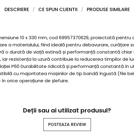
DESCRIERE
CE SPUN CLIENTII
PRODUSE SIMILARE
ensiune 10 x 330 mm, cod 69957370629, proiectată pentru aplica
re a materialului, fiind ideală pentru debavurare, curățare su
 durată de viață extinsă și performanță constantă chiar și în
 rezistența la uzură contribuie la reducerea timpilor de lucru
ei P60 Durabilitate ridicată și performanță constantă în utili
tibilă cu majoritatea mașinilor de tip bandă îngustă (file b
în orice operațiune de șlefuire.
Deții sau ai utilizat produsul?
POSTEAZA REVIEW