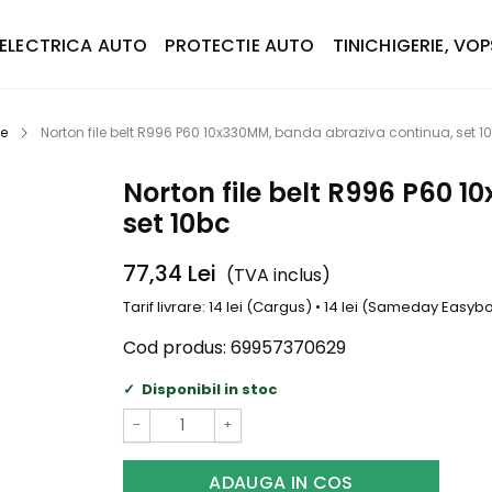
ELECTRICA AUTO
PROTECTIE AUTO
TINICHIGERIE, VOP
ue
Norton file belt R996 P60 10x330MM, banda abraziva continua, set 1
Norton file belt R996 P60 
set 10bc
77,34
Lei
(TVA inclus)
Tarif livrare: 14 lei (Cargus) • 14 lei (Sameday Easy
Cod produs:
69957370629
Disponibil in stoc
−
+
ADAUGA IN COS