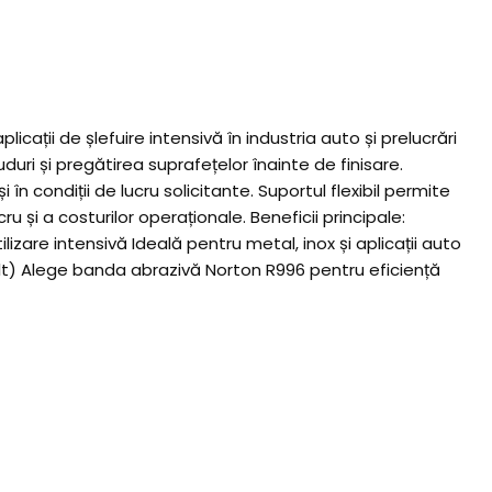
ții de șlefuire intensivă în industria auto și prelucrări
duri și pregătirea suprafețelor înainte de finisare.
 condiții de lucru solicitante. Suportul flexibil permite
 și a costurilor operaționale. Beneficii principale:
zare intensivă Ideală pentru metal, inox și aplicații auto
elt) Alege banda abrazivă Norton R996 pentru eficiență