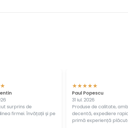
entin
Paul Popescu
026
31 iul. 2026
ut surprins de
Produse de calitate, am
nea firmei. Învățații și pe
decentă, expediere rapi
primă experiență plăcut