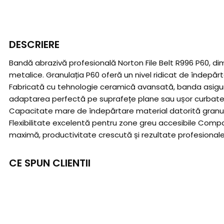
DESCRIERE
Bandă abrazivă profesională Norton File Belt R996 P60, dim
metalice. Granulația P60 oferă un nivel ridicat de îndepărta
Fabricată cu tehnologie ceramică avansată, banda asigură o
adaptarea perfectă pe suprafețe plane sau ușor curbate, iar
Capacitate mare de îndepărtare material datorită granulați
Flexibilitate excelentă pentru zone greu accesibile Compa
maximă, productivitate crescută și rezultate profesionale 
CE SPUN CLIENTII