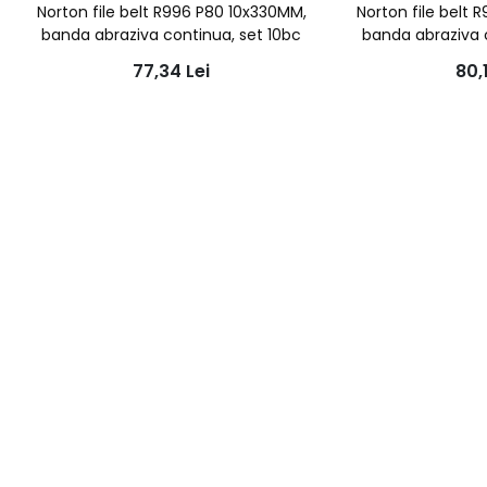
Norton file belt R996 P80 10x330MM,
Norton file belt
banda abraziva continua, set 10bc
banda abraziva 
77,34
Lei
80,