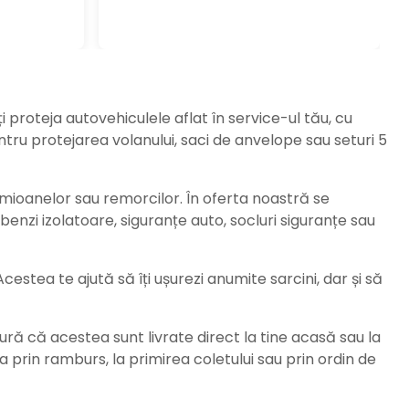
ți proteja autovehiculele aflat în service-ul tău, cu
ru protejarea volanului, saci de anvelope sau seturi 5
amioanelor sau remorcilor. În oferta noastră se
enzi izolatoare, siguranțe auto, socluri siguranțe sau
stea te ajută să îți ușurezi anumite sarcini, dar și să
ură că acestea sunt livrate direct la tine acasă sau la
da prin ramburs, la primirea coletului sau prin ordin de