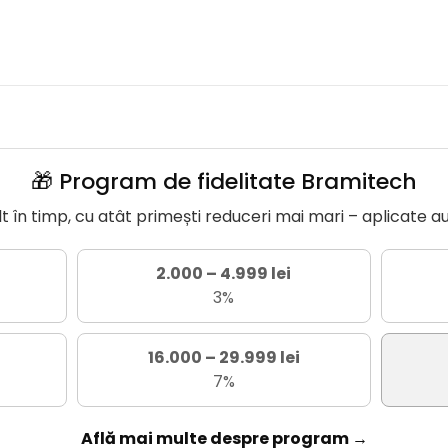
🎁 Program de fidelitate Bramitech
în timp, cu atât primești reduceri mai mari – aplicate a
2.000 – 4.999 lei
3%
16.000 – 29.999 lei
7%
Află mai multe despre program →