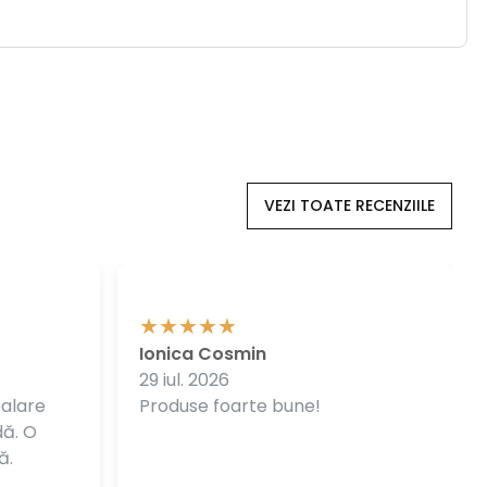
VEZI TOATE RECENZIILE
Ionica Cosmin
29 iul. 2026
balare
Produse foarte bune!
dă. O
ă.