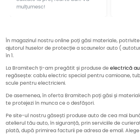
mulțumesc!
În magazinul nostru online poți găsi materiale, potrivit
ajutorul huselor de protecție a scaunelor auto ( autot
în 1.
La Bramitech ți-am pregătit și produse de
electrică au
regăsește: cablu electric special pentru camioane, tub t
scule pentru electricieni.
De asemenea, în oferta Bramitech poți găsi și materiale 
te protejezi în munca ce o desfășori.
Pe site-ul nostru găsești produse auto de cea mai bună c
atelierul tău auto, în siguranță, prin serviciile de curie
plată, după primirea facturii pe adresa de email. Aleg