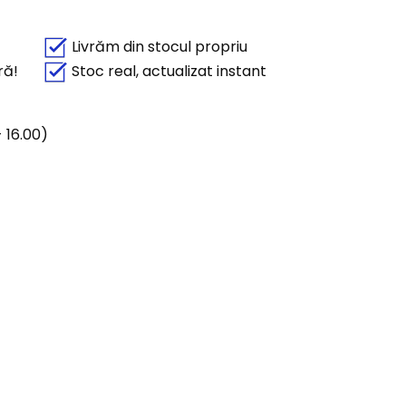
Livrăm din stocul propriu
ră!
Stoc real, actualizat instant
 16.00)