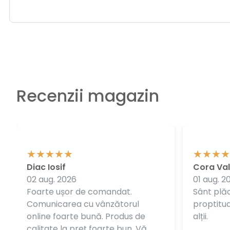
Recenzii magazin
Diac Iosif
Cora Val
02 aug. 2026
01 aug. 2
Foarte ușor de comandat.
Sânt plăc
Comunicarea cu vânzătorul
proptitudi
online foarte bună. Produs de
alții.
calitate la preț foarte bun. Vă