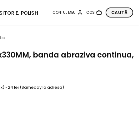
SITORIE, POLISH
0bc
10x330MM, banda abraziva continua,
box) • 24 lei (Sameday la adresa)