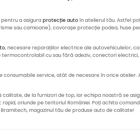
e pentru a asigura
protecție auto
î
n atelierul tău. Astfel po
urisme sau camioane), covorașe protecție podea, huse pent
to
, necesare reparațiilor electrice ale autovehiculelor, c
ermocontrolabil cu sau fără adeziv, conectori electrici, b
consumabile service, atât de necesare în orice atelier. Ace
alitate, de la furnizori de top, iar echipa noastră se asig
rat rapid, oriunde pe teritoriul României. Poți achita coman
e Bramitech, magazinul tău de produse auto de calitate!