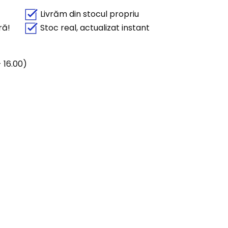
Livrăm din stocul propriu
ră!
Stoc real, actualizat instant
 16.00)