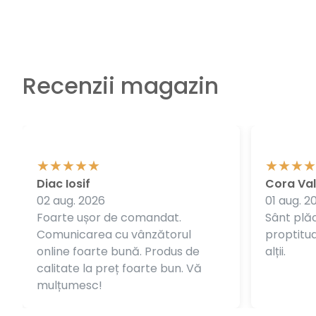
Recenzii magazin
Diac Iosif
Cora Val
02 aug. 2026
01 aug. 2
Foarte ușor de comandat.
Sânt plăc
Comunicarea cu vânzătorul
proptitudi
online foarte bună. Produs de
alții.
calitate la preț foarte bun. Vă
mulțumesc!