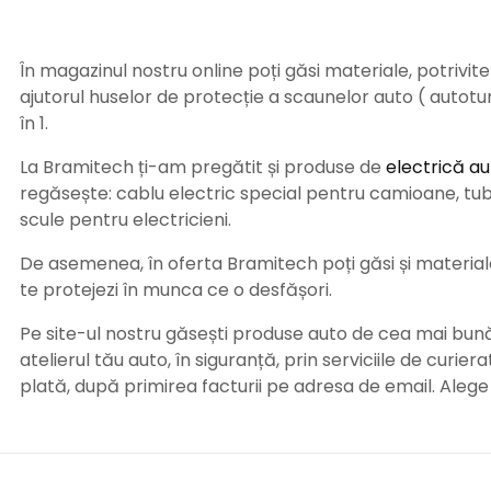
În magazinul nostru online poți găsi materiale, potrivit
ajutorul huselor de protecție a scaunelor auto ( autot
în 1.
La Bramitech ți-am pregătit și produse de
electrică au
regăsește: cablu electric special pentru camioane, tub t
scule pentru electricieni.
De asemenea, în oferta Bramitech poți găsi și materiale 
te protejezi în munca ce o desfășori.
Pe site-ul nostru găsești produse auto de cea mai bună c
atelierul tău auto, în siguranță, prin serviciile de curie
plată, după primirea facturii pe adresa de email. Aleg