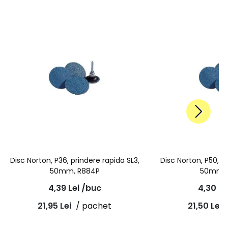
Disc Norton, P36, prindere rapida SL3,
Disc Norton, P50, p
50mm, R884P
50mm, 
4,39
Lei
/buc
4,30
Le
21,95
Lei
/ pachet
21,50
Lei