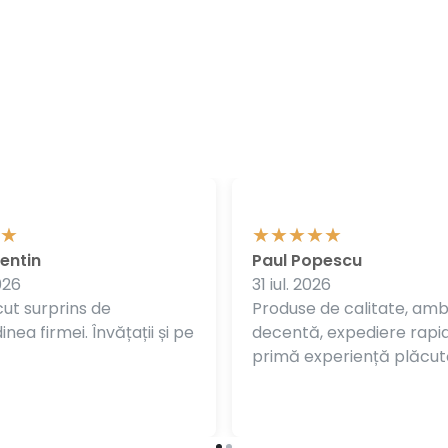
entin
Paul Popescu
026
31 iul. 2026
ut surprins de
Produse de calitate, am
nea firmei. Învățații și pe
decentă, expediere rapi
primă experiență plăcut