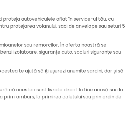
ți proteja autovehiculele aflat în service-ul tău, cu
ru protejarea volanului, saci de anvelope sau seturi 5
amioanelor sau remorcilor. În oferta noastră se
enzi izolatoare, siguranțe auto, socluri siguranțe sau
stea te ajută să îți ușurezi anumite sarcini, dar și să
ură că acestea sunt livrate direct la tine acasă sau la
da prin ramburs, la primirea coletului sau prin ordin de