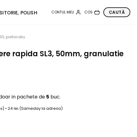
SITORIE, POLISH
60, portocaliu
ere rapida SL3, 50mm, granulatie
 doar in pachete de
5
buc.
box) • 24 lei (Sameday la adresa)