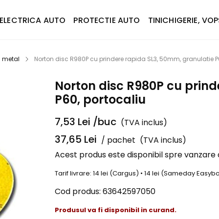
ELECTRICA AUTO
PROTECTIE AUTO
TINICHIGERIE, VOP
u metal
Norton disc R980P cu prindere rapida SL3, 50mm, granulatie P
Norton disc R980P cu prind
P60, portocaliu
7,53
Lei
/buc
(TVA inclus)
37,65
Lei
/ pachet
(TVA inclus)
Acest produs este disponibil spre vanzare
Tarif livrare: 14 lei (Cargus) • 14 lei (Sameday Easy
Cod produs:
63642597050
Produsul va fi disponibil in curand.