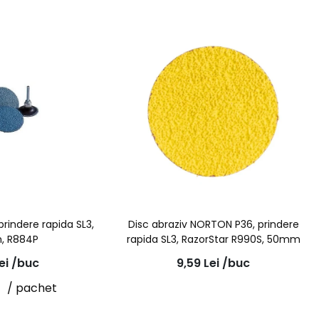
prindere rapida SL3,
Disc abraziv NORTON P36, prindere
, R884P
rapida SL3, RazorStar R990S, 50mm
ei
/buc
9,59
Lei
/buc
i
/ pachet