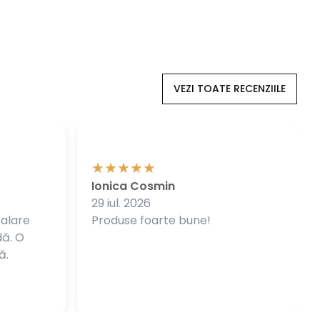
VEZI TOATE RECENZIILE
Ionica Cosmin
29 iul. 2026
balare
Produse foarte bune!
dă. O
ă.