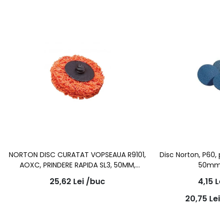
NORTON DISC CURATAT VOPSEAUA R9101,
Disc Norton, P60, 
AOXC, PRINDERE RAPIDA SL3, 50MM,
50mm
PORTOCALIU
25,62
Lei
/buc
4,15
L
20,75
Le