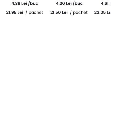
50mm, R884P
50mm, R884P
50mm, 
4,39
Lei
/buc
4,30
Lei
/buc
4,61
Le
21,95
Lei
/ pachet
21,50
Lei
/ pachet
23,05
Lei