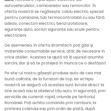
autovehiculelor, camioanelor sau remorcilor. În
oferta noastră se regăsește: cablu electric special
pentru camioane, tub termocontrolabil cu sau fără
adeziv, conectori electrici, benzi izolatoare,
siguranțe auto, socluri siguranțe sau scule pentru
electricieni.
De asemenea, în oferta Bramitech poți găsi și
materiale consumabile service, atât de necesare în
orice atelier. Acestea te ajută să îți ușurezi anumite
sarcini, dar și să te protejezi în munca ce o desfășori.
Pe site-ul nostru găsești produse auto de cea mai
bună calitate, de la furnizori de top, iar echipa
noastră se asigură că acestea sunt livrate direct la
tine acasă sau la atelierul tău auto, în siguranță, prin
serviciile de curierat rapid, oriunde pe teritoriul
României. Poți achita comanda prin ramburs, la
primirea coletului sau prin ordin de plată, după