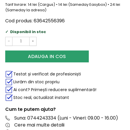
Tarif livrare: 14 lei (Cargus) • 14 lei (Sameday Easybox) • 24 lei
(Sameday la adresa)
Cod produs:
63642556396
Disponibil in stoc
−
+
ADAUGA IN COS
Testat și verificat de profesioniști
Livrăm din stoc propriu
Ai cont? Primești reducere suplimentară!
Stoc real, actualizat instant
Cum te putem ajuta?
Suna: 0744243334 (Luni - Vineri: 09.00 - 16.00)
Cere mai multe detalii