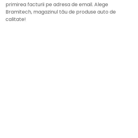
primirea facturii pe adresa de email. Alege
Bramitech, magazinul tău de produse auto de
calitate!
INFORMATII UTILE
Termeni si conditii
Formular retur
Confidentialitate
Politica de Cookies
ANPC
Solutionarea litigiilor
Informatii legale