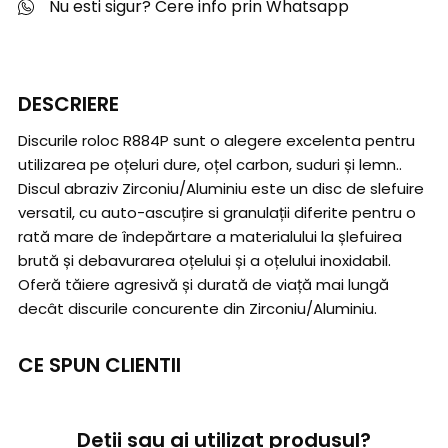
Nu esti sigur? Cere info prin Whatsapp
DESCRIERE
Discurile roloc R884P sunt o alegere excelenta pentru
utilizarea pe oțeluri dure, oțel carbon, suduri și lemn..
Discul abraziv Zirconiu/Aluminiu este un disc de slefuire
versatil, cu auto-ascuțire si granulații diferite pentru o
rată mare de îndepărtare a materialului la șlefuirea
brută și debavurarea oțelului și a oțelului inoxidabil.
Oferă tăiere agresivă și durată de viață mai lungă
decât discurile concurente din Zirconiu/Aluminiu.
CE SPUN CLIENTII
Deții sau ai utilizat produsul?