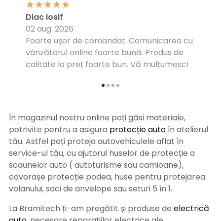
Diac Iosif
02 aug. 2026
Foarte ușor de comandat. Comunicarea cu
vânzătorul online foarte bună. Produs de
calitate la preț foarte bun. Vă mulțumesc!
În magazinul nostru online poți găsi materiale,
potrivite pentru a asigura
protecție auto
î
n atelierul
tău. Astfel poți proteja autovehiculele aflat în
service-ul tău, cu ajutorul huselor de protecție a
scaunelor auto ( autoturisme sau camioane),
covorașe protecție podea, huse pentru protejarea
volanului, saci de anvelope sau seturi 5 în 1.
La Bramitech ți-am pregătit și produse de
electrică
auto
, necesare reparațiilor electrice ale