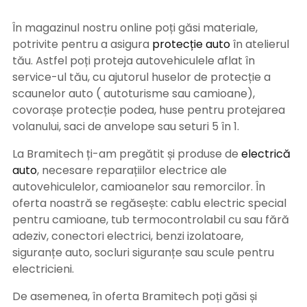
În magazinul nostru online poți găsi materiale,
potrivite pentru a asigura
protecție auto
î
n atelierul
tău. Astfel poți proteja autovehiculele aflat în
service-ul tău, cu ajutorul huselor de protecție a
scaunelor auto ( autoturisme sau camioane),
covorașe protecție podea, huse pentru protejarea
volanului, saci de anvelope sau seturi 5 în 1.
La Bramitech ți-am pregătit și produse de
electrică
auto
, necesare reparațiilor electrice ale
autovehiculelor, camioanelor sau remorcilor. În
oferta noastră se regăsește: cablu electric special
pentru camioane, tub termocontrolabil cu sau fără
adeziv, conectori electrici, benzi izolatoare,
siguranțe auto, socluri siguranțe sau scule pentru
electricieni.
De asemenea, în oferta Bramitech poți găsi și