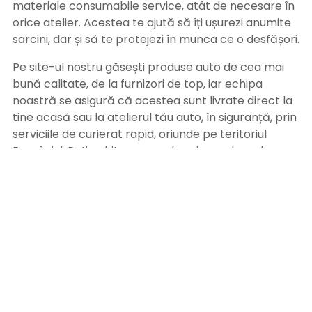
materiale consumabile service, atât de necesare în
orice atelier. Acestea te ajută să îți ușurezi anumite
sarcini, dar și să te protejezi în munca ce o desfășori.
Pe site-ul nostru găsești produse auto de cea mai
bună calitate, de la furnizori de top, iar echipa
noastră se asigură că acestea sunt livrate direct la
tine acasă sau la atelierul tău auto, în siguranță, prin
serviciile de curierat rapid, oriunde pe teritoriul
României. Poți achita comanda prin ramburs, la
primirea coletului sau prin ordin de plată, după
primirea facturii pe adresa de email. Alege
Bramitech, magazinul tău de produse auto de
calitate!
INFORMATII UTILE