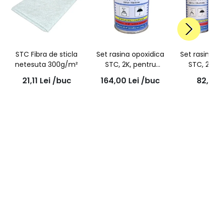
STC Fibra de sticla
Set rasina opoxidica
Set rasina
netesuta 300g/m²
STC, 2K, pentru
STC, 2K,
laminare si turnare,
turnare , A
21,11
Lei
/buc
164,00
Lei
/buc
82,0
A+B 1Kg - 10060
- 10