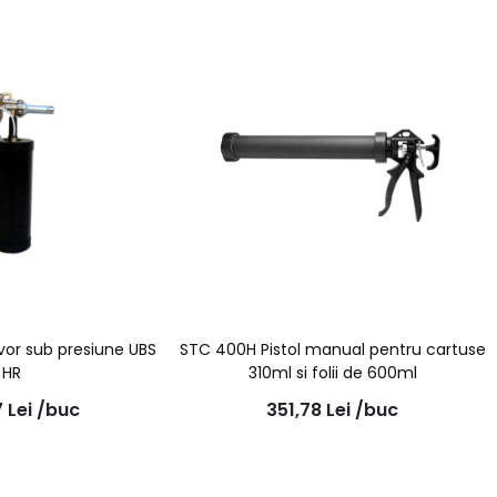
rvor sub presiune UBS
STC 400H Pistol manual pentru cartuse
 HR
310ml si folii de 600ml
7
Lei
/buc
351,78
Lei
/buc