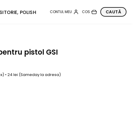
SITORIE, POLISH
pentru pistol GSI
box) • 24 lei (Sameday la adresa)