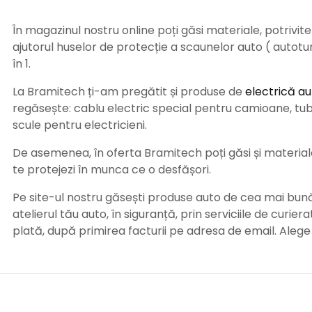
În magazinul nostru online poți găsi materiale, potrivit
ajutorul huselor de protecție a scaunelor auto ( autot
în 1.
La Bramitech ți-am pregătit și produse de
electrică au
regăsește: cablu electric special pentru camioane, tub t
scule pentru electricieni.
De asemenea, în oferta Bramitech poți găsi și materiale 
te protejezi în munca ce o desfășori.
Pe site-ul nostru găsești produse auto de cea mai bună c
atelierul tău auto, în siguranță, prin serviciile de curie
plată, după primirea facturii pe adresa de email. Aleg