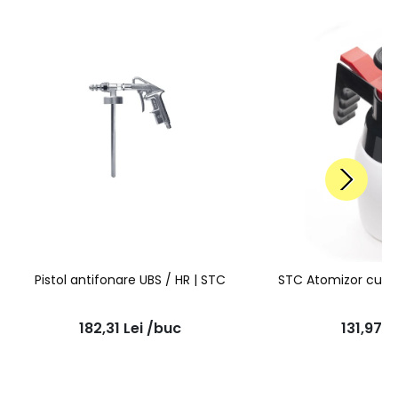
Pistol antifonare UBS / HR | STC
STC Atomizor cu p
182,31
Lei
/buc
131,97
L