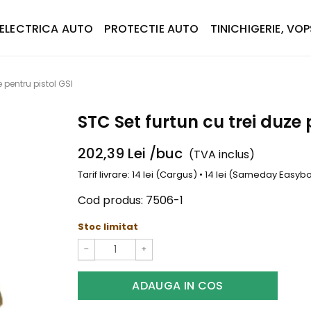
ELECTRICA AUTO
PROTECTIE AUTO
TINICHIGERIE, VOP
e pentru pistol GSI
STC Set furtun cu trei duze 
202,39
Lei
/buc
(TVA inclus)
Tarif livrare: 14 lei (Cargus) • 14 lei (Sameday Easy
Cod produs:
7506-1
Stoc limitat
−
+
ADAUGA IN COS