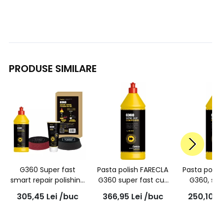
PRODUSE SIMILARE
G360 Super fast
Pasta polish FARECLA
Pasta poli
smart repair polishing
G360 super fast cut
G360, su
kit, KT3024 | FARECLA
1L, SFC101
finish, 1L
305,45
Lei
/buc
366,95
Lei
/buc
250,10
L