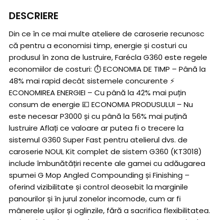
DESCRIERE
Din ce în ce mai multe ateliere de caroserie recunosc
că pentru a economisi timp, energie și costuri cu
produsul în zona de lustruire, Farécla G360 este regele
economiilor de costuri: ⏱️ ECONOMIA DE TIMP – Până la
48% mai rapid decât sistemele concurente ⚡
ECONOMIREA ENERGIEI – Cu până la 42% mai puțin
consum de energie 💷 ECONOMIA PRODUSULUI – Nu
este necesar P3000 și cu până la 56% mai puțină
lustruire Aflați ce valoare ar putea fi o trecere la
sistemul G360 Super Fast pentru atelierul dvs. de
caroserie NOUL Kit complet de sistem G360 (KT3018)
include îmbunătățiri recente ale gamei cu adăugarea
spumei G Mop Angled Compounding și Finishing –
oferind vizibilitate și control deosebit la marginile
panourilor și în jurul zonelor incomode, cum ar fi
mânerele ușilor și oglinzile, fără a sacrifica flexibilitatea.