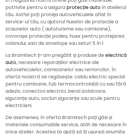
În magazinul nostru online poți găsi materiale,
potrivite pentru a asigura
protecție auto
î
n atelierul
tău. Astfel poți proteja autovehiculele aflat în
service-ul tău, cu ajutorul huselor de protecție a
scaunelor auto ( autoturisme sau camioane),
covorașe protecție podea, huse pentru protejarea
volanului, saci de anvelope sau seturi 5 în 1.
La Bramitech ți-am pregătit și produse de
electrică
auto
, necesare reparațiilor electrice ale
autovehiculelor, camioanelor sau remorcilor. În
oferta noastră se regăsește: cablu electric special
pentru camioane, tub termocontrolabil cu sau fără
adeziv, conectori electrici, benzi izolatoare,
siguranțe auto, socluri siguranțe sau scule pentru
electricieni.
De asemenea, în oferta Bramitech poți găsi și
materiale consumabile service, atât de necesare în
orice atelier. Acestea te ajută să îți ușurezi anumite