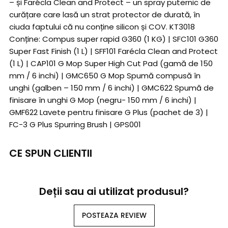
– și Farécla Clean and Protect – un spray puternic de
curățare care lasă un strat protector de durată, în
ciuda faptului că nu conține silicon și COV. KT3018
Conține: Compus super rapid G360 (1 KG) | SFC101 G360
Super Fast Finish (1 L) | SFF101 Farécla Clean and Protect
(1 L) | CAP101 G Mop Super High Cut Pad (gamă de 150
mm / 6 inchi) | GMC650 G Mop Spumă compusă în
unghi (galben – 150 mm / 6 inchi) | GMC622 Spumă de
finisare în unghi G Mop (negru- 150 mm / 6 inchi) |
GMF622 Lavete pentru finisare G Plus (pachet de 3) |
FC-3 G Plus Spurring Brush | GPS001
CE SPUN CLIENTII
Deții sau ai utilizat produsul?
POSTEAZA REVIEW