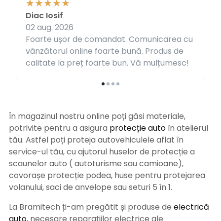
Diac Iosif
02 aug. 2026
Foarte ușor de comandat. Comunicarea cu
vânzătorul online foarte bună. Produs de
calitate la preț foarte bun. Vă mulțumesc!
În magazinul nostru online poți găsi materiale,
potrivite pentru a asigura
protecție auto
î
n atelierul
tău. Astfel poți proteja autovehiculele aflat în
service-ul tău, cu ajutorul huselor de protecție a
scaunelor auto ( autoturisme sau camioane),
covorașe protecție podea, huse pentru protejarea
volanului, saci de anvelope sau seturi 5 în 1.
La Bramitech ți-am pregătit și produse de
electrică
auto
, necesare reparațiilor electrice ale