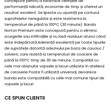
concepute pentru a satisface cerințele de
performanță ridicată, economie de timp și oferind un
rezultat excelent. Se lipeste cu ușurință pe conturul
suprafețelor neregulate și este rezistenta la
temperaturi de până la 100°C (30 minute). Banda
Norton Premium este concepută pentru a elimina
scurgerile sau infiltrațiile și nu lasă reziduuri atunci când
este îndepărtată.Aderență excelentă pe toate tipurile
de suprafețe datorită adezivului pe baza de cauciuc /
solvent, care rezistă la temperaturi de coacere de
până la 100°C timp de 30 de minute. Compatibil cu
cele mai obișnuite vopsele și lacuri utilizate în atelierul
de caroserie Poate fi utilizată universal, deoarece
banda este compatibilă cu cele mai comune tipuri de
vopsele și lacuri
CE SPUN CLIENTII