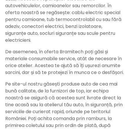
autovehiculelor, camioanelor sau remorcilor. În
oferta noastră se regăsește: cablu electric special
pentru camioane, tub termocontrolabil cu sau fără
adeziv, conectori electrici, benzi izolatoare,
siguranțe auto, socluri siguranțe sau scule pentru
electricieni.
De asemenea, în oferta Bramitech poți găsi și
materiale consumabile service, atât de necesare în
orice atelier. Acestea te ajută să îți ușurezi anumite
sarcini, dar și să te protejezi în munca ce o desfășori.
Pe site-ul nostru găsești produse auto de cea mai
bună calitate, de la furnizori de top, iar echipa
noastră se asigură că acestea sunt livrate direct la
tine acasă sau la atelierul tău auto, în siguranță, prin
serviciile de curierat rapid, oriunde pe teritoriul
României. Poți achita comanda prin ramburs, la
primirea coletului sau prin ordin de plată, după