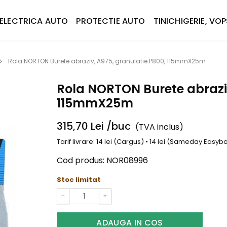
ELECTRICA AUTO
PROTECTIE AUTO
TINICHIGERIE, VOP
Rola NORTON Burete abraziv, A975, granulatie P800, 115mmX25m
Rola NORTON Burete abraziv
115mmX25m
315,70
Lei
/buc
(TVA inclus)
Tarif livrare: 14 lei (Cargus) • 14 lei (Sameday Easy
Cod produs:
NOR08996
Stoc limitat
−
+
ADAUGA IN COS