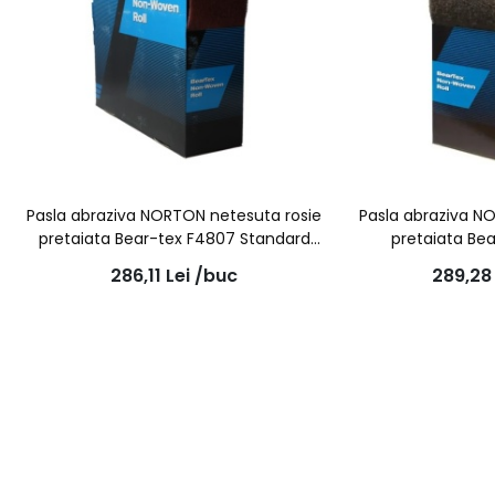
Pasla abraziva NORTON netesuta rosie
Pasla abraziva N
pretaiata Bear-tex F4807 Standard
pretaiata Bea
Very Fine 115mmx10m
115
286,11
Lei
/buc
289,2