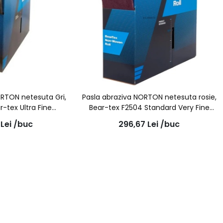
ORTON netesuta Gri,
Pasla abraziva NORTON netesuta rosie,
r-tex Ultra Fine
Bear-tex F2504 Standard Very Fine
mmx10m
115mmx10m
8
Lei
/buc
296,67
Lei
/buc