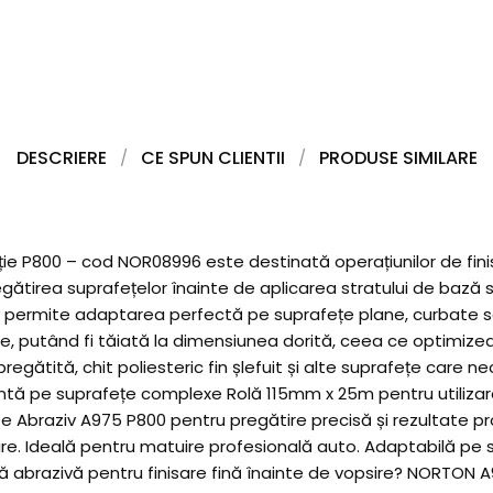
DESCRIERE
CE SPUN CLIENTII
PRODUSE SIMILARE
e P800 – cod NOR08996 este destinată operațiunilor de finisar
regătirea suprafețelor înainte de aplicarea stratului de bază 
aziv permite adaptarea perfectă pe suprafețe plane, curbate sa
re, putând fi tăiată la dimensiunea dorită, ceea ce optimizea
tită, chit poliesteric fin șlefuit și alte suprafețe care nece
entă pe suprafețe complexe Rolă 115mm x 25m pentru utilizar
te Abraziv A975 P800 pentru pregătire precisă și rezultate p
psire. Ideală pentru matuire profesională auto. Adaptabilă 
olă abrazivă pentru finisare fină înainte de vopsire? NORTON