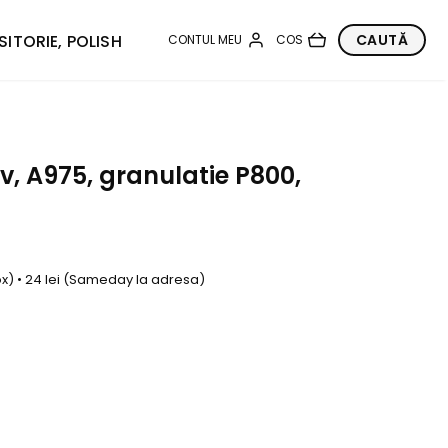
SITORIE, POLISH
, A975, granulatie P800,
box) • 24 lei (Sameday la adresa)