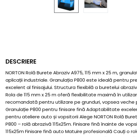
DESCRIERE
NORTON Rolă Burete Abraziv A975, 115 mm x 25 m, granulați
aplicații industriale. Granulația P800 este ideală pentru p
excelent al finisajului. Structura flexibilă a buretelui abr
Rola de 115 mm x 25 m oferă flexibilitate maximă în utiliza
recomandată pentru utilizare pe grunduri, vopsea veche pregă
Granulație P800 pentru finisare fină Adaptabilitate excel
pentru ateliere auto și vopsitorii Alege NORTON Rolă Bure
P800 – rolă abrazivă 115x25m. Finisare fină înainte de vo
115x25m Finisare fină auto Matuire profesională Cauți o r