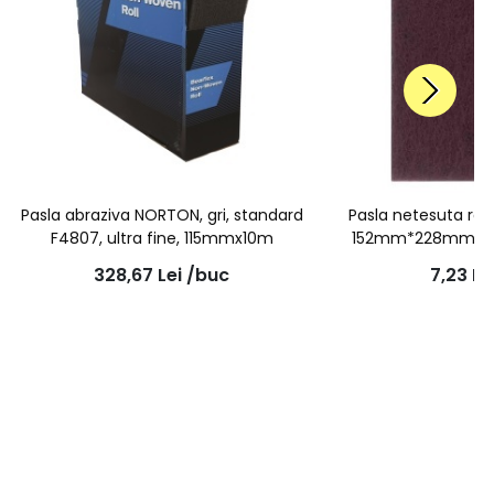
Pasla abraziva NORTON, gri, standard
Pasla netesuta ros
F4807, ultra fine, 115mmx10m
152mm*228mm Ver
328,67
Lei
/buc
7,23
Le