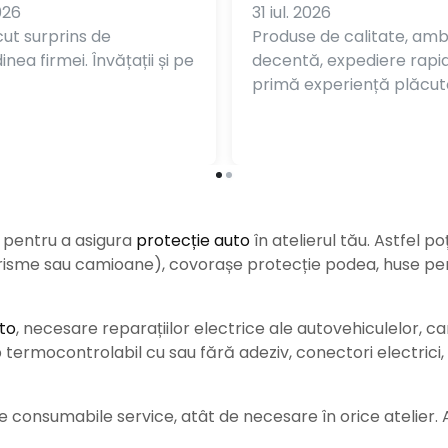
026
31 iul. 2026
ut surprins de
Produse de calitate, am
nea firmei. Învățații și pe
decentă, expediere rapi
primă experiență plăcut
e pentru a asigura
protecție auto
î
n atelierul tău. Astfel po
urisme sau camioane), covorașe protecție podea, huse pent
to
, necesare reparațiilor electrice ale autovehiculelor, c
ermocontrolabil cu sau fără adeziv, conectori electrici, b
consumabile service, atât de necesare în orice atelier. Ace