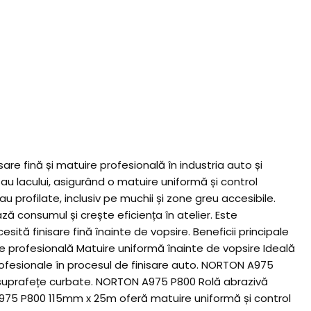
e fină și matuire profesională în industria auto și
sau lacului, asigurând o matuire uniformă și control
u profilate, inclusiv pe muchii și zone greu accesibile.
ză consumul și crește eficiența în atelier. Este
sită finisare fină înainte de vopsire. Beneficii principale
e profesională Matuire uniformă înainte de vopsire Ideală
rofesionale în procesul de finisare auto. NORTON A975
pe suprafețe curbate. NORTON A975 P800 Rolă abrazivă
 A975 P800 115mm x 25m oferă matuire uniformă și control