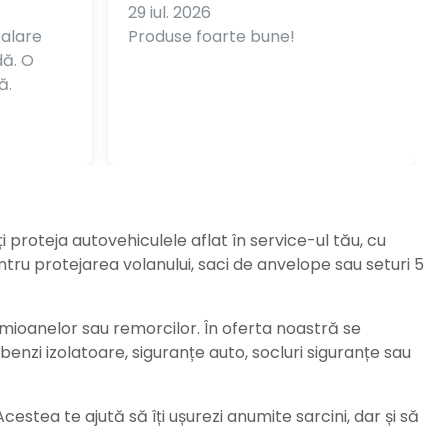
29 iul. 2026
balare
Produse foarte bune!
dă. O
ă.
ți proteja autovehiculele aflat în service-ul tău, cu
ru protejarea volanului, saci de anvelope sau seturi 5
amioanelor sau remorcilor. În oferta noastră se
enzi izolatoare, siguranțe auto, socluri siguranțe sau
stea te ajută să îți ușurezi anumite sarcini, dar și să