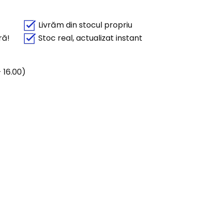
Livrăm din stocul propriu
ră!
Stoc real, actualizat instant
 16.00)