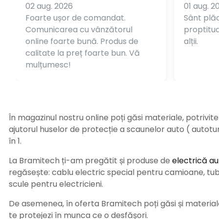
02 aug. 2026
01 aug. 2
Foarte ușor de comandat.
Sânt plăc
Comunicarea cu vânzătorul
proptitudi
online foarte bună. Produs de
alții.
calitate la preț foarte bun. Vă
mulțumesc!
În magazinul nostru online poți găsi materiale, potrivit
ajutorul huselor de protecție a scaunelor auto ( autot
în 1.
La Bramitech ți-am pregătit și produse de
electrică au
regăsește: cablu electric special pentru camioane, tub t
scule pentru electricieni.
De asemenea, în oferta Bramitech poți găsi și materiale 
te protejezi în munca ce o desfășori.