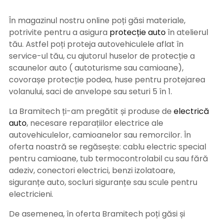
În magazinul nostru online poți găsi materiale,
potrivite pentru a asigura
protecție auto
î
n atelierul
tău. Astfel poți proteja autovehiculele aflat în
service-ul tău, cu ajutorul huselor de protecție a
scaunelor auto ( autoturisme sau camioane),
covorașe protecție podea, huse pentru protejarea
volanului, saci de anvelope sau seturi 5 în 1.
La Bramitech ți-am pregătit și produse de
electrică
auto
, necesare reparațiilor electrice ale
autovehiculelor, camioanelor sau remorcilor. În
oferta noastră se regăsește: cablu electric special
pentru camioane, tub termocontrolabil cu sau fără
adeziv, conectori electrici, benzi izolatoare,
siguranțe auto, socluri siguranțe sau scule pentru
electricieni.
De asemenea, în oferta Bramitech poți găsi și