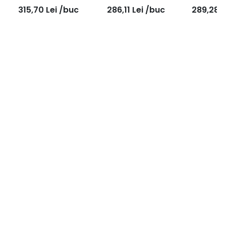
granulatie P800,
rosie pretaiata Bear-
pretaiata
315,70
Lei
/buc
286,11
Lei
/buc
289,28
L
115mmX25m
tex F4807 Standard
Ultra Fine
Very Fine 115mmx10m