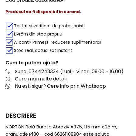
Cod produs:
66261108984
Produsul va fi disponibil in curand.
Testat și verificat de profesioniști
Livrăm din stoc propriu
Ai cont? Primești reducere suplimentară!
Stoc real, actualizat instant
Cum te putem ajuta?
Suna: 0744243334 (Luni - Vineri: 09.00 - 16.00)
Cere mai multe detalii
Nu esti sigur? Cere info prin Whatsapp
DESCRIERE
NORTON Rolă Burete Abraziv A975, 115 mm x 25 m,
granulație P180 – cod 66261108984 este soluția