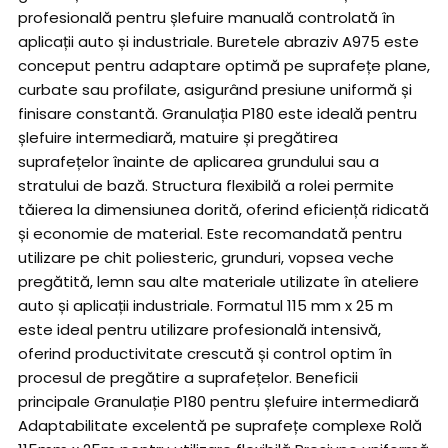
profesională pentru șlefuire manuală controlată în
aplicații auto și industriale. Buretele abraziv A975 este
conceput pentru adaptare optimă pe suprafețe plane,
curbate sau profilate, asigurând presiune uniformă și
finisare constantă. Granulația P180 este ideală pentru
șlefuire intermediară, matuire și pregătirea
suprafețelor înainte de aplicarea grundului sau a
stratului de bază. Structura flexibilă a rolei permite
tăierea la dimensiunea dorită, oferind eficiență ridicată
și economie de material. Este recomandată pentru
utilizare pe chit poliesteric, grunduri, vopsea veche
pregătită, lemn sau alte materiale utilizate în ateliere
auto și aplicații industriale. Formatul 115 mm x 25 m
este ideal pentru utilizare profesională intensivă,
oferind productivitate crescută și control optim în
procesul de pregătire a suprafețelor. Beneficii
principale Granulație P180 pentru șlefuire intermediară
Adaptabilitate excelentă pe suprafețe complexe Rolă