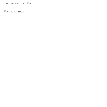
Termeni si conditii
Formular retur
Confidentialitate
Politica de Cookies
ANPC
Solutionarea litigiilor
Informatii legale
ASISTENTA
Contact
Cum cumpar
Cum platesc
Livrarea produselor
Returnare produse