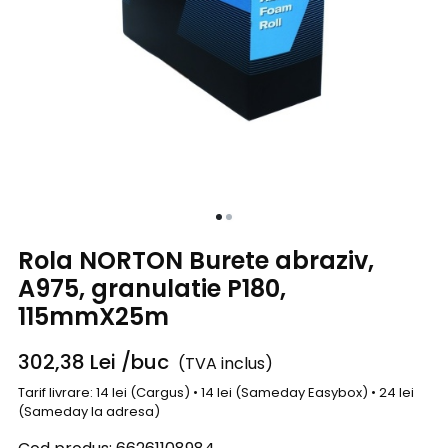
Rola NORTON Burete abraziv,
A975, granulatie P180,
115mmX25m
302,38
Lei
/buc
(TVA inclus)
Tarif livrare: 14 lei (Cargus) • 14 lei (Sameday Easybox) • 24 lei
(Sameday la adresa)