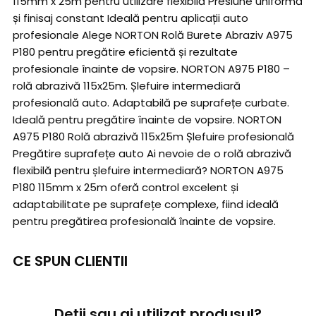
115mm x 25m pentru utilizare flexibilă Presiune uniformă
și finisaj constant Ideală pentru aplicații auto
profesionale Alege NORTON Rolă Burete Abraziv A975
P180 pentru pregătire eficientă și rezultate
profesionale înainte de vopsire. NORTON A975 P180 –
rolă abrazivă 115x25m. Șlefuire intermediară
profesională auto. Adaptabilă pe suprafețe curbate.
Ideală pentru pregătire înainte de vopsire. NORTON
A975 P180 Rolă abrazivă 115x25m Șlefuire profesională
Pregătire suprafețe auto Ai nevoie de o rolă abrazivă
flexibilă pentru șlefuire intermediară? NORTON A975
P180 115mm x 25m oferă control excelent și
adaptabilitate pe suprafețe complexe, fiind ideală
pentru pregătirea profesională înainte de vopsire.
CE SPUN CLIENTII
Deții sau ai utilizat produsul?