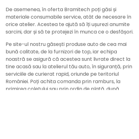
De asemenea, în oferta Bramitech poți găsi și
materiale consumabile service, atât de necesare în
orice atelier. Acestea te ajută să îți ușurezi anumite
sarcini, dar și să te protejezi în munca ce o desfășori.
Pe site-ul nostru găsești produse auto de cea mai
bună calitate, de la furnizori de top, iar echipa
noastră se asigură că acestea sunt livrate direct la
tine acasă sau la atelierul tău auto, în siguranță, prin
serviciile de curierat rapid, oriunde pe teritoriul
României. Poți achita comanda prin ramburs, la
primirea coletului sau prin ordin de plată, după
primirea facturii pe adresa de email. Alege
Bramitech, magazinul tău de produse auto de
calitate!