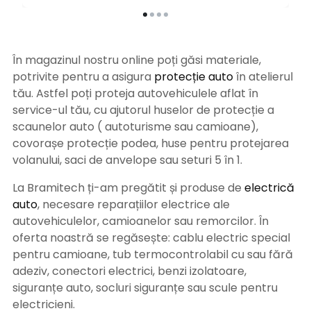
În magazinul nostru online poți găsi materiale,
potrivite pentru a asigura
protecție auto
î
n atelierul
tău. Astfel poți proteja autovehiculele aflat în
service-ul tău, cu ajutorul huselor de protecție a
scaunelor auto ( autoturisme sau camioane),
covorașe protecție podea, huse pentru protejarea
volanului, saci de anvelope sau seturi 5 în 1.
La Bramitech ți-am pregătit și produse de
electrică
auto
, necesare reparațiilor electrice ale
autovehiculelor, camioanelor sau remorcilor. În
oferta noastră se regăsește: cablu electric special
pentru camioane, tub termocontrolabil cu sau fără
adeziv, conectori electrici, benzi izolatoare,
siguranțe auto, socluri siguranțe sau scule pentru
electricieni.