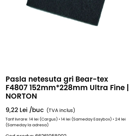
Pasla netesuta gri Bear-tex
F4807 152mm*228mm Ultra Fine |
NORTON
9,22
Lei
/buc
(TVA inclus)
Tarif livrare: 14 lei (Cargus) • 14 lei (Sameday Easybox) • 24 lei
(Sameday la adresa)