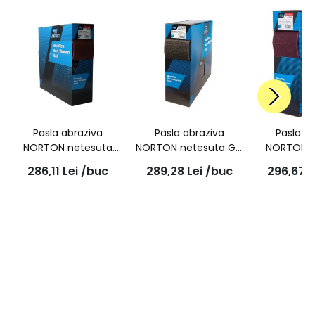
Pasla abraziva
Pasla abraziva
Pasla a
NORTON netesuta
NORTON netesuta Gri,
NORTON n
rosie pretaiata Bear-
pretaiata Bear-tex
rosie, Bear
286,11
Lei
/buc
289,28
Lei
/buc
296,67
L
tex F4807 Standard
Ultra Fine 115mmx10m
Standard 
Very Fine 115mmx10m
115mm