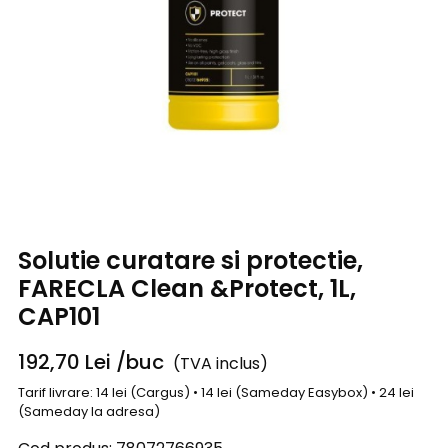
Solutie curatare si protectie,
FARECLA Clean &Protect, 1L,
CAP101
192,70
Lei
/buc
(TVA inclus)
Tarif livrare: 14 lei (Cargus) • 14 lei (Sameday Easybox) • 24 lei
(Sameday la adresa)