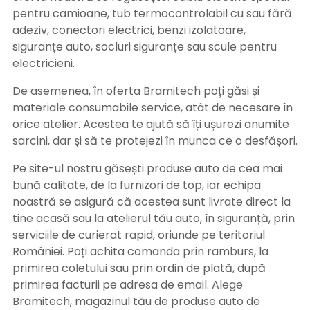
pentru camioane, tub termocontrolabil cu sau fără
adeziv, conectori electrici, benzi izolatoare,
siguranțe auto, socluri siguranțe sau scule pentru
electricieni.
De asemenea, în oferta Bramitech poți găsi și
materiale consumabile service, atât de necesare în
orice atelier. Acestea te ajută să îți ușurezi anumite
sarcini, dar și să te protejezi în munca ce o desfășori.
Pe site-ul nostru găsești produse auto de cea mai
bună calitate, de la furnizori de top, iar echipa
noastră se asigură că acestea sunt livrate direct la
tine acasă sau la atelierul tău auto, în siguranță, prin
serviciile de curierat rapid, oriunde pe teritoriul
României. Poți achita comanda prin ramburs, la
primirea coletului sau prin ordin de plată, după
primirea facturii pe adresa de email. Alege
Bramitech, magazinul tău de produse auto de