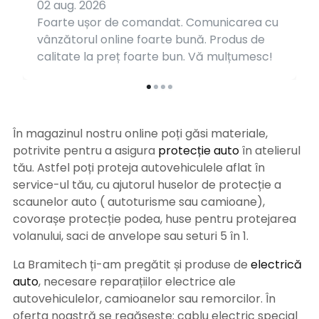
02 aug. 2026
Foarte ușor de comandat. Comunicarea cu
vânzătorul online foarte bună. Produs de
calitate la preț foarte bun. Vă mulțumesc!
În magazinul nostru online poți găsi materiale,
potrivite pentru a asigura
protecție auto
î
n atelierul
tău. Astfel poți proteja autovehiculele aflat în
service-ul tău, cu ajutorul huselor de protecție a
scaunelor auto ( autoturisme sau camioane),
covorașe protecție podea, huse pentru protejarea
volanului, saci de anvelope sau seturi 5 în 1.
La Bramitech ți-am pregătit și produse de
electrică
auto
, necesare reparațiilor electrice ale
autovehiculelor, camioanelor sau remorcilor. În
oferta noastră se regăsește: cablu electric special