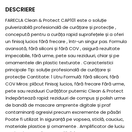
DESCRIERE
FARECLA Clean & Protect CAP101 este o soluție
pulverizabilă profesională de curățare și protecție ,
concepută pentru a curăța rapid suprafețele și a oferi
un finisaj lucios fără frecare , într-un singur pas. Formula
avansată, fără siliconi și fără COV , asigură rezultate
impecabile, fără urme, pete sau reziduuri, chiar și pe
ornamentele din plastic texturate . Caracteristici
principale Tip: soluție profesională de curățare și
protecție Cantitate: 1 Litru Formulă: fără siliconi, fără
COV Miros: plăcut Finisaj: lucios, fără frecare Fără urme,
pete sau reziduuri Curățător puternic Clean & Protect
îndepărtează rapid: reziduuri de compus și polish urme
de bandă de mascare amprente digitale și praf
contaminanți agresivi precum excremente de păsări
Poate fi utilizat în siguranță pe vopsea, sticlă, cauciuc,
materiale plastice și ornamente . Amplificator de luciu