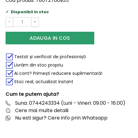
Cod produs:
78072766935
Disponibil in stoc
−
+
ADAUGA IN COS
Testat și verificat de profesioniști
Livrăm din stoc propriu
Ai cont? Primești reducere suplimentară!
Stoc real, actualizat instant
Cum te putem ajuta?
Suna: 0744243334 (Luni - Vineri: 09.00 - 16.00)
Cere mai multe detalii
Nu esti sigur? Cere info prin Whatsapp