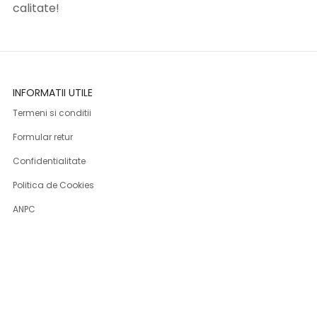
calitate!
INFORMATII UTILE
Termeni si conditii
Formular retur
Confidentialitate
Politica de Cookies
ANPC
Solutionarea litigiilor
Informatii legale
ASISTENTA