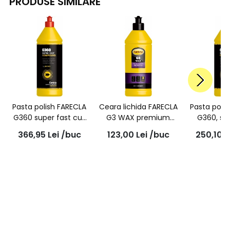
PRODUSE SIMILARE
Pasta polish FARECLA
Ceara lichida FARECLA
Pasta poli
G360 super fast cut
G3 WAX premium
G360, su
1L, SFC101
liquid protection,
finish, 1L
366,95
Lei
/buc
123,00
Lei
/buc
250,10
L
500ml, G3W501