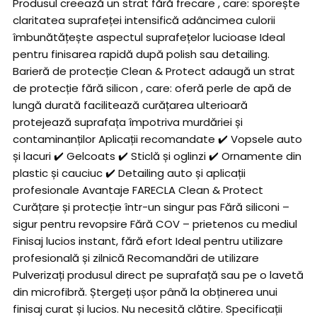
Produsul creează un strat fără frecare , care: sporește
claritatea suprafeței intensifică adâncimea culorii
îmbunătățește aspectul suprafețelor lucioase Ideal
pentru finisarea rapidă după polish sau detailing.
Barieră de protecție Clean & Protect adaugă un strat
de protecție fără silicon , care: oferă perle de apă de
lungă durată facilitează curățarea ulterioară
protejează suprafața împotriva murdăriei și
contaminanților Aplicații recomandate ✔️ Vopsele auto
și lacuri ✔️ Gelcoats ✔️ Sticlă și oglinzi ✔️ Ornamente din
plastic și cauciuc ✔️ Detailing auto și aplicații
profesionale Avantaje FARECLA Clean & Protect
Curățare și protecție într-un singur pas Fără siliconi –
sigur pentru revopsire Fără COV – prietenos cu mediul
Finisaj lucios instant, fără efort Ideal pentru utilizare
profesională și zilnică Recomandări de utilizare
Pulverizați produsul direct pe suprafață sau pe o lavetă
din microfibră. Ștergeți ușor până la obținerea unui
finisaj curat și lucios. Nu necesită clătire. Specificații