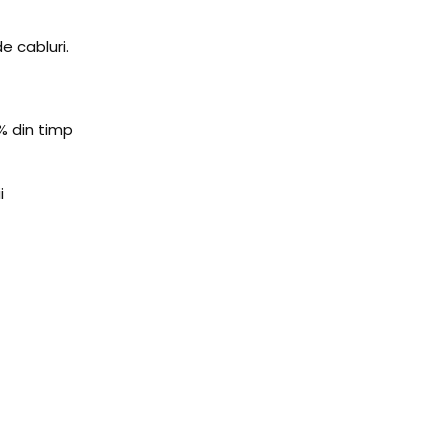
e cabluri.
% din timp
i