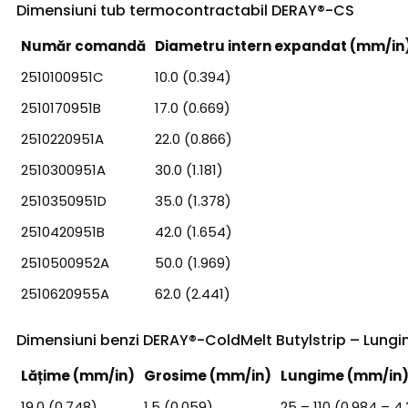
Dimensiuni tub termocontractabil DERAY®-CS
Număr comandă
Diametru intern expandat (mm/in
2510100951C
10.0 (0.394)
2510170951B
17.0 (0.669)
2510220951A
22.0 (0.866)
2510300951A
30.0 (1.181)
2510350951D
35.0 (1.378)
2510420951B
42.0 (1.654)
2510500952A
50.0 (1.969)
2510620955A
62.0 (2.441)
Dimensiuni benzi DERAY®-ColdMelt Butylstrip – Lungi
Lățime (mm/in)
Grosime (mm/in)
Lungime (mm/in
19.0 (0.748)
1.5 (0.059)
25 – 110 (0.984 – 4