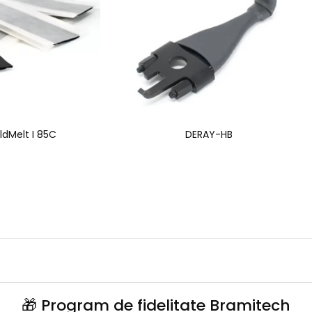
dMelt I 85C
DERAY-HB
🎁 Program de fidelitate Bramitech