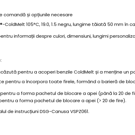
de comandă și opțiunile necesare
ColdMelt 105°C, 19.0, 1.5 negru, lungime tăiată 50 mm în c
ntru informații despre culori, dimensiuni, lungimi personaliza
:
ăzută pentru a acoperi benzile ColdMelt și a menține un pa
e pentru a încorpora toate firele, formând o barieră de bloc
pentru a forma pachetul de blocare a apei (până la 20 de fir
pentru a forma pachetul de blocare a apei (> 20 de fire).
ualul de instrucțiuni DSG-Canusa VSPZ061.