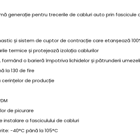
ă generație pentru trecerile de cabluri auto prin fascicule d
stic și sistem de cuptor de contracție care etanșează 100
le termice și protejează izolația cablurilor
, formând o barieră împotriva lichidelor și pătrunderii umezeli
 la 130 de fire
a cerințelor de producție
EPDM
lor de picurare
 instalare a fasciculului de cabluri
erite: -40°C până la 105°C