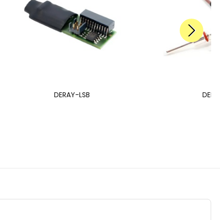
DERAY-LSB
DERA