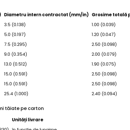
)
Diametru intern contractat (mm/in)
Grosime totală 
3.5 (0.138)
1.00 (0.039)
5.0 (0.197)
1.20 (0.047)
7.5 (0.295)
2.50 (0.098)
9.0 (0.354)
2.00 (0.079)
13.0 (0.512)
1.90 (0.075)
15.0 (0.591)
2.50 (0.098)
15.0 (0.591)
2.50 (0.098)
25.4 (1.000)
2.40 (0.094)
mi tăiate pe carton
)
Unități livrare
.330)
în funcție de lungime