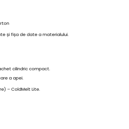
arton
te și fișa de date a materialului.
chet cilindric compact.
are a apei.
e) – ColdMelt Lite.