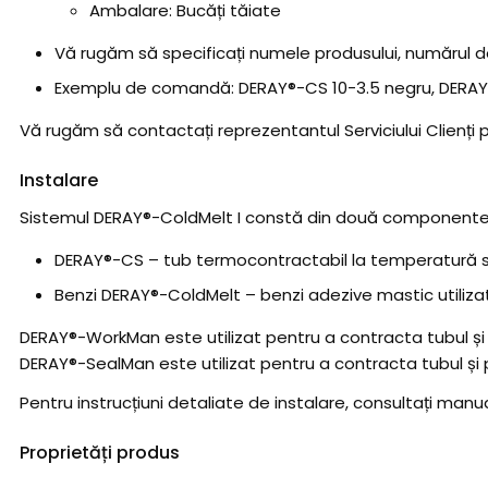
Ambalare: Bucăți tăiate
Vă rugăm să specificați numele produsului, numărul 
Exemplu de comandă: DERAY®-CS 10-3.5 negru, DERAY®-
Vă rugăm să contactați reprezentantul Serviciului Clienți pe
Instalare
Sistemul DERAY®-ColdMelt I constă din două componente
DERAY®-CS – tub termocontractabil la temperatură sc
Benzi DERAY®-ColdMelt – benzi adezive mastic utilizat
DERAY®-WorkMan este utilizat pentru a contracta tubul și 
DERAY®-SealMan este utilizat pentru a contracta tubul și 
Pentru instrucțiuni detaliate de instalare, consultați man
Proprietăți produs