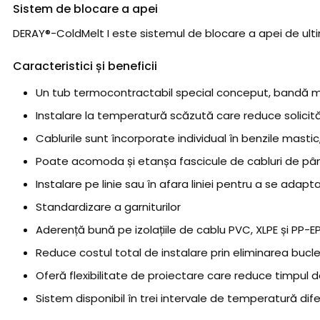
Sistem de blocare a apei
DERAY®-ColdMelt I este sistemul de blocare a apei de ultim
Caracteristici și beneficii
Un tub termocontractabil special conceput, bandă ma
Instalare la temperatură scăzută care reduce solicitări
Cablurile sunt încorporate individual în benzile mastic
Poate acomoda și etanșa fascicule de cabluri de până
Instalare pe linie sau în afara liniei pentru a se adapt
Standardizare a garniturilor
Aderență bună pe izolațiile de cablu PVC, XLPE și PP-
Reduce costul total de instalare prin eliminarea bucle
Oferă flexibilitate de proiectare care reduce timpul de
Sistem disponibil în trei intervale de temperatură dif