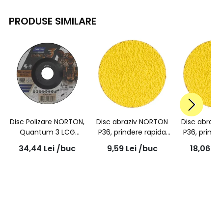
PRODUSE SIMILARE
Disc Polizare NORTON,
Disc abraziv NORTON
Disc abraz
Quantum 3 LCG
P36, prindere rapida
P36, prind
125x3.0x22.23mm-T27
SL3, RazorStar R990S,
SL3, RazorS
34,44
Lei
/buc
9,59
Lei
/buc
18,06
Le
50mm
75