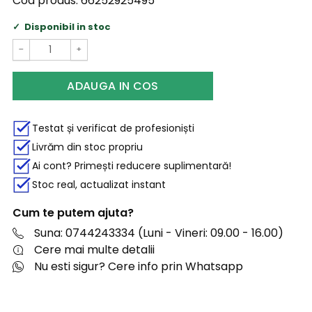
Cod produs:
66252925495
Disponibil in stoc
−
+
ADAUGA IN COS
Testat și verificat de profesioniști
Livrăm din stoc propriu
Ai cont? Primești reducere suplimentară!
Stoc real, actualizat instant
Cum te putem ajuta?
Suna: 0744243334 (Luni - Vineri: 09.00 - 16.00)
Cere mai multe detalii
Nu esti sigur? Cere info prin Whatsapp