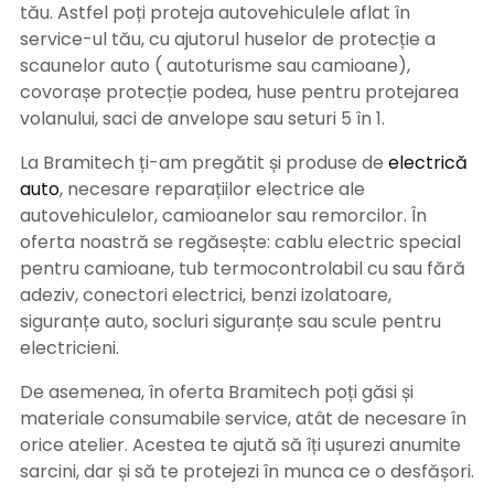
tău. Astfel poți proteja autovehiculele aflat în
service-ul tău, cu ajutorul huselor de protecție a
scaunelor auto ( autoturisme sau camioane),
covorașe protecție podea, huse pentru protejarea
volanului, saci de anvelope sau seturi 5 în 1.
La Bramitech ți-am pregătit și produse de
electrică
auto
, necesare reparațiilor electrice ale
autovehiculelor, camioanelor sau remorcilor. În
oferta noastră se regăsește: cablu electric special
pentru camioane, tub termocontrolabil cu sau fără
adeziv, conectori electrici, benzi izolatoare,
siguranțe auto, socluri siguranțe sau scule pentru
electricieni.
De asemenea, în oferta Bramitech poți găsi și
materiale consumabile service, atât de necesare în
orice atelier. Acestea te ajută să îți ușurezi anumite
sarcini, dar și să te protejezi în munca ce o desfășori.