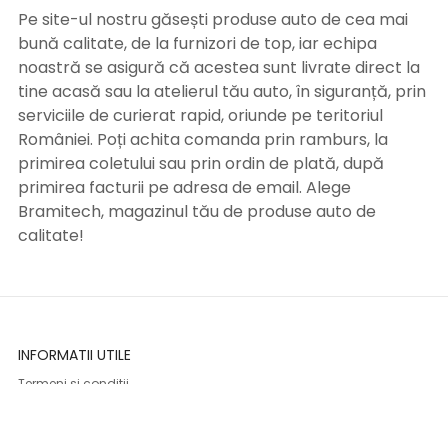
Pe site-ul nostru găsești produse auto de cea mai
bună calitate, de la furnizori de top, iar echipa
noastră se asigură că acestea sunt livrate direct la
tine acasă sau la atelierul tău auto, în siguranță, prin
serviciile de curierat rapid, oriunde pe teritoriul
României. Poți achita comanda prin ramburs, la
primirea coletului sau prin ordin de plată, după
primirea facturii pe adresa de email. Alege
Bramitech, magazinul tău de produse auto de
calitate!
INFORMATII UTILE
Termeni si conditii
Formular retur