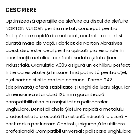
DESCRIERE
Optimizează operațiile de șlefuire cu discul de șlefuire
NORTON VULCAN pentru metal , conceput pentru
îndepărtare rapidă de material , control excelent și
durată mare de viață. Fabricat de Norton Abrasives ,
acest disc este ideal pentru aplicații profesionale în
construcții metalice, confecții sudate și întreținere
industrială. Granulația A30S asigură un echilibru perfect
între agresivitate și finisare, fiind potrivită pentru oțel,
oțel carbon și alte metale comune . Forma T42
(deprimată) oferă stabilitate și unghi de lucru sigur, iar
dimensiunea standard 125 mm garantează
compatibilitatea cu majoritatea polizoarelor
unghiulare. Beneficii cheie Șlefuire rapidă a metalului –
productivitate crescută Rezistență ridicată la uzură –
cost redus per lucrare Control și siguranță în utilizare
profesională Compatibil universal : polizoare unghiulare