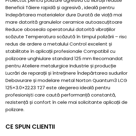
Proiectat pentru polizare agresivă cu vibrații reduse
Beneficii Tăiere rapidă și agresivă , ideală pentru
îndepărtarea materialelor dure Durată de viață mai
mare datorită granulelor ceramice autoascuțitoare
Reduce oboseala operatorului datorită vibrațiilor
scăzute Temperatura scăzută în timpul polizării – risc
redus de ardere a metalului Control excelent și
stabilitate în aplicații profesionale Compatibil cu
polizoare unghiulare standard 125 mm Recomandat
pentru Ateliere metalurgice Industrie și producție
Lucrări de reparații și întreținere Îndepărtarea sudurilor
Debavurare și modelare metal Norton Quantum3 LCG
125×3.0×22.23 T27 este alegerea ideală pentru
profesioniști care caută performanță constantă,
rezistență și confort în cele mai solicitante aplicații de
polizare.
CE SPUN CLIENTII