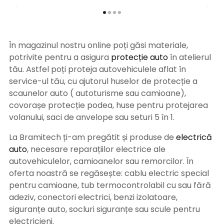
În magazinul nostru online poți găsi materiale,
potrivite pentru a asigura
protecție auto
î
n atelierul
tău. Astfel poți proteja autovehiculele aflat în
service-ul tău, cu ajutorul huselor de protecție a
scaunelor auto ( autoturisme sau camioane),
covorașe protecție podea, huse pentru protejarea
volanului, saci de anvelope sau seturi 5 în 1.
La Bramitech ți-am pregătit și produse de
electrică
auto
, necesare reparațiilor electrice ale
autovehiculelor, camioanelor sau remorcilor. În
oferta noastră se regăsește: cablu electric special
pentru camioane, tub termocontrolabil cu sau fără
adeziv, conectori electrici, benzi izolatoare,
siguranțe auto, socluri siguranțe sau scule pentru
electricieni.