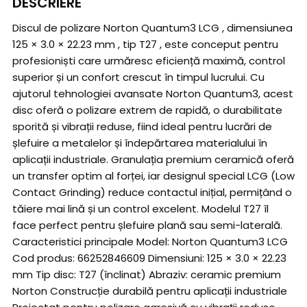
DESCRIERE
Discul de polizare Norton Quantum3 LCG , dimensiunea
125 × 3.0 × 22.23 mm , tip T27 , este conceput pentru
profesioniști care urmăresc eficiență maximă, control
superior și un confort crescut în timpul lucrului. Cu
ajutorul tehnologiei avansate Norton Quantum3, acest
disc oferă o polizare extrem de rapidă, o durabilitate
sporită și vibrații reduse, fiind ideal pentru lucrări de
șlefuire a metalelor și îndepărtarea materialului în
aplicații industriale. Granulația premium ceramică oferă
un transfer optim al forței, iar designul special LCG (Low
Contact Grinding) reduce contactul inițial, permițând o
tăiere mai lină și un control excelent. Modelul T27 îl
face perfect pentru șlefuire plană sau semi-laterală.
Caracteristici principale Model: Norton Quantum3 LCG
Cod produs: 66252846609 Dimensiuni: 125 × 3.0 × 22.23
mm Tip disc: T27 (înclinat) Abraziv: ceramic premium
Norton Construcție durabilă pentru aplicații industriale