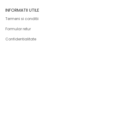
INFORMATII UTILE
Termeni si conditii
Formular retur
Confidentialitate
Politica de Cookies
ANPC
Solutionarea litigiilor
Informatii legale
ASISTENTA
Contact
Cum cumpar
Cum platesc