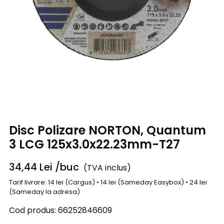
Disc Polizare NORTON, Quantum
3 LCG 125x3.0x22.23mm-T27
34,44
Lei
/buc
(TVA inclus)
Tarif livrare: 14 lei (Cargus) • 14 lei (Sameday Easybox) • 24 lei
(Sameday la adresa)
Cod produs:
66252846609