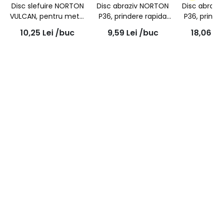
Disc slefuire NORTON
Disc abraziv NORTON
Disc abraz
VULCAN, pentru metal
P36, prindere rapida
P36, prind
A30S 125x3.2x22.23-
SL3, RazorStar R990S,
SL3, RazorS
10,25
Lei
/buc
9,59
Lei
/buc
18,06
Le
T42
50mm
75