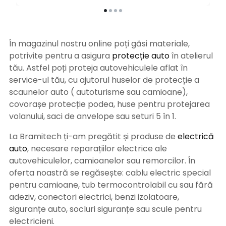
În magazinul nostru online poți găsi materiale,
potrivite pentru a asigura
protecție auto
î
n atelierul
tău. Astfel poți proteja autovehiculele aflat în
service-ul tău, cu ajutorul huselor de protecție a
scaunelor auto ( autoturisme sau camioane),
covorașe protecție podea, huse pentru protejarea
volanului, saci de anvelope sau seturi 5 în 1.
La Bramitech ți-am pregătit și produse de
electrică
auto
, necesare reparațiilor electrice ale
autovehiculelor, camioanelor sau remorcilor. În
oferta noastră se regăsește: cablu electric special
pentru camioane, tub termocontrolabil cu sau fără
adeziv, conectori electrici, benzi izolatoare,
siguranțe auto, socluri siguranțe sau scule pentru
electricieni.