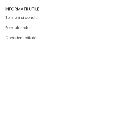
INFORMATII UTILE
Termeni si conditii
Formular retur
Confidentialitate
Politica de Cookies
ANPC
Solutionarea litigiilor
Informatii legale
ASISTENTA
Contact
Cum cumpar
Cum platesc