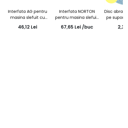
Interfata AG pentru
Interfata NORTON
Disc abrazi
masina slefuit cu
pentru masina slefuit,
pe suport 
taler de 150mm, 21
grosime 5mm,
P80 albastr
46,12
Lei
67,65
Lei
/buc
2,2
gauri, grosime 10mm
diametru 76mm, set
150
2 bc