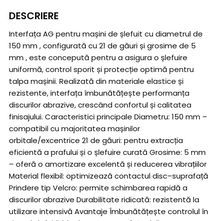
DESCRIERE
Interfața AG pentru mașini de șlefuit cu diametrul de
150 mm , configurată cu 21 de găuri și grosime de 5
mm , este concepută pentru a asigura o șlefuire
uniformă, control sporit și protecție optimă pentru
talpa mașinii. Realizată din materiale elastice și
rezistente, interfața îmbunătățește performanța
discurilor abrazive, crescând confortul și calitatea
finisajului. Caracteristici principale Diametru: 150 mm –
compatibil cu majoritatea mașinilor
orbitale/excentrice 21 de găuri: pentru extracția
eficientă a prafului și o șlefuire curată Grosime: 5 mm
– oferă o amortizare excelentă și reducerea vibrațiilor
Material flexibil: optimizează contactul disc–suprafață
Prindere tip Velcro: permite schimbarea rapidă a
discurilor abrazive Durabilitate ridicată: rezistentă la
utilizare intensivă Avantaje Îmbunătățește controlul în