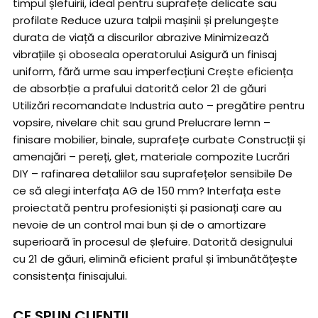
timpul șlefuirii, ideal pentru suprafețe delicate sau
profilate Reduce uzura talpii mașinii și prelungește
durata de viață a discurilor abrazive Minimizează
vibrațiile și oboseala operatorului Asigură un finisaj
uniform, fără urme sau imperfecțiuni Crește eficiența
de absorbție a prafului datorită celor 21 de găuri
Utilizări recomandate Industria auto – pregătire pentru
vopsire, nivelare chit sau grund Prelucrare lemn –
finisare mobilier, binale, suprafețe curbate Construcții și
amenajări – pereți, glet, materiale compozite Lucrări
DIY – rafinarea detaliilor sau suprafețelor sensibile De
ce să alegi interfața AG de 150 mm? Interfața este
proiectată pentru profesioniști și pasionați care au
nevoie de un control mai bun și de o amortizare
superioară în procesul de șlefuire. Datorită designului
cu 21 de găuri, elimină eficient praful și îmbunătățește
consistența finisajului.
CE SPUN CLIENTII