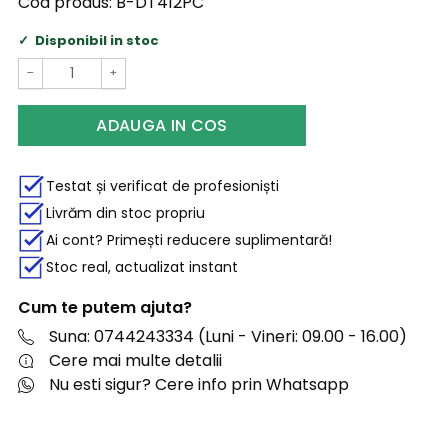
Cod produs:
B-DT412PC
Disponibil in stoc
−
+
ADAUGA IN COS
Testat și verificat de profesioniști
Livrăm din stoc propriu
Ai cont? Primești reducere suplimentară!
Stoc real, actualizat instant
Cum te putem ajuta?
Suna: 0744243334 (Luni - Vineri: 09.00 - 16.00)
Cere mai multe detalii
Nu esti sigur? Cere info prin Whatsapp