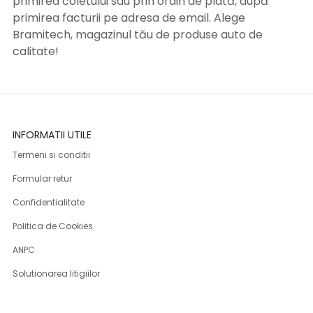
primirea coletului sau prin ordin de plată, după
primirea facturii pe adresa de email. Alege
Bramitech, magazinul tău de produse auto de
calitate!
INFORMATII UTILE
Termeni si conditii
Formular retur
Confidentialitate
Politica de Cookies
ANPC
Solutionarea litigiilor
Informatii legale