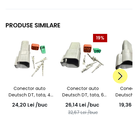
PRODUSE SIMILARE
19%
Conector auto
Conector auto
Conecto
Deutsch DT, tata, 4
Deutsch DT, tata, 6
Deutsch DT
pini
pini
pin
24,20
Lei
/buc
26,14
Lei
/buc
19,36
Le
32,67
Lei
/buc