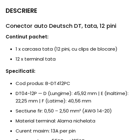
DESCRIERE
Conector auto Deutsch DT, tata, 12 pini
Continut pachet:
1 x carcasa tata (12 pini, cu clips de blocare)
12 x terminal tata
Specificatii:
Cod produs: B-DT412PC
DT04-12P — D (Lungime): 45,92 mm | E (Inaltime):
22,25 mm | F (Latime): 40,56 mm
Sectiune fir: 0,50 – 2,50 mm² (AWG 14-20)
Material terminal: Alama nichelata
Curent maxim: 13A per pin