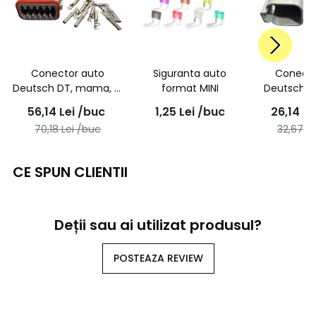
Conector auto
Siguranta auto
Conecto
Deutsch DT, mama, 12
format MINI
Deutsch DT
pini
pin
56,14
Lei
/buc
1,25
Lei
/buc
26,14
Le
70,18
Lei
/buc
32,67
Le
CE SPUN CLIENTII
Deții sau ai utilizat produsul?
POSTEAZA REVIEW