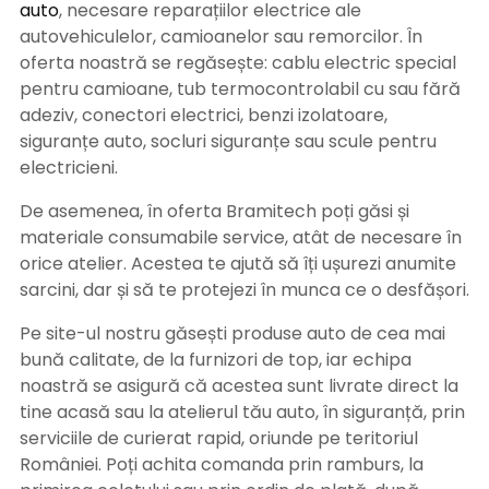
auto
, necesare reparațiilor electrice ale
autovehiculelor, camioanelor sau remorcilor. În
oferta noastră se regăsește: cablu electric special
pentru camioane, tub termocontrolabil cu sau fără
adeziv, conectori electrici, benzi izolatoare,
siguranțe auto, socluri siguranțe sau scule pentru
electricieni.
De asemenea, în oferta Bramitech poți găsi și
materiale consumabile service, atât de necesare în
orice atelier. Acestea te ajută să îți ușurezi anumite
sarcini, dar și să te protejezi în munca ce o desfășori.
Pe site-ul nostru găsești produse auto de cea mai
bună calitate, de la furnizori de top, iar echipa
noastră se asigură că acestea sunt livrate direct la
tine acasă sau la atelierul tău auto, în siguranță, prin
serviciile de curierat rapid, oriunde pe teritoriul
României. Poți achita comanda prin ramburs, la