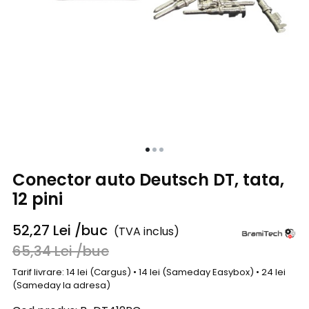
Conector auto Deutsch DT, tata,
12 pini
52,27
Lei
/buc
(TVA inclus)
65,34
Lei
/buc
Tarif livrare: 14 lei (Cargus) • 14 lei (Sameday Easybox) • 24 lei
(Sameday la adresa)