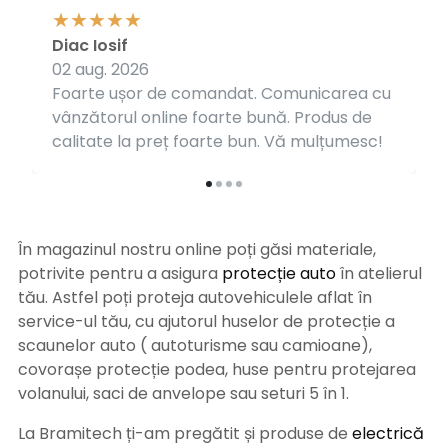
Diac Iosif
02 aug. 2026
Foarte ușor de comandat. Comunicarea cu
vânzătorul online foarte bună. Produs de
calitate la preț foarte bun. Vă mulțumesc!
În magazinul nostru online poți găsi materiale,
potrivite pentru a asigura
protecție auto
î
n atelierul
tău. Astfel poți proteja autovehiculele aflat în
service-ul tău, cu ajutorul huselor de protecție a
scaunelor auto ( autoturisme sau camioane),
covorașe protecție podea, huse pentru protejarea
volanului, saci de anvelope sau seturi 5 în 1.
La Bramitech ți-am pregătit și produse de
electrică