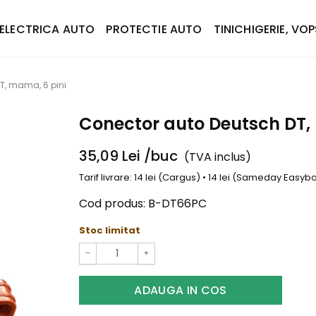
ELECTRICA AUTO
PROTECTIE AUTO
TINICHIGERIE, VOP
T, mama, 6 pini
Conector auto Deutsch DT,
35,09
Lei
/buc
(TVA inclus)
Tarif livrare: 14 lei (Cargus) • 14 lei (Sameday Easy
Cod produs:
B-DT66PC
Stoc limitat
−
+
ADAUGA IN COS