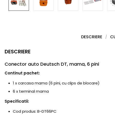
DESCRIERE
C
DESCRIERE
Conector auto Deutsch DT, mama, 6 pini
Continut pachet:
1 x carcasa mama (6 pini, cu clips de blocare)
6 x terminal mama
Specificatii:
Cod produs: B-DT66PC