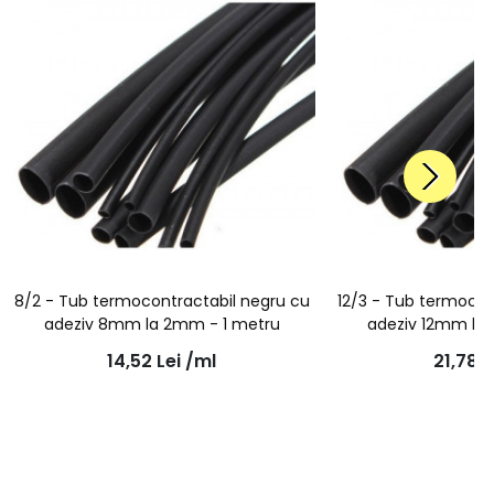
8/2 - Tub termocontractabil negru cu
12/3 - Tub termocon
adeziv 8mm la 2mm - 1 metru
adeziv 12mm la
14,52
Lei
/ml
21,78
L