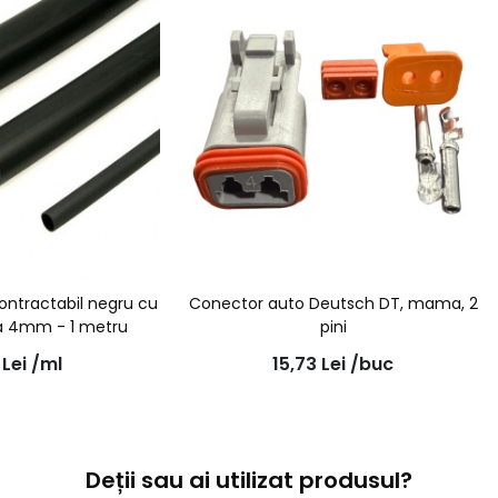
ontractabil negru cu
Conector auto Deutsch DT, mama, 2
a 4mm - 1 metru
pini
2
Lei
/ml
15,73
Lei
/buc
Deții sau ai utilizat produsul?