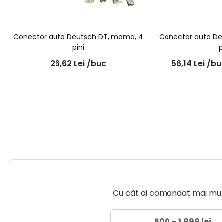
Conector auto Deutsch DT, mama, 4
Conector auto De
pini
p
26,62
Lei
/buc
56,14
Lei
/bu
Cu cât ai comandat mai mult 
500 – 1.999 lei