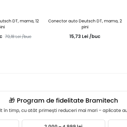
utsch DT, mama, 12
Conector auto Deutsch DT, mama, 2
ini
pini
c
15,73
Lei
/buc
70,18
Lei
/buc
🎁 Program de fidelitate Bramitech
în timp, cu atât primești reduceri mai mari – aplicate a
2.000 – 4.999 lei