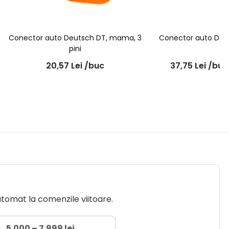
Conector auto Deutsch DT, mama, 3
Conector auto Deu
pini
pin
20,57
Lei
/buc
37,75
Lei
/buc
utomat la comenzile viitoare.
5.000 – 7.999 lei