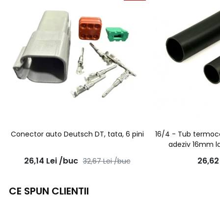
Conector auto Deutsch DT, tata, 6 pini
16/4 - Tub termoc
adeziv 16mm l
26,14
Lei
/buc
26,6
32,67
Lei
/buc
CE SPUN CLIENTII