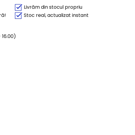
Livrăm din stocul propriu
ră!
Stoc real, actualizat instant
 16.00)