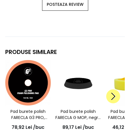
POSTEAZA REVIEW
PRODUSE SIMILARE
Pad burete polish
Pad burete polish
Pad buret
FARECLA G3 PRO,
FARECLA G MOP, negru
FARECLA G
pentu finish, 150mm,
angulat, 150mm,
galben 1
78,92
Lei
/buc
89,17
Lei
/buc
46,12
Le
7504
GMF622
prinder