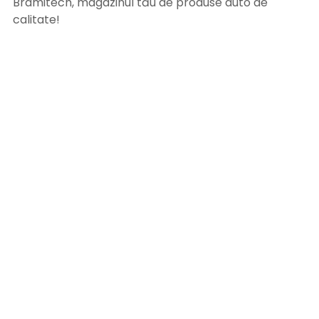
Bramitech, magazinul tău de produse auto de
calitate!
INFORMATII UTILE
Termeni si conditii
Formular retur
Confidentialitate
Politica de Cookies
ANPC
Solutionarea litigiilor
Informatii legale
ASISTENTA