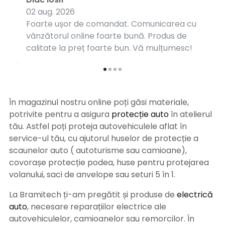
02 aug. 2026
Foarte ușor de comandat. Comunicarea cu
vânzătorul online foarte bună. Produs de
calitate la preț foarte bun. Vă mulțumesc!
În magazinul nostru online poți găsi materiale,
potrivite pentru a asigura
protecție auto
î
n atelierul
tău. Astfel poți proteja autovehiculele aflat în
service-ul tău, cu ajutorul huselor de protecție a
scaunelor auto ( autoturisme sau camioane),
covorașe protecție podea, huse pentru protejarea
volanului, saci de anvelope sau seturi 5 în 1.
La Bramitech ți-am pregătit și produse de
electrică
auto
, necesare reparațiilor electrice ale
autovehiculelor, camioanelor sau remorcilor. În