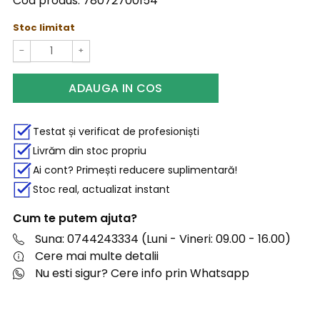
Cod produs:
78072700154
Stoc limitat
−
+
ADAUGA IN COS
Testat și verificat de profesioniști
Livrăm din stoc propriu
Ai cont? Primești reducere suplimentară!
Stoc real, actualizat instant
Cum te putem ajuta?
Suna: 0744243334 (Luni - Vineri: 09.00 - 16.00)
Cere mai multe detalii
Nu esti sigur? Cere info prin Whatsapp