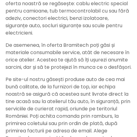
oferta noastră se regăsește: cablu electric special
pentru camioane, tub termocontrolabil cu sau fără
adeziv, conectori electrici, benzi izolatoare,
siguranțe auto, socluri siguranțe sau scule pentru
electricieni.
De asemenea, în oferta Bramitech poți găsi și
materiale consumabile service, atât de necesare în
orice atelier. Acestea te ajută să îți ușurezi anumite
sarcini, dar și să te protejezi în munca ce o desfășori.
Pe site-ul nostru găsești produse auto de cea mai
bună calitate, de la furnizori de top, iar echipa
noastră se asigură că acestea sunt livrate direct la
tine acasă sau la atelierul tău auto, în siguranță, prin
serviciile de curierat rapid, oriunde pe teritoriul
României. Poți achita comanda prin ramburs, la
primirea coletului sau prin ordin de plată, după
primirea facturii pe adresa de email. Alege