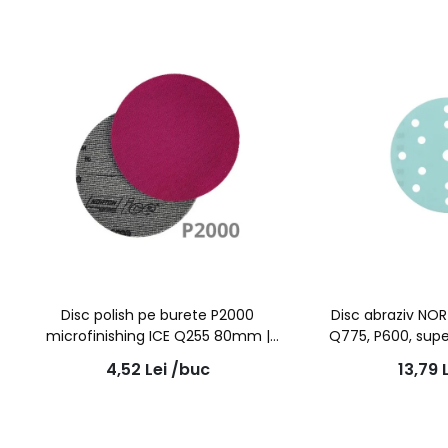
Disc polish pe burete P2000
Disc abraziv NOR
microfinishing ICE Q255 80mm |
Q775, P600, super
NORTON
g
4,52
Lei
/buc
13,79