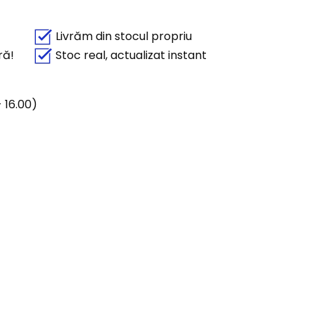
Livrăm din stocul propriu
ră!
Stoc real, actualizat instant
 16.00)