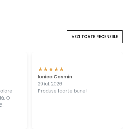
VEZI TOATE RECENZIILE
Ionica Cosmin
29 iul. 2026
balare
Produse foarte bune!
dă. O
ă.