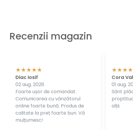
Recenzii magazin
Diac Iosif
Cora Val
02 aug. 2026
01 aug. 2
Foarte ușor de comandat.
Sânt plăc
Comunicarea cu vânzătorul
proptitudi
online foarte bună. Produs de
alții.
calitate la preț foarte bun. Vă
mulțumesc!