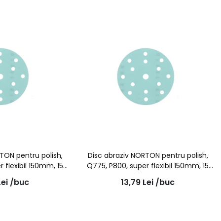
TON pentru polish,
Disc abraziv NORTON pentru polish,
 flexibil 150mm, 15
Q775, P800, super flexibil 150mm, 15
auri
gauri
Lei
/buc
13,79
Lei
/buc