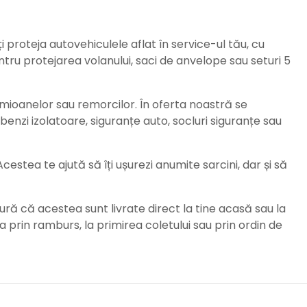
ți proteja autovehiculele aflat în service-ul tău, cu
ru protejarea volanului, saci de anvelope sau seturi 5
amioanelor sau remorcilor. În oferta noastră se
enzi izolatoare, siguranțe auto, socluri siguranțe sau
stea te ajută să îți ușurezi anumite sarcini, dar și să
ură că acestea sunt livrate direct la tine acasă sau la
da prin ramburs, la primirea coletului sau prin ordin de