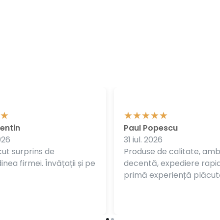
entin
Paul Popescu
026
31 iul. 2026
ut surprins de
Produse de calitate, am
nea firmei. Învățații și pe
decentă, expediere rapi
primă experiență plăcut