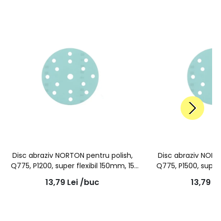
Disc abraziv NORTON pentru polish,
Disc abraziv NORT
Q775, P1200, super flexibil 150mm, 15
Q775, P1500, super 
gauri
gau
13,79
Lei
/buc
13,79
Le