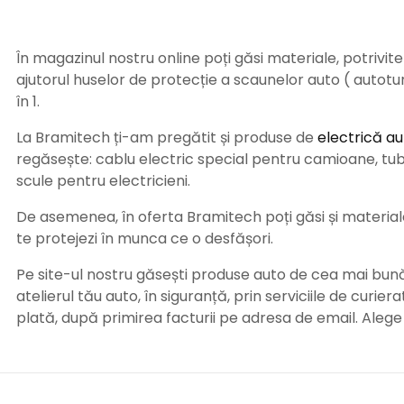
În magazinul nostru online poți găsi materiale, potrivit
ajutorul huselor de protecție a scaunelor auto ( autot
în 1.
La Bramitech ți-am pregătit și produse de
electrică au
regăsește: cablu electric special pentru camioane, tub t
scule pentru electricieni.
De asemenea, în oferta Bramitech poți găsi și materiale 
te protejezi în munca ce o desfășori.
Pe site-ul nostru găsești produse auto de cea mai bună c
atelierul tău auto, în siguranță, prin serviciile de curie
plată, după primirea facturii pe adresa de email. Aleg