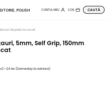
SITORIE, POLISH
discuri de polis la uscat
gauri, 5mm, Self Grip, 150mm
scat
box) • 24 lei (Sameday la adresa)