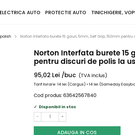
ELECTRICA AUTO
PROTECTIE AUTO
TINICHIGERIE, VOP
 polish
Norton Interfata burete 15 gauri, 5mm, Self Grip, 150mm pentru 
Norton Interfata burete 15 
pentru discuri de polis la u
95,02
Lei
/buc
(TVA inclus)
Tarif livrare: 14 lei (Cargus) • 14 lei (Sameday Easy
Cod produs:
63642567840
Disponibil in stoc
−
+
ADAUGA IN COS