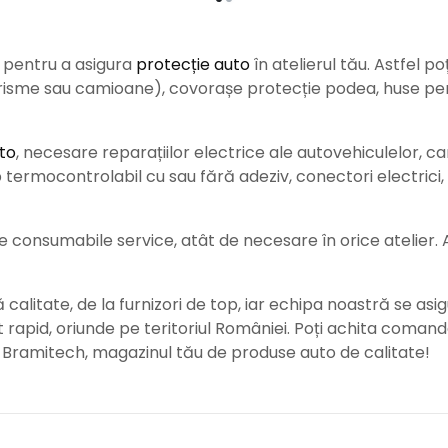
e pentru a asigura
protecție auto
î
n atelierul tău. Astfel po
urisme sau camioane), covorașe protecție podea, huse pent
to
, necesare reparațiilor electrice ale autovehiculelor, c
ermocontrolabil cu sau fără adeziv, conectori electrici, b
consumabile service, atât de necesare în orice atelier. Ace
alitate, de la furnizori de top, iar echipa noastră se asig
rat rapid, oriunde pe teritoriul României. Poți achita coman
e Bramitech, magazinul tău de produse auto de calitate!