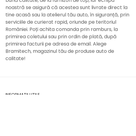
bună calitate, de la furnizori de top, iar echipa
noastră se asigură că acestea sunt livrate direct la
tine acasă sau la atelierul tău auto, în siguranță, prin
serviciile de curierat rapid, oriunde pe teritoriul
României. Poți achita comanda prin ramburs, la
primirea coletului sau prin ordin de plată, după
primirea facturii pe adresa de email. Alege
Bramitech, magazinul tău de produse auto de
calitate!
INFORMATII UTILE
Termeni si conditii
Formular retur
Confidentialitate
Politica de Cookies