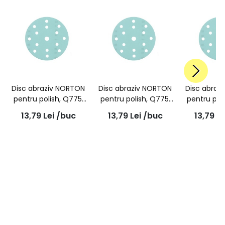
Disc abraziv NORTON
Disc abraziv NORTON
Disc abraz
pentru polish, Q775,
pentru polish, Q775,
pentru pol
P600, super flexibil
P800, super flexibil
P1200, supe
13,79
Lei
/buc
13,79
Lei
/buc
13,79
Le
150mm, 15 gauri
150mm, 15 gauri
150mm, 1