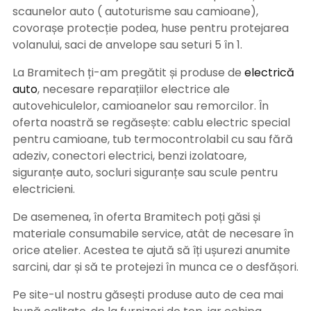
scaunelor auto ( autoturisme sau camioane),
covorașe protecție podea, huse pentru protejarea
volanului, saci de anvelope sau seturi 5 în 1.
La Bramitech ți-am pregătit și produse de
electrică
auto
, necesare reparațiilor electrice ale
autovehiculelor, camioanelor sau remorcilor. În
oferta noastră se regăsește: cablu electric special
pentru camioane, tub termocontrolabil cu sau fără
adeziv, conectori electrici, benzi izolatoare,
siguranțe auto, socluri siguranțe sau scule pentru
electricieni.
De asemenea, în oferta Bramitech poți găsi și
materiale consumabile service, atât de necesare în
orice atelier. Acestea te ajută să îți ușurezi anumite
sarcini, dar și să te protejezi în munca ce o desfășori.
Pe site-ul nostru găsești produse auto de cea mai