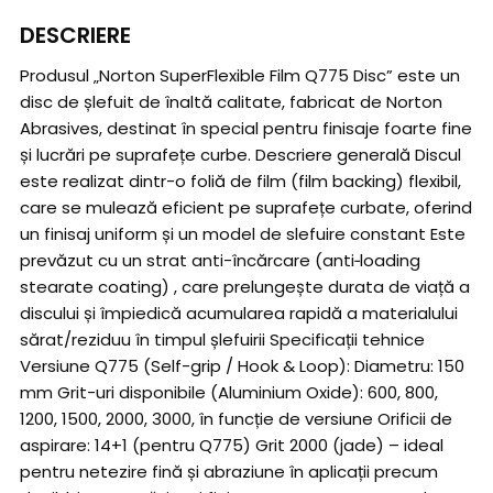
DESCRIERE
Produsul „Norton SuperFlexible Film Q775 Disc” este un
disc de șlefuit de înaltă calitate, fabricat de Norton
Abrasives, destinat în special pentru finisaje foarte fine
și lucrări pe suprafețe curbe. Descriere generală Discul
este realizat dintr-o foliă de film (film backing) flexibil,
care se mulează eficient pe suprafețe curbate, oferind
un finisaj uniform și un model de slefuire constant Este
prevăzut cu un strat anti-încărcare (anti‑loading
stearate coating) , care prelungește durata de viață a
discului și împiedică acumularea rapidă a materialului
sărat/reziduu în timpul șlefuirii Specificații tehnice
Versiune Q775 (Self-grip / Hook & Loop): Diametru: 150
mm Grit-uri disponibile (Aluminium Oxide): 600, 800,
1200, 1500, 2000, 3000, în funcție de versiune Orificii de
aspirare: 14+1 (pentru Q775) Grit 2000 (jade) – ideal
pentru netezire fină și abraziune în aplicații precum