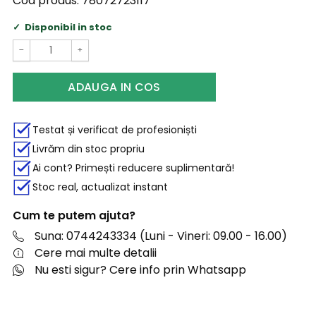
Cod produs:
78072723117
Disponibil in stoc
−
+
ADAUGA IN COS
Testat și verificat de profesioniști
Livrăm din stoc propriu
Ai cont? Primești reducere suplimentară!
Stoc real, actualizat instant
Cum te putem ajuta?
Suna: 0744243334 (Luni - Vineri: 09.00 - 16.00)
Cere mai multe detalii
Nu esti sigur? Cere info prin Whatsapp