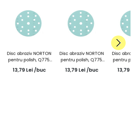
Disc abraziv NORTON
Disc abraziv NORTON
Disc abraz
pentru polish, Q775,
pentru polish, Q775,
pentru pol
P600, super flexibil
P800, super flexibil
P1200, supe
13,79
Lei
/buc
13,79
Lei
/buc
13,79
Le
150mm, 15 gauri
150mm, 15 gauri
150mm, 1