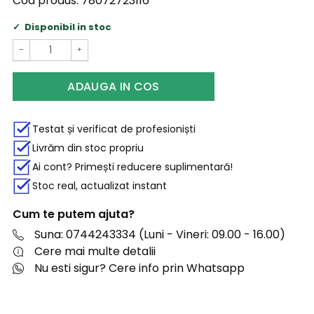
Cod produs:
78072723116
Disponibil in stoc
−
+
ADAUGA IN COS
Testat și verificat de profesioniști
Livrăm din stoc propriu
Ai cont? Primești reducere suplimentară!
Stoc real, actualizat instant
Cum te putem ajuta?
Suna: 0744243334 (Luni - Vineri: 09.00 - 16.00)
Cere mai multe detalii
Nu esti sigur? Cere info prin Whatsapp