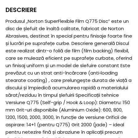
DESCRIERE
Produsul „Norton SuperFlexible Film Q775 Disc” este un
disc de șlefuit de înaltă calitate, fabricat de Norton
Abrasives, destinat în special pentru finisaje foarte fine
și lucrări pe suprafețe curbe. Descriere generală Discul
este realizat dintr-o foliă de film (film backing) flexibil,
care se mulează eficient pe suprafețe curbate, oferind
un finisaj uniform și un model de slefuire constant Este
prevăzut cu un strat anti-încărcare (anti‑loading
stearate coating) , care prelungește durata de viață a
discului și împiedică acumularea rapidă a materialului
sărat/reziduu în timpul șlefuirii Specificații tehnice
Versiune Q775 (Self-grip / Hook & Loop): Diametru: 150
mm Grit-uri disponibile (Aluminium Oxide): 600, 800,
1200, 1500, 2000, 3000, în funcție de versiune Orificii de
aspirare: 14+1 (pentru Q775) Grit 2000 (jade) – ideal
pentru netezire fină și abraziune în aplicații precum