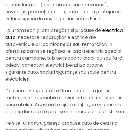
scaunelor auto ( autoturisme sau camioane),
covorașe protecție podea, huse pentru protejarea
volanului, saci de anvelope sau seturi 5 în 1.
La Bramitech ți-am pregătit și produse de
electrică
auto
, necesare reparațiilor electrice ale
autovehiculelor, camioanelor sau remorcilor. În
oferta noastră se regăsește: cablu electric special
pentru camioane, tub termocontrolabil cu sau fără
adeziv, conectori electrici, benzi izolatoare,
siguranțe auto, socluri siguranțe sau scule pentru
electricieni.
De asemenea, în oferta Bramitech poți găsi și
materiale consumabile service, atât de necesare în
orice atelier. Acestea te ajută să îți ușurezi anumite
sarcini, dar și să te protejezi în munca ce o desfășori.
Pe site-ul nostru găsești produse auto de cea mai