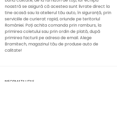
bună calitate, de la furnizori de top, iar echipa
noastră se asigură că acestea sunt livrate direct la
tine acasă sau la atelierul tău auto, în siguranță, prin
serviciile de curierat rapid, oriunde pe teritoriul
României. Poți achita comanda prin ramburs, la
primirea coletului sau prin ordin de plată, după
primirea facturii pe adresa de email. Alege
Bramitech, magazinul tău de produse auto de
calitate!
INFORMATII UTILE
Termeni si conditii
Formular retur
Confidentialitate
Politica de Cookies