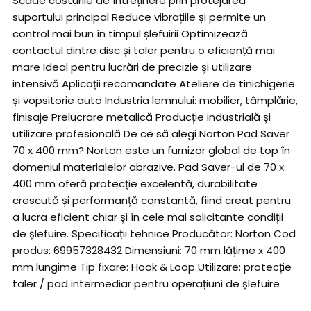
Scade costurile de întreținere prin protejarea
suportului principal Reduce vibrațiile și permite un
control mai bun în timpul șlefuirii Optimizează
contactul dintre disc și taler pentru o eficiență mai
mare Ideal pentru lucrări de precizie și utilizare
intensivă Aplicații recomandate Ateliere de tinichigerie
și vopsitorie auto Industria lemnului: mobilier, tâmplărie,
finisaje Prelucrare metalică Producție industrială și
utilizare profesională De ce să alegi Norton Pad Saver
70 x 400 mm? Norton este un furnizor global de top în
domeniul materialelor abrazive. Pad Saver-ul de 70 x
400 mm oferă protecție excelentă, durabilitate
crescută și performanță constantă, fiind creat pentru
a lucra eficient chiar și în cele mai solicitante condiții
de șlefuire. Specificații tehnice Producător: Norton Cod
produs: 69957328432 Dimensiuni: 70 mm lățime x 400
mm lungime Tip fixare: Hook & Loop Utilizare: protecție
taler / pad intermediar pentru operațiuni de șlefuire