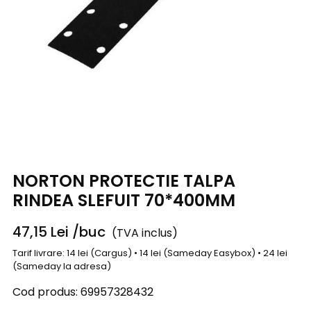
NORTON PROTECTIE TALPA
RINDEA SLEFUIT 70*400MM
47,15
Lei
/buc
(TVA inclus)
Tarif livrare: 14 lei (Cargus) • 14 lei (Sameday Easybox) • 24 lei
(Sameday la adresa)
Cod produs:
69957328432