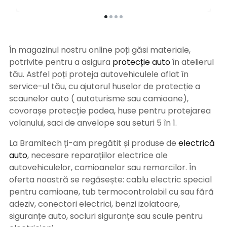
În magazinul nostru online poți găsi materiale,
potrivite pentru a asigura
protecție auto
î
n atelierul
tău. Astfel poți proteja autovehiculele aflat în
service-ul tău, cu ajutorul huselor de protecție a
scaunelor auto ( autoturisme sau camioane),
covorașe protecție podea, huse pentru protejarea
volanului, saci de anvelope sau seturi 5 în 1.
La Bramitech ți-am pregătit și produse de
electrică
auto
, necesare reparațiilor electrice ale
autovehiculelor, camioanelor sau remorcilor. În
oferta noastră se regăsește: cablu electric special
pentru camioane, tub termocontrolabil cu sau fără
adeziv, conectori electrici, benzi izolatoare,
siguranțe auto, socluri siguranțe sau scule pentru