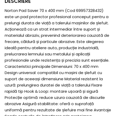
DESCRIERE
Norton Pad Saver 70 x 400 mm (Cod 69957328432)
este un pad protector profesional conceput pentru a
prelungi durata de viață a talerului mașinilor de șlefuit.
Acționează ca un strat intermediar între suport și
materialul abraziv, prevenind deteriorarea cauzată de
frecare, căldură și particule abrazive. Este alegerea
ideală pentru ateliere auto, producție industrială,
prelucrarea lemnului sau metalului și aplicații
profesionale unde rezistența și precizia sunt esențiale.
Caracteristici principale Dimensiuni: 70 x 400 mm
Design universal: compatibil cu mașini de șlefuit cu
suport de aceeași dimensiune Material rezistent la
uzură: prelungirea duratei de viață a talerului Fixare
rapidă tip Hook & Loop: montare ușoară și sigură
Protecție optimă: reduce uzura cauzată de discurile
abrazive Asigură stabilitate: oferă o suprafață
uniformă pentru rezultate de șlefuire mai fine Avantaje