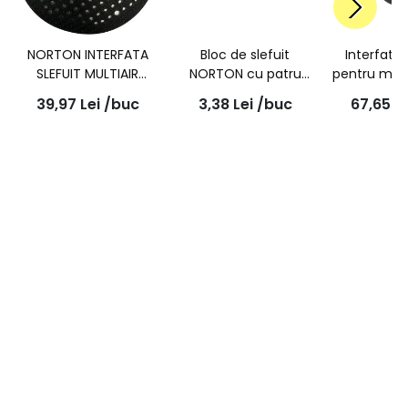
NORTON INTERFATA
Bloc de slefuit
Interfat
SLEFUIT MULTIAIR
NORTON cu patru
pentru masi
150MM
fete, granulatie P80,
grosim
39,97
Lei
/buc
3,38
Lei
/buc
67,65
L
100x66x26mm
diametru 
2 