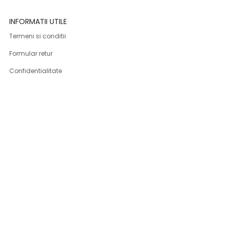
INFORMATII UTILE
Termeni si conditii
Formular retur
Confidentialitate
Politica de Cookies
ANPC
Solutionarea litigiilor
Informatii legale
ASISTENTA
Contact
Cum cumpar
Cum platesc