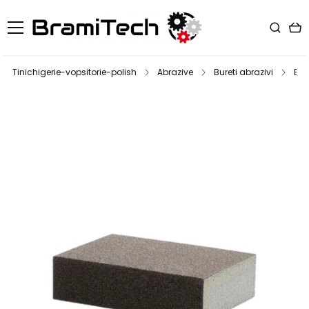
Tinichigerie-vopsitorie-polish
Abrazive
Bureti abrazivi
Blo