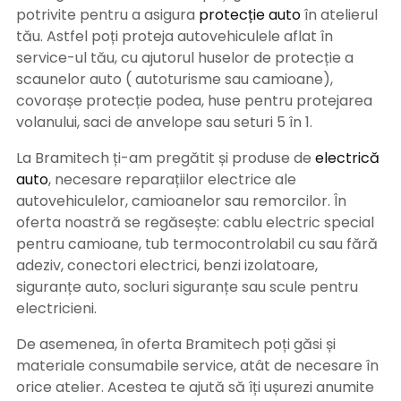
potrivite pentru a asigura
protecție auto
î
n atelierul
tău. Astfel poți proteja autovehiculele aflat în
service-ul tău, cu ajutorul huselor de protecție a
scaunelor auto ( autoturisme sau camioane),
covorașe protecție podea, huse pentru protejarea
volanului, saci de anvelope sau seturi 5 în 1.
La Bramitech ți-am pregătit și produse de
electrică
auto
, necesare reparațiilor electrice ale
autovehiculelor, camioanelor sau remorcilor. În
oferta noastră se regăsește: cablu electric special
pentru camioane, tub termocontrolabil cu sau fără
adeziv, conectori electrici, benzi izolatoare,
siguranțe auto, socluri siguranțe sau scule pentru
electricieni.
De asemenea, în oferta Bramitech poți găsi și
materiale consumabile service, atât de necesare în
orice atelier. Acestea te ajută să îți ușurezi anumite