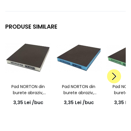
PRODUSE SIMILARE
Pad NORTON din
Pad NORTON din
Pad NOR
burete abraziv,
burete abraziv,
burete a
Microfin, cu doua
Ultrafin, cu doua fete,
Superfin,
3,35
Lei
/buc
3,35
Lei
/buc
3,35
Le
fete, 123*98*12.5 alb
123*98*12.5 albastru
fete, 123
Ver