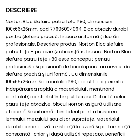
DESCRIERE
Norton Bloc șlefuire patru fețe P80, dimensiuni
100x66x26mm, cod 77696094094. Bloc abraziv durabil
pentru șlefuire precisă, finisare uniformă și lucrări
profesionale. Descriere produs: Norton Bloc șlefuire
patru fețe – precizie și eficiență în finisare Norton Bloc
șlefuire patru fețe P80 este conceput pentru
profesioniști și pasionați de bricolaj care au nevoie de
șlefuire precisă și uniformă . Cu dimensiunile
100x66x26mm și granulația P80, acest bloc permite
îndepărtarea rapidă a materialului , menținând
controlul și confortul în timpul lucrului. Datorită celor
patru fețe abrazive, blocul Norton asigură utilizare
eficientă și uniformă , fiind ideal pentru finisarea
lemnului, metalului sau altor suprafețe. Materialul
durabil garantează rezistență la uzură și performanță
constantă , chiar și după utilizări repetate. Beneficii