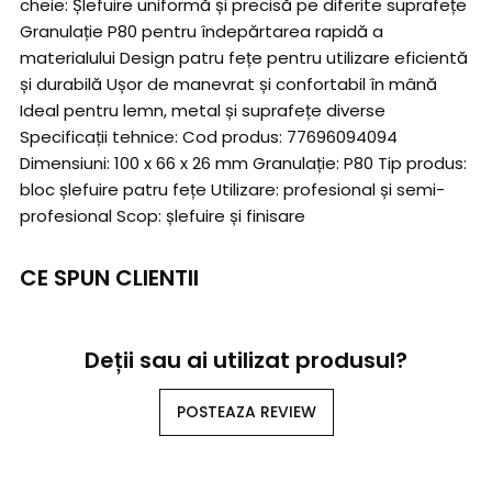
cheie: Șlefuire uniformă și precisă pe diferite suprafețe
Granulație P80 pentru îndepărtarea rapidă a
materialului Design patru fețe pentru utilizare eficientă
și durabilă Ușor de manevrat și confortabil în mână
Ideal pentru lemn, metal și suprafețe diverse
Specificații tehnice: Cod produs: 77696094094
Dimensiuni: 100 x 66 x 26 mm Granulație: P80 Tip produs:
bloc șlefuire patru fețe Utilizare: profesional și semi-
profesional Scop: șlefuire și finisare
CE SPUN CLIENTII
Deții sau ai utilizat produsul?
POSTEAZA REVIEW